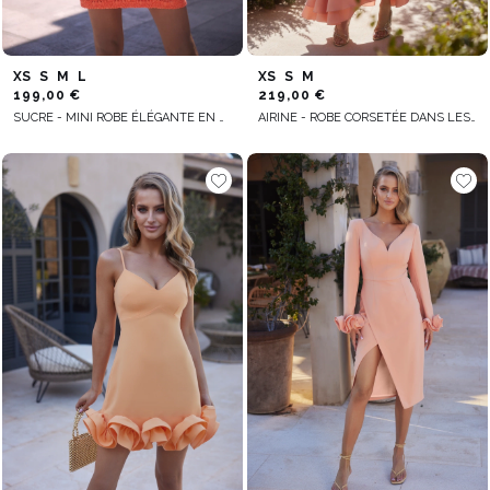
XS
S
M
L
XS
S
M
199,00 €
219,00 €
SUCRE - MINI ROBE ÉLÉGANTE EN DENTELLE ORANGE VIF
AIRINE - ROBE CORSETÉE DANS LES TONS DE PÊCHE AVEC ENCOLURE ASYMÉTRIQUE ET VOLANTS