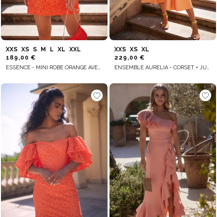
XXS
XS
S
M
L
XL
XXL
XXS
XS
XL
189,00 €
229,00 €
ESSENCE - MINI ROBE ORANGE AVEC DÉCOLLETÉ EN CŒUR, ROSE AMOVIBLE ET BRETELLES RÉGLABLES
ENSEMBLE AURELIA - CORSET + JUPE