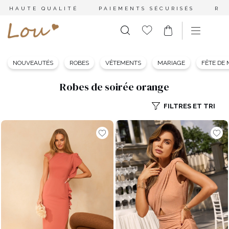
HAUTE QUALITÉ
PAIEMENTS SÉCURISÉS
RE
NOUVEAUTÉS
ROBES
VÊTEMENTS
MARIAGE
FÊTE DE
Robes de soirée orange
FILTRES ET TRI