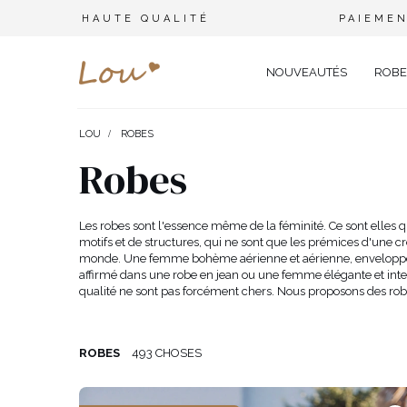
HAUTE QUALITÉ
PAIEMEN
NOUVEAUTÉS
ROBE
LOU
ROBES
OPPORTUNITÉ
ENSEMBLES
TYPE 
Robes
FÊTE DE MARIAGE
BRANCHES
OFFI
COMBINAISONS
MARIAGE
CEINTURES
ÉLÉ
Les robes sont l'essence même de la féminité. Ce sont elles 
T-SHIRTS
motifs et de structures, qui ne sont que les prémices d'une c
BAPTÊME
BIJOUX
SOIR
monde. Une femme bohème aérienne et aérienne, enveloppée d
TOUS LES JOURS
ELASTIQUES POUR LES CHEV
CÉLÉ
SURVÊTEMENTS
affirmé dans une robe en jean ou une femme élégante et int
qualité ne sont pas forcément chers. Nous proposons des robes 
NOËL
CHAPEAUX D'HIVER
CARN
COSTUMES
NOUVELLE ANNÉE
CASU
SAINT VALENTIN
COCK
VESTES
ROBES
493 CHOSES
BAL DE PROMO
DENT
JUPES
COMMUNION
APPA