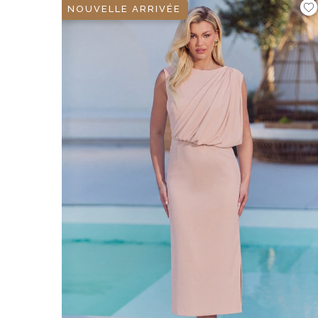
NOUVELLE ARRIVÉE
ÉVAS
ASYM
VOIR TOUS
VOIR TOUS
BOH
JEAN
TRIC
SAISON / TISSU
MANCH
ÉTÉ
AVEC
LON
PRINTEMPS
AVEC
AUTOMNE
COU
HIVER
SUR 
SANS