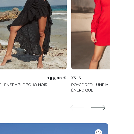
199,00 €
XS
S
1
E - ENSEMBLE BOHO NOIR
ROYCE RED - UNE MINI DANS UNE
ÉNERGIQUE