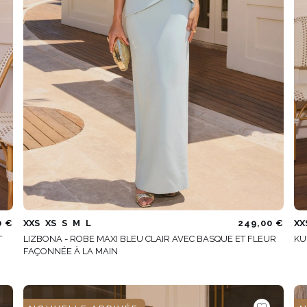
0 €
XXS
XS
S
M
L
249,00 €
XX
T
LIZBONA - ROBE MAXI BLEU CLAIR AVEC BASQUE ET FLEUR
KU
FAÇONNÉE À LA MAIN