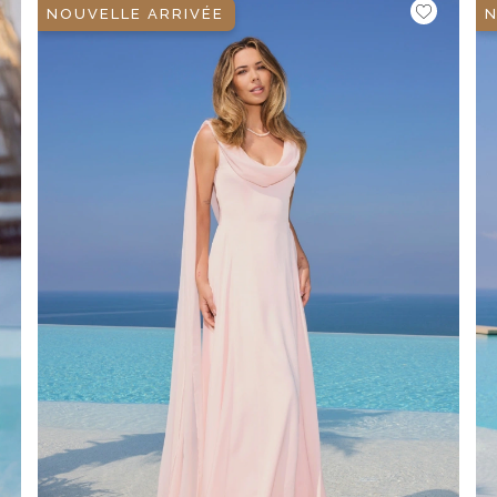
NOUVELLE ARRIVÉE
N
É
ÉTRIQUE
O
OTÉ
ES / BRETELLES
CATÉGORIES
PLUS
POPULAIRES
 DES MANCHES
DÉCOUVREZ LES
POUR LE MARIAGE
GUES
NOUVEAUTÉS
NOUVEAUTÉS
 DES MANCHES
RTES
LES BRETELLES
 BRETELLES