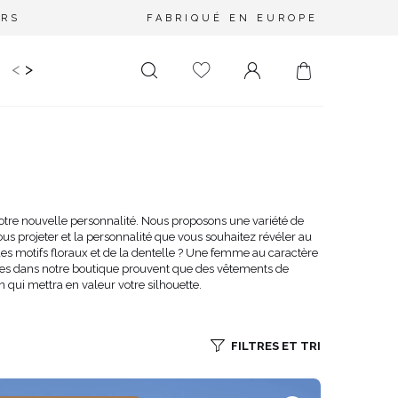
URS
FABRIQUÉ EN EUROPE
<
>
RIR
KIDS
MARIAGE
PLUS SIZE
SALE
LONGUEUR
DÉCOLLETÉ
MINI
PAS D'ENCOLURE
MIDI
DANS LE DOS
votre nouvelle personnalité. Nous proposons une variété de
ous projeter et la personnalité que vous souhaitez révéler au
MAXI
CARRÉ
 motifs floraux et de la dentelle ? Une femme au caractère
ENVELOPPE
ées dans notre boutique prouvent que des vêtements de
n qui mettra en valeur votre silhouette.
DIAMANT
ASYMÉTRIQUE
CARMEN
FILTRES ET TRI