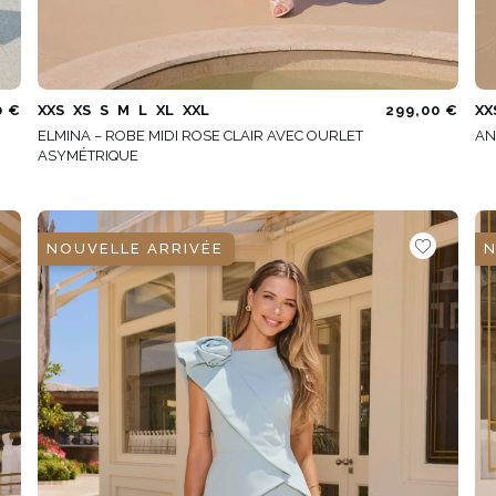
0 €
XXS
XS
S
M
L
XL
XXL
299,00 €
XX
ELMINA – ROBE MIDI ROSE CLAIR AVEC OURLET
AN
ASYMÉTRIQUE
NOUVELLE ARRIVÉE
N