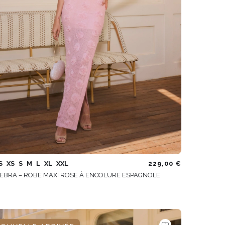
S
XS
S
M
L
XL
XXL
229,00 €
EBRA – ROBE MAXI ROSE À ENCOLURE ESPAGNOLE