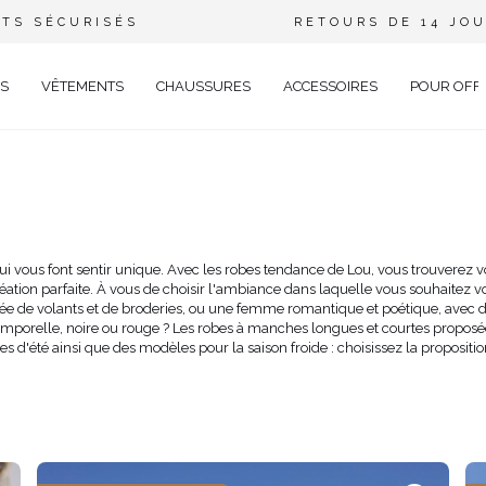
TS SÉCURISÉS
RETOURS DE 14 JO
S
VÊTEMENTS
CHAUSSURES
ACCESSOIRES
POUR OFF
DE
CIEL
GANT
qui vous font sentir unique. Avec les robes tendance de Lou, vous trouverez 
réation parfaite. À vous de choisir l'ambiance dans laquelle vous souhaitez v
ÉE
e volants et de broderies, ou une femme romantique et poétique, avec des
EUX
BRATION
emporelle, noire ou rouge ? Les robes à manches longues et courtes propos
d'été ainsi que des modèles pour la saison froide : choisissez la propositio
AVAL
AL
TAIL
ELLE
RIÉ