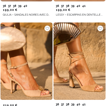
36
37
38
39
40
36
37
38
39
40
41
199,00 €
199,00 €
GIULIA – SANDALES NOIRES AVEC DÉTAILS EN MESH
LESSY – ESCARPINS EN DENTELLE NOIRE AVEC INSERTS EN DAIM
36
37
38
39
40
41
219,00 €