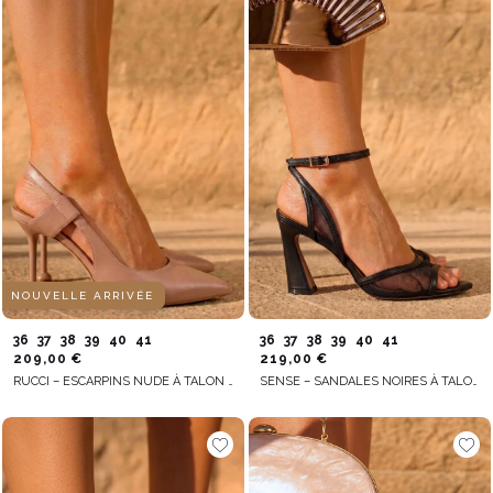
NOUVELLE ARRIVÉE
36
37
38
39
40
41
36
37
38
39
40
41
209,00 €
219,00 €
RUCCI – ESCARPINS NUDE À TALON AIGUILLE FIN
SENSE – SANDALES NOIRES À TALON AVEC RÉSILLE DÉCORATIVE