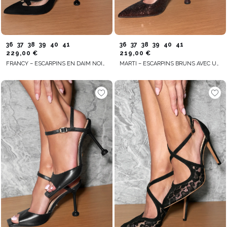
36
37
38
39
40
41
36
37
38
39
40
41
229,00 €
219,00 €
FRANCY – ESCARPINS EN DAIM NOIRS AVEC RÉSILLE TRANSPARENTE
MARTI – ESCARPINS BRUNS AVEC UNE APPLICATION PAILLETÉE