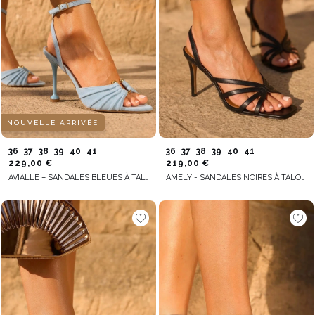
NOUVELLE ARRIVÉE
36
37
38
39
40
41
36
37
38
39
40
41
229,00 €
219,00 €
AVIALLE – SANDALES BLEUES À TALON AIGUILLE AVEC FINITION STABLE
AMELY - SANDALES NOIRES À TALON AIGUILLE ÉTROIT ET BOUT CARRÉ