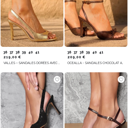
36
37
38
39
40
41
36
37
38
39
40
41
219,00 €
209,00 €
VALLES – SANDALES DORÉES AVEC DÉTAILS TRANSPARENTS
OCEALLA - SANDALES CHOCOLAT AVEC NŒUD ET INSERTS TRANSPARENTS