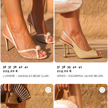
36
37
38
40
41
37
38
39
40
41
229,00 €
219,00 €
LUMIERE – SANDALES BEIGE CLAIR AVEC PERLE DÉCORATIVE
SPEED – ESCARPINS JAUNE BEURRE À TALON FIN AVEC FINITION STABLE