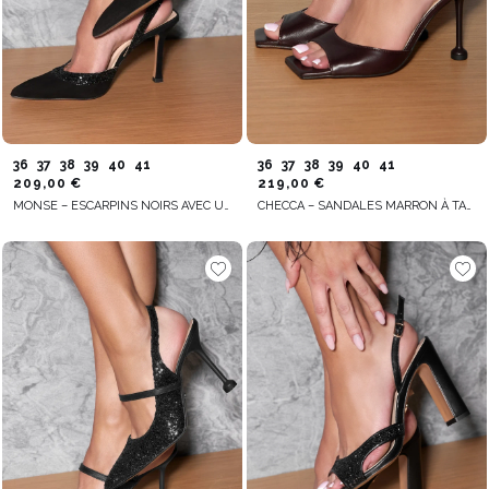
36
37
38
39
40
41
36
37
38
39
40
41
209,00 €
219,00 €
MONSE – ESCARPINS NOIRS AVEC UNE FINITION PAILLETÉE
CHECCA – SANDALES MARRON À TALON FIN