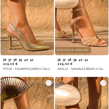
NOUVELLE ARRIVÉE
36
37
38
39
40
41
36
37
38
39
40
41
219,00 €
229,00 €
STEVIE – ESCARPINS DORÉS À TALON AVEC BRIDE ARRIÈRE OUVERTE
AVIALLE – SANDALES BEIGES À TALON AIGUILLE AVEC FINITION STABLE