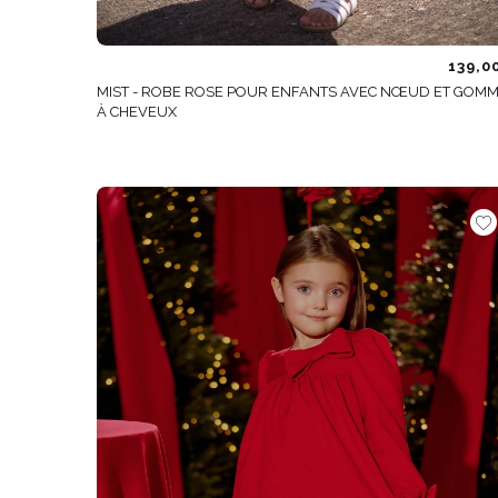
139,0
MIST - ROBE ROSE POUR ENFANTS AVEC NŒUD ET GOM
À CHEVEUX