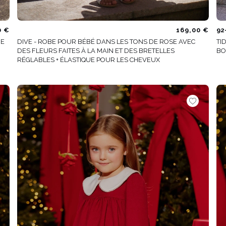
0 €
169,00 €
92
ME
DIVE - ROBE POUR BÉBÉ DANS LES TONS DE ROSE AVEC
TI
DES FLEURS FAITES À LA MAIN ET DES BRETELLES
BO
RÉGLABLES + ÉLASTIQUE POUR LES CHEVEUX