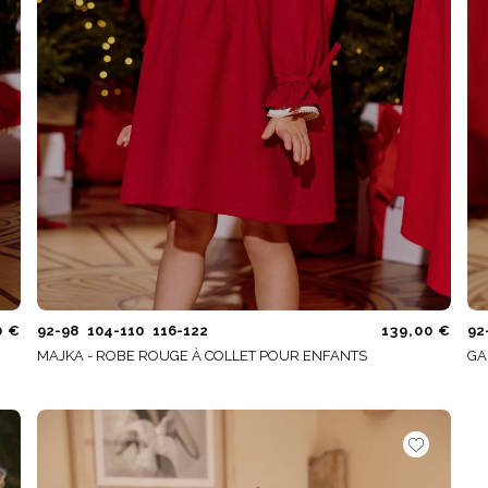
0 €
92-98
104-110
116-122
139,00 €
92
MAJKA - ROBE ROUGE À COLLET POUR ENFANTS
GA