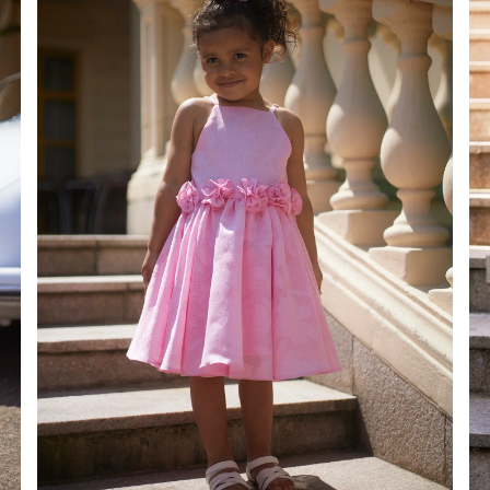
É
ÉTRIQUE
O
OTÉ
ES / BRETELLES
CATÉGORIES
PLUS
POPULAIRES
 DES MANCHES
DÉCOUVREZ LES
POUR LE MARIAGE
GUES
NOUVEAUTÉS
NOUVEAUTÉS
 DES MANCHES
RTES
LES BRETELLES
 BRETELLES