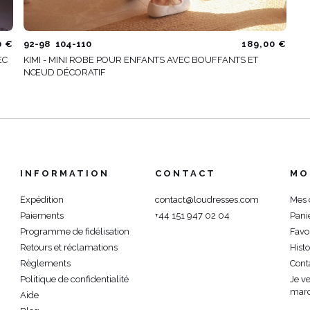
0 €
92-98
104-110
189,00 €
EC
KIMI - MINI ROBE POUR ENFANTS AVEC BOUFFANTS ET
NŒUD DÉCORATIF
INFORMATION
CONTACT
MO
Expédition
contact@loudresses.com
Mes
Paiements
+44 151 947 02 04
Pani
Programme de fidélisation
Favo
Retours et réclamations
Hist
Règlements
Cont
Politique de confidentialité
Je v
marc
Aide