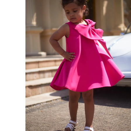
ÉVAS
ASYM
VOIR TOUS
VOIR TOUS
BOH
JEAN
TRIC
SAISON / TISSU
MANCH
ÉTÉ
AVEC
LON
PRINTEMPS
AVEC
AUTOMNE
COU
HIVER
SUR 
SANS