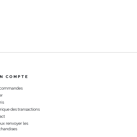
N COMPTE
 commandes
er
ris
orique des transactions
act
eux renvoyer les
handises