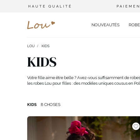
HAUTE QUALITÉ
PAIEMEN
NOUVEAUTÉS
ROBE
LOU
KIDS
OPPORTUNITÉ
ENSEMBLES
TYPE 
KIDS
FÊTE DE MARIAGE
BRANCHES
OFFI
COMBINAISONS
MARIAGE
CEINTURES
ÉLÉ
Votre fille aime être belle ? Avez-vous suffisamment de robes
T-SHIRTS
les robes Lou pour filles : des modèles uniques cousus en Pol
BAPTÊME
BIJOUX
SOIR
TOUS LES JOURS
ELASTIQUES POUR LES CHEV
CÉLÉ
SURVÊTEMENTS
NOËL
CHAPEAUX D'HIVER
CARN
KIDS
8 CHOSES
COSTUMES
NOUVELLE ANNÉE
CASU
SAINT VALENTIN
COCK
VESTES
BAL DE PROMO
DENT
JUPES
COMMUNION
APPA