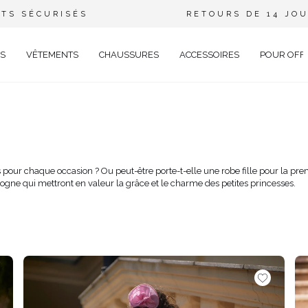
TS SÉCURISÉS
RETOURS DE 14 JO
S
VÊTEMENTS
CHAUSSURES
ACCESSOIRES
POUR OFF
DE
CIEL
GANT
 pour chaque occasion ? Ou peut-être porte-t-elle une robe fille pour la pre
ogne qui mettront en valeur la grâce et le charme des petites princesses.
ÉE
EUX
BRATION
AVAL
AL
TAIL
ELLE
RIÉ