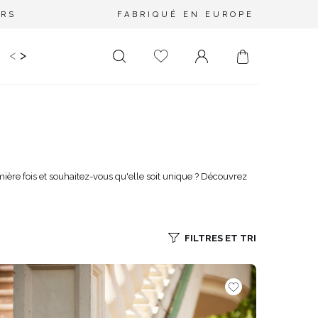
URS
FABRIQUÉ EN EUROPE
<
>
RIR
KIDS
MARIAGE
PLUS SIZE
SALE
LONGUEUR
DÉCOLLETÉ
MINI
PAS D'ENCOLURE
MIDI
DANS LE DOS
mière fois et souhaitez-vous qu'elle soit unique ? Découvrez
MAXI
CARRÉ
ENVELOPPE
DIAMANT
FILTRES ET TRI
ASYMÉTRIQUE
CARMEN