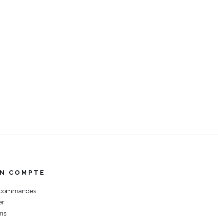
N COMPTE
 commandes
er
ris