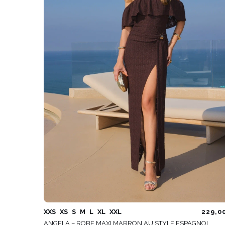
ÉVAS
ASYM
VOIR TOUS
VOIR TOUS
BOH
JEAN
TRIC
SAISON / TISSU
MANCH
ÉTÉ
AVEC
LON
PRINTEMPS
AVEC
AUTOMNE
COU
HIVER
SUR 
SANS
XXS
XS
S
M
L
XL
XXL
229,0
ANGELA – ROBE MAXI MARRON AU STYLE ESPAGNOL