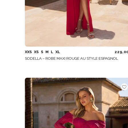
XXS
XS
S
M
L
XL
229,0
SODELLA – ROBE MAXI ROUGE AU STYLE ESPAGNOL