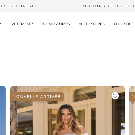
TS SÉCURISÉS
RETOURS DE 14 JO
S
VÊTEMENTS
CHAUSSURES
ACCESSOIRES
POUR OFF
DE
CIEL
GANT
ÉE
EUX
BRATION
NOUVELLE ARRIVÉE
N
AVAL
AL
TAIL
ELLE
RIÉ