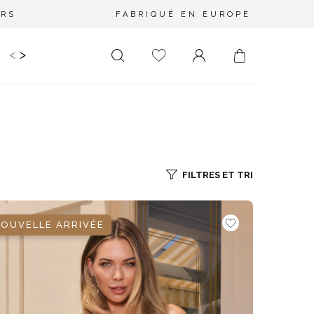
URS
FABRIQUÉ EN EUROPE
<
>
RIR
KIDS
MARIAGE
PLUS SIZE
SALE
LONGUEUR
DÉCOLLETÉ
MINI
PAS D'ENCOLURE
MIDI
DANS LE DOS
FILTRES ET TRI
MAXI
CARRÉ
ENVELOPPE
OUVELLE ARRIVÉE
DIAMANT
ASYMÉTRIQUE
CARMEN