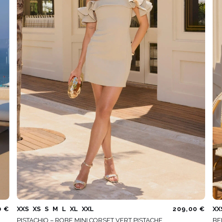
É
ÉTRIQUE
O
OTÉ
ES / BRETELLES
CATÉGORIES
PLUS
POPULAIRES
 DES MANCHES
DÉCOUVREZ LES
POUR LE MARIAGE
GUES
NOUVEAUTÉS
NOUVEAUTÉS
 DES MANCHES
RTES
LES BRETELLES
 BRETELLES
0 €
XXS
XS
S
M
L
XL
XXL
209,00 €
XX
PISTACHIO – ROBE MINI CORSET VERT PISTACHE
BE