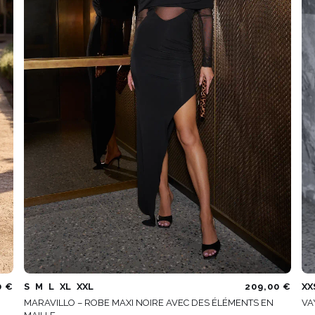
0 €
S
M
L
XL
XXL
209,00 €
XX
MARAVILLO – ROBE MAXI NOIRE AVEC DES ÉLÉMENTS EN
VA