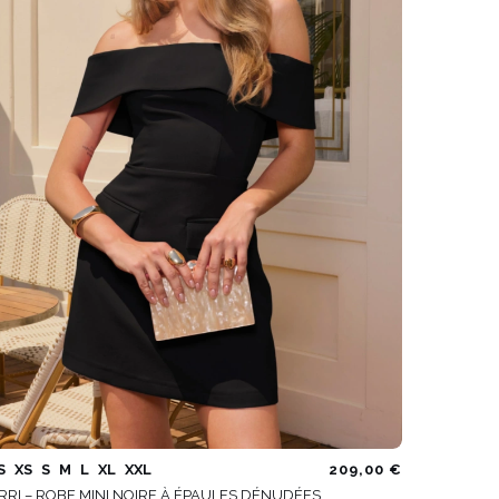
VOIR TOUS
S
XS
S
M
L
XL
XXL
209,00 €
RRI – ROBE MINI NOIRE À ÉPAULES DÉNUDÉES