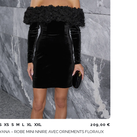
S
XS
S
M
L
XL
XXL
209,00 €
YANA – ROBE MINI NNIRE AVEC ORNEMENTS FLORAUX