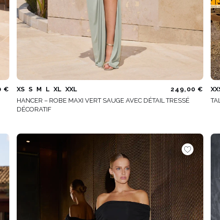
0 €
XS
S
M
L
XL
XXL
249,00 €
XX
HANCER – ROBE MAXI VERT SAUGE AVEC DÉTAIL TRESSÉ
TA
DÉCORATIF