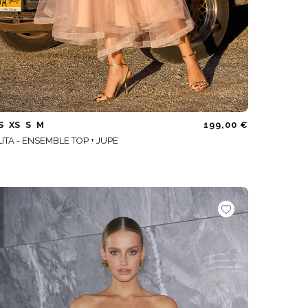
S
XS
S
M
199,00 €
LITA - ENSEMBLE TOP + JUPE