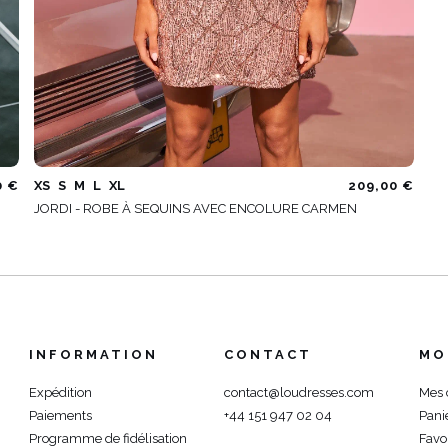
0 €
XS
S
M
L
XL
209,00 €
JORDI - ROBE À SEQUINS AVEC ENCOLURE CARMEN
INFORMATION
CONTACT
MO
Expédition
contact@loudresses.com
Mes
Paiements
+44 151 947 02 04
Pani
Programme de fidélisation
Favo