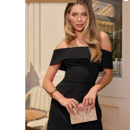
ÉVAS
ASY
VOIR TOUS
VOIR TOUS
BOH
JEAN
TRIC
SAISON / TISSU
MANCH
ÉTÉ
AVEC
LON
PRINTEMPS
AVEC
AUTOMNE
COU
HIVER
SUR 
SANS