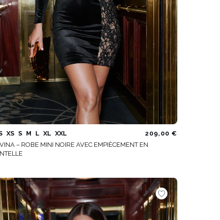
S
XS
S
M
L
XL
XXL
209,00 €
VINA – ROBE MINI NOIRE AVEC EMPIÈCEMENT EN
NTELLE