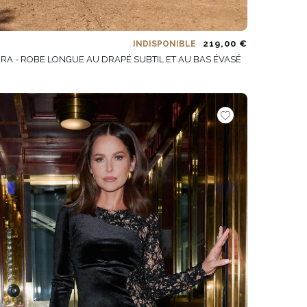
219,00 €
INDISPONIBLE
ORA - ROBE LONGUE AU DRAPÉ SUBTIL ET AU BAS ÉVASÉ