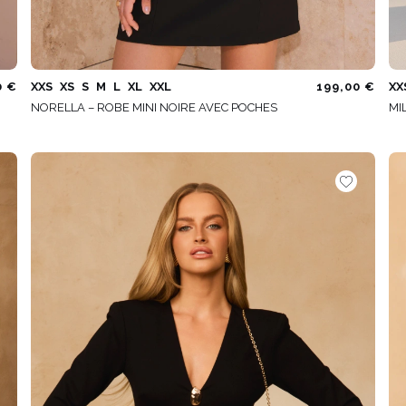
0 €
XXS
XS
S
M
L
XL
XXL
199,00 €
XX
NORELLA – ROBE MINI NOIRE AVEC POCHES
MI