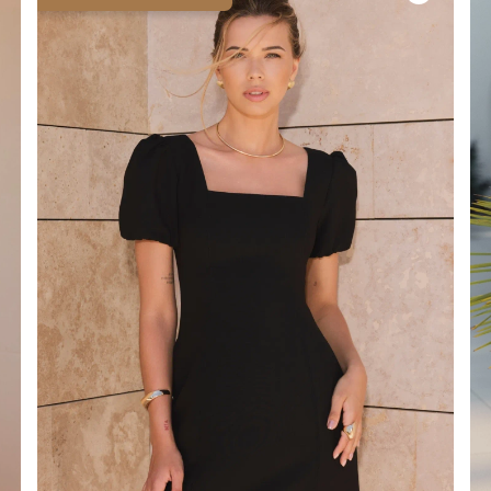
É
MÉTRIQUE
O
OTÉ
ES / BRETELLES
CATÉGORIES
PLUS
POPULAIRES
 DES MANCHES
DÉCOUVREZ LES
POUR LE MARIAGE
GUES
NOUVEAUTÉS
NOUVEAUTÉS
 DES MANCHES
RTES
LES BRETELLES
 BRETELLES