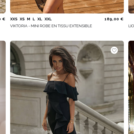
0 €
XXS
XS
M
L
XL
XXL
189,00 €
VIKTORIA - MINI ROBE EN TISSU EXTENSIBLE
LI