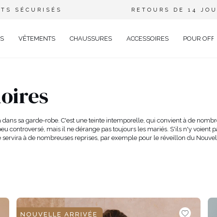
TS SÉCURISÉS
RETOURS DE 14 JO
S
VÊTEMENTS
CHAUSSURES
ACCESSOIRES
POUR OFF
DE
oires
CIEL
GANT
a dans sa garde-robe. C'est une teinte intemporelle, qui convient à de nombr
u controversé, mais il ne dérange pas toujours les mariés. S'ils n'y voient 
ÉE
e servira à de nombreuses reprises, par exemple pour le réveillon du Nouve
EUX
BRATION
AVAL
UAL
TAIL
TELLE
NOUVELLE ARRIVÉE
RIÉ