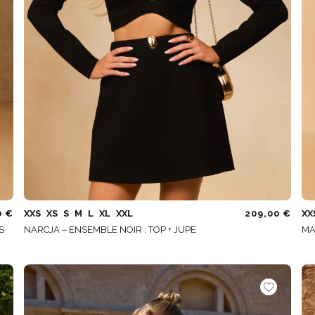
0 €
XXS
XS
S
M
L
XL
XXL
209,00 €
XX
S
NARCJA – ENSEMBLE NOIR : TOP + JUPE
MA