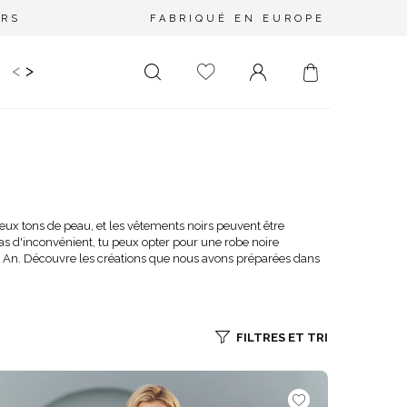
URS
FABRIQUÉ EN EUROPE
<
>
RIR
KIDS
MARIAGE
PLUS SIZE
SALE
LONGUEUR
DÉCOLLETÉ
MINI
PAS D'ENCOLURE
MIDI
DANS LE DOS
eux tons de peau, et les vêtements noirs peuvent être
pas d'inconvénient, tu peux opter pour une robe noire
MAXI
CARRÉ
l An. Découvre les créations que nous avons préparées dans
ENVELOPPE
DIAMANT
ASYMÉTRIQUE
FILTRES ET TRI
CARMEN