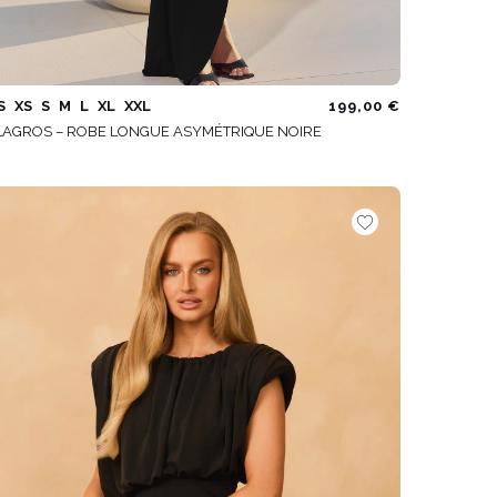
S
XS
S
M
L
XL
XXL
199,00 €
LAGROS – ROBE LONGUE ASYMÉTRIQUE NOIRE