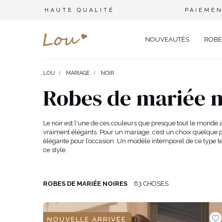
HAUTE QUALITÉ
PAIEMEN
NOUVEAUTÉS
ROBE
LOU
MARIAGE
NOIR
OPPORTUNITÉ
ENSEMBLES
TYPE 
Robes de mariée n
FÊTE DE MARIAGE
BRANCHES
OFFI
COMBINAISONS
MARIAGE
CEINTURES
ÉLÉ
Le noir est l'une de ces couleurs que presque tout le monde 
T-SHIRTS
vraiment élégants. Pour un mariage, c’est un choix quelque pe
BAPTÊME
BIJOUX
SOIR
élégante pour l’occasion. Un modèle intemporel de ce type t
TOUS LES JOURS
ELASTIQUES POUR LES CHEV
CÉLÉ
SURVÊTEMENTS
ce style.
NOËL
CHAPEAUX D'HIVER
CARN
COSTUMES
NOUVELLE ANNÉE
CAS
ROBES DE MARIÉE NOIRES
63 CHOSES
SAINT VALENTIN
COCK
VESTES
BAL DE PROMO
DEN
JUPES
NOUVELLE ARRIVÉE
COMMUNION
APPA