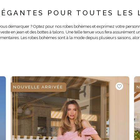
É
ÉGANTES POUR TOUTES LES 
ÉTRIQUE
O
e de vous démarquer ? Optez pour nos robes bohèmes et exprimez votre person
ste en jean et des bottes à talons. Une telle tenue vous fera assurément un l
plémentaires. Les robes bohèmes sont à la mode depuis plusieurs saisons, alor
OTÉ
ES / BRETELLES
CATÉGORIES
PLUS
POPULAIRES
 DES MANCHES
DÉCOUVREZ LES
POUR LE MARIAGE
GUES
NOUVEAUTÉS
NOUVEAUTÉS
 DES MANCHES
RTES
NOUVELLE ARRIVÉE
N
LES BRETELLES
 BRETELLES