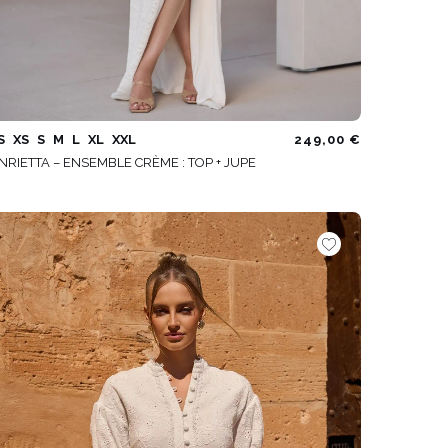
S
XS
S
M
L
XL
XXL
249,00 €
NRIETTA – ENSEMBLE CRÈME : TOP + JUPE