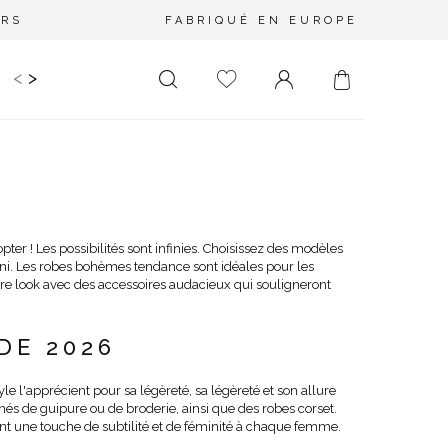
URS
FABRIQUÉ EN EUROPE
<
>
RIR
KIDS
MARIAGE
PLUS SIZE
SALE
LONGUEUR
DÉCOLLETÉ
MINI
PAS D'ENCOLURE
MIDI
DANS LE DOS
er ! Les possibilités sont infinies. Choisissez des modèles
ni. Les robes bohèmes tendance sont idéales pour les
MAXI
CARRÉ
re look avec des accessoires audacieux qui souligneront
ENVELOPPE
DIAMANT
DE 2026
ASYMÉTRIQUE
CARMEN
 l'apprécient pour sa légèreté, sa légèreté et son allure
s de guipure ou de broderie, ainsi que des robes corset.
ront une touche de subtilité et de féminité à chaque femme.