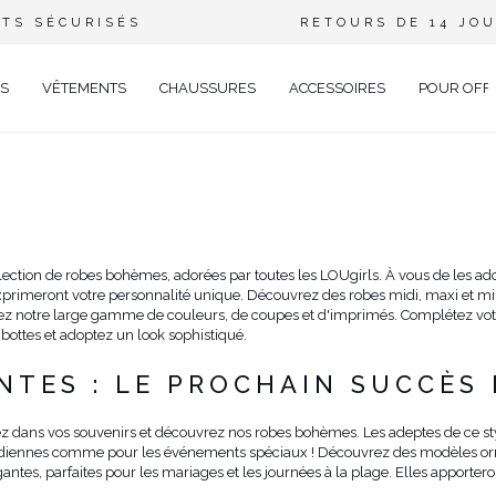
TS SÉCURISÉS
RETOURS DE 14 JO
S
VÊTEMENTS
CHAUSSURES
ACCESSOIRES
POUR OFF
DE
CIEL
GANT
ection de robes bohèmes, adorées par toutes les LOUgirls. À vous de les adopt
primeront votre personnalité unique. Découvrez des robes midi, maxi et mi
ÉE
rez notre large gamme de couleurs, de coupes et d'imprimés. Complétez vot
EUX
BRATION
 bottes et adoptez un look sophistiqué.
AVAL
TES : LE PROCHAIN SUCCÈS 
AL
TAIL
z dans vos souvenirs et découvrez nos robes bohèmes. Les adeptes de ce style
uotidiennes comme pour les événements spéciaux ! Découvrez des modèles orné
ELLE
antes, parfaites pour les mariages et les journées à la plage. Elles apporte
RIÉ