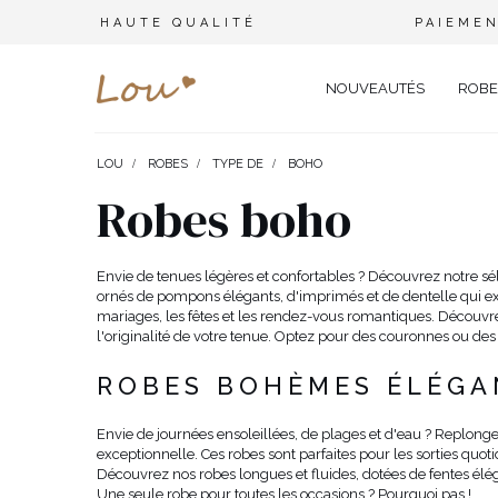
HAUTE QUALITÉ
PAIEMEN
NOUVEAUTÉS
ROBE
LOU
ROBES
TYPE DE
BOHO
OPPORTUNITÉ
ENSEMBLES
TYPE 
Robes boho
FÊTE DE MARIAGE
BRANCHES
OFFI
COMBINAISONS
MARIAGE
CEINTURES
ÉLÉ
Envie de tenues légères et confortables ? Découvrez notre sél
T-SHIRTS
ornés de pompons élégants, d'imprimés et de dentelle qui ex
BAPTÊME
BIJOUX
SOIR
mariages, les fêtes et les rendez-vous romantiques. Découv
TOUS LES JOURS
ELASTIQUES POUR LES CHEV
CÉLÉ
SURVÊTEMENTS
l'originalité de votre tenue. Optez pour des couronnes ou des
NOËL
CHAPEAUX D'HIVER
CARN
ROBES BOHÈMES ÉLÉGAN
COSTUMES
NOUVELLE ANNÉE
CASU
SAINT VALENTIN
COCK
VESTES
Envie de journées ensoleillées, de plages et d'eau ? Replonge
exceptionnelle. Ces robes sont parfaites pour les sorties q
BAL DE PROMO
DENT
Découvrez nos robes longues et fluides, dotées de fentes élég
JUPES
COMMUNION
APPA
Une seule robe pour toutes les occasions ? Pourquoi pas !