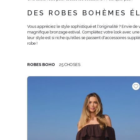
ÉVAS
DES ROBES BOHÈMES ÉL
ASYM
VOIR TOUS
VOIR TOUS
BOH
Vous appréciez le style sophistiqué et l'originalité ? Envi
magnifique bronzage estival. Complétez votre look avec une ve
JEAN
leur style est si riche qu'elles se passent d'accessoires sup
robe !
TRIC
SAISON / TISSU
MANCH
ÉTÉ
AVEC
ROBES BOHO
25 CHOSES
LON
PRINTEMPS
AVEC
AUTOMNE
COU
HIVER
SUR 
SANS