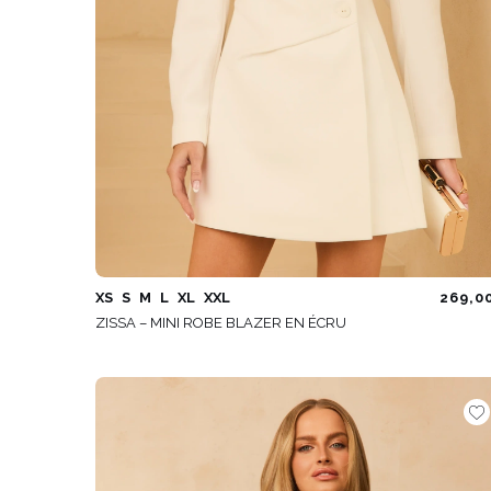
XS
S
M
L
XL
XXL
269,0
ZISSA – MINI ROBE BLAZER EN ÉCRU