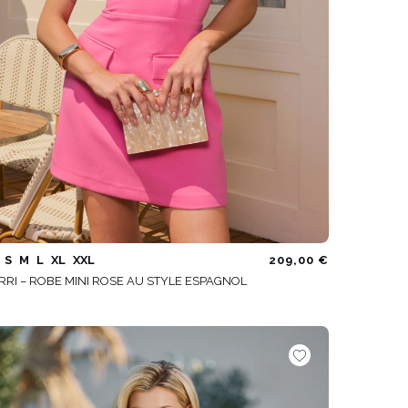
S
M
L
XL
XXL
209,00 €
RRI – ROBE MINI ROSE AU STYLE ESPAGNOL