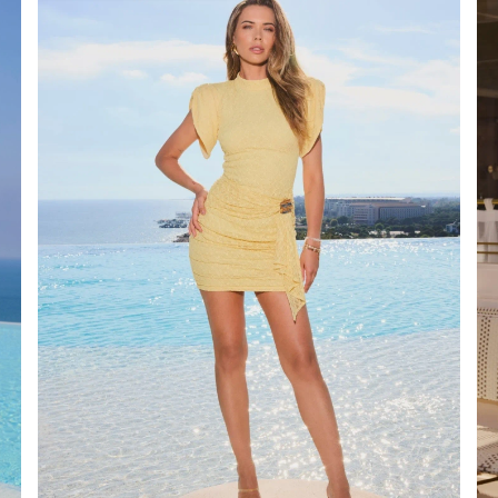
É
ÉTRIQUE
O
OTÉ
ES / BRETELLES
CATÉGORIES
PLUS
POPULAIRES
 DES MANCHES
DÉCOUVREZ LES
POUR LE MARIAGE
GUES
NOUVEAUTÉS
NOUVEAUTÉS
 DES MANCHES
RTES
LES BRETELLES
 BRETELLES