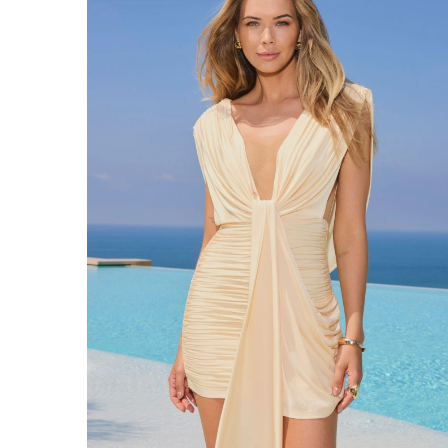
ÉVAS
ASYM
VOIR TOUS
VOIR TOUS
BOH
JEAN
TRIC
SAISON / TISSU
MANCH
ÉTÉ
AVEC
LON
PRINTEMPS
AVEC
AUTOMNE
COU
HIVER
SUR 
SANS