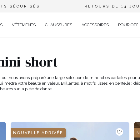
TS SÉCURISÉS
RETOURS DE 14 JO
S
VÊTEMENTS
CHAUSSURES
ACCESSOIRES
POUR OFF
DE
ini-short
CIEL
GANT
u, nous avons préparé une large sélection de mini-robes parfaites pour une
ui mettra votre beauté en valeur. Brillantes, à motifs, lisses, en dentelle 
ÉE
heures sur la piste de danse.
EUX
BRATION
AVAL
AL
TAIL
ELLE
NOUVELLE ARRIVÉE
N
RIÉ