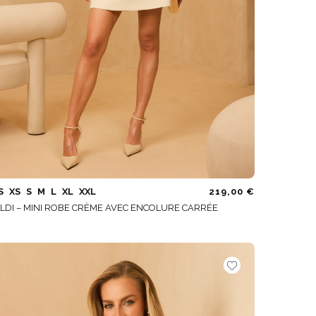
S
XS
S
M
L
XL
XXL
219,00 €
LDI – MINI ROBE CRÈME AVEC ENCOLURE CARRÉE