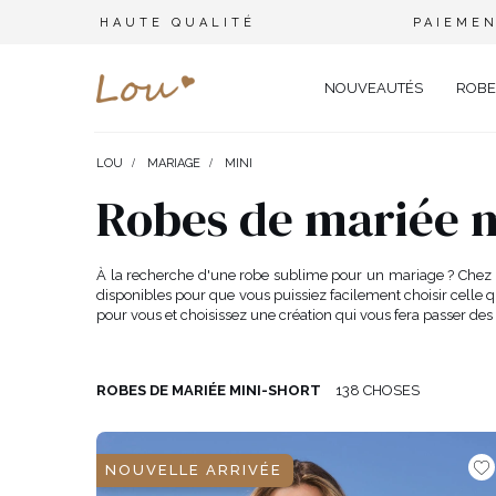
HAUTE QUALITÉ
PAIEMEN
NOUVEAUTÉS
ROBE
LOU
MARIAGE
MINI
OPPORTUNITÉ
ENSEMBLES
TYPE 
Robes de mariée m
FÊTE DE MARIAGE
BRANCHES
OFFI
COMBINAISONS
MARIAGE
CEINTURES
ÉLÉ
À la recherche d'une robe sublime pour un mariage ? Chez Lo
T-SHIRTS
disponibles pour que vous puissiez facilement choisir celle q
BAPTÊME
BIJOUX
SOIR
pour vous et choisissez une création qui vous fera passer des 
TOUS LES JOURS
ELASTIQUES POUR LES CHEV
CÉLÉ
SURVÊTEMENTS
NOËL
CHAPEAUX D'HIVER
CARN
COSTUMES
ROBES DE MARIÉE MINI-SHORT
138 CHOSES
NOUVELLE ANNÉE
CASU
SAINT VALENTIN
COCK
VESTES
BAL DE PROMO
DENT
NOUVELLE ARRIVÉE
JUPES
COMMUNION
APPA