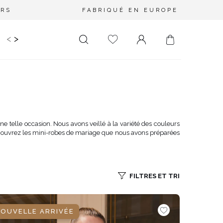
URS
FABRIQUÉ EN EUROPE
<
>
RIR
KIDS
MARIAGE
PLUS SIZE
SALE
LONGUEUR
DÉCOLLETÉ
MINI
PAS D'ENCOLURE
MIDI
DANS LE DOS
 telle occasion. Nous avons veillé à la variété des couleurs
: découvrez les mini-robes de mariage que nous avons préparées
MAXI
CARRÉ
ENVELOPPE
DIAMANT
FILTRES ET TRI
ASYMÉTRIQUE
CARMEN
OUVELLE ARRIVÉE