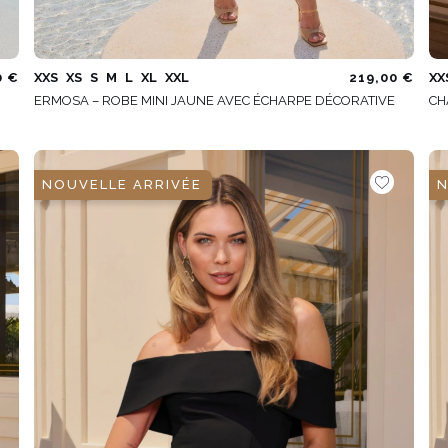
0 €
XXS
XS
S
M
L
XL
XXL
219,00 €
XX
ERMOSA – ROBE MINI JAUNE AVEC ÉCHARPE DÉCORATIVE
CH
NOUVELLE ARRIVÉE
N