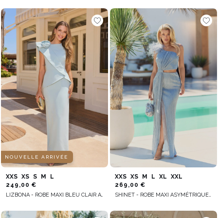
NOUVELLE ARRIVÉE
XXS
XS
S
M
L
XXS
XS
M
L
XL
XXL
249,00 €
269,00 €
LIZBONA - ROBE MAXI BLEU CLAIR AVEC BASQUE ET FLEUR FAÇONNÉE À LA MAIN
SHINET - ROBE MAXI ASYMÉTRIQUE AVEC PLUMES