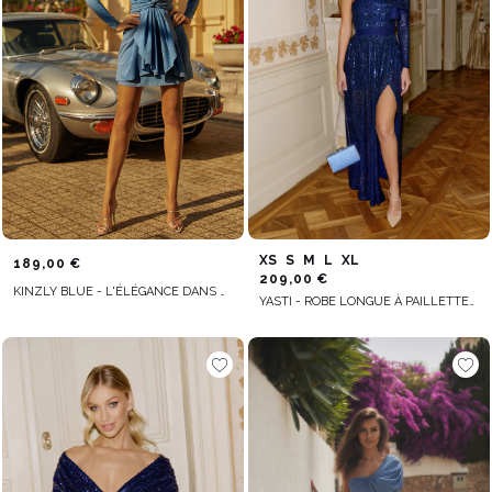
XS
S
M
L
XL
189,00 €
209,00 €
KINZLY BLUE - L'ÉLÉGANCE DANS UN BLEU AGRÉABLE
YASTI - ROBE LONGUE À PAILLETTES EN BLEU MARINE