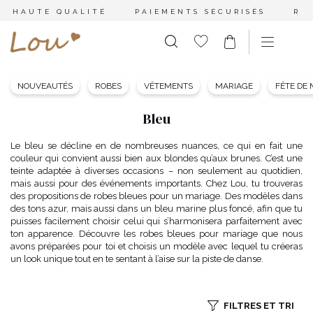
HAUTE QUALITÉ
PAIEMENTS SÉCURISÉS
RE
NOUVEAUTÉS
ROBES
VÊTEMENTS
MARIAGE
FÊTE DE
Bleu
Le bleu se décline en de nombreuses nuances, ce qui en fait une
couleur qui convient aussi bien aux blondes qu’aux brunes. C’est une
teinte adaptée à diverses occasions – non seulement au quotidien,
mais aussi pour des événements importants. Chez Lou, tu trouveras
des propositions de robes bleues pour un mariage. Des modèles dans
des tons azur, mais aussi dans un bleu marine plus foncé, afin que tu
puisses facilement choisir celui qui s’harmonisera parfaitement avec
ton apparence. Découvre les robes bleues pour mariage que nous
avons préparées pour toi et choisis un modèle avec lequel tu créeras
un look unique tout en te sentant à l’aise sur la piste de danse.
FILTRES ET TRI