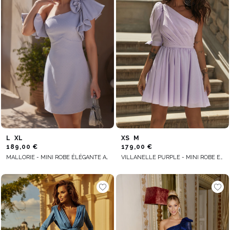
L
XL
XS
M
189,00 €
179,00 €
MALLORIE - MINI ROBE ÉLÉGANTE AVEC ENCOLURE ASYMÉTRIQUE ET STRASS ARGENTÉS
VILLANELLE PURPLE - MINI ROBE EN VIOLET POUDRÉ