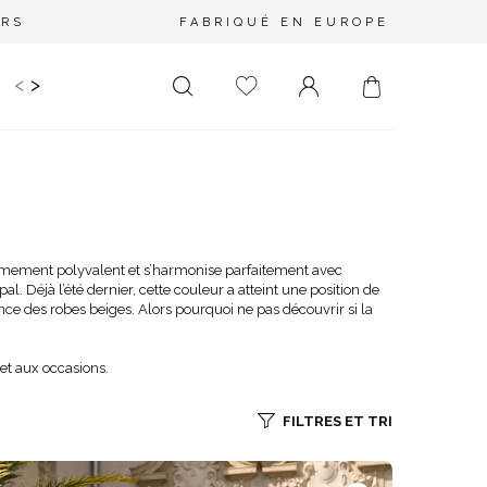
URS
FABRIQUÉ EN EUROPE
<
>
RIR
KIDS
MARIAGE
PLUS SIZE
SALE
LONGUEUR
DÉCOLLETÉ
MINI
PAS D'ENCOLURE
MIDI
DANS LE DOS
trêmement polyvalent et s’harmonise parfaitement avec
. Déjà l’été dernier, cette couleur a atteint une position de
MAXI
CARRÉ
ance des
robes beiges. Alors pourquoi ne pas découvrir si la
ENVELOPPE
DIAMANT
et aux occasions.
ASYMÉTRIQUE
CARMEN
FILTRES ET TRI