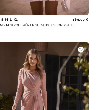
S
M
L
XL
189,00 €
MI - MINI ROBE AÉRIENNE DANS LES TONS SABLE