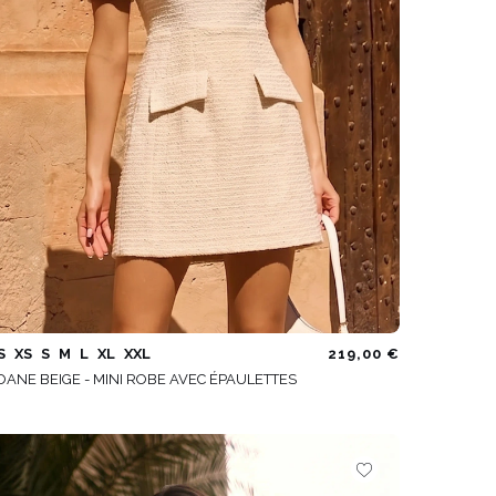
S
XS
S
M
L
XL
XXL
219,00 €
OANE BEIGE - MINI ROBE AVEC ÉPAULETTES