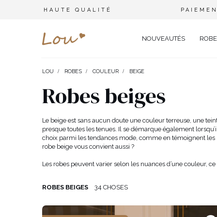
HAUTE QUALITÉ
PAIEMEN
NOUVEAUTÉS
ROBE
LOU
ROBES
COULEUR
BEIGE
OPPORTUNITÉ
ENSEMBLES
TYPE 
Robes beiges
FÊTE DE MARIAGE
BRANCHES
OFFI
COMBINAISONS
MARIAGE
CEINTURES
ÉLÉ
Le beige est sans aucun doute une couleur terreuse, une tein
T-SHIRTS
presque toutes les tenues. Il se démarque également lorsqu’il 
BAPTÊME
BIJOUX
SOIR
choix parmi les tendances mode, comme en témoignent les loo
TOUS LES JOURS
ELASTIQUES POUR LES CHEV
CÉLÉ
SURVÊTEMENTS
robe beige vous convient aussi ?
NOËL
CHAPEAUX D'HIVER
CARN
Les robes peuvent varier selon les nuances d’une couleur, ce
COSTUMES
NOUVELLE ANNÉE
CASU
SAINT VALENTIN
COCK
ROBES BEIGES
34 CHOSES
VESTES
BAL DE PROMO
DENT
JUPES
COMMUNION
APPA