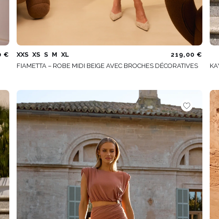
0 €
XXS
XS
S
M
XL
219,00 €
FIAMETTA – ROBE MIDI BEIGE AVEC BROCHES DÉCORATIVES
KA