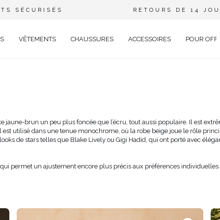
TS SÉCURISÉS
RETOURS DE 14 JO
S
VÊTEMENTS
CHAUSSURES
ACCESSOIRES
POUR OFF
DE
CIEL
GANT
te jaune-brun un peu plus foncée que l’écru, tout aussi populaire. Il est ex
est utilisé dans une tenue monochrome, où la robe beige joue le rôle principal
ÉE
ks de stars telles que Blake Lively ou Gigi Hadid, qui ont porté avec élég
EUX
BRATION
AVAL
 qui permet un ajustement encore plus précis aux préférences individuelles 
AL
TAIL
ELLE
RIÉ