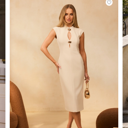
É
ÉTRIQUE
O
OTÉ
ES / BRETELLES
CATÉGORIES
PLUS
POPULAIRES
 DES MANCHES
DÉCOUVREZ LES
POUR LE MARIAGE
GUES
NOUVEAUTÉS
NOUVEAUTÉS
 DES MANCHES
RTES
LES BRETELLES
 BRETELLES