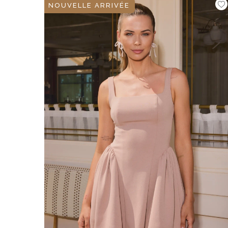
NOUVELLE ARRIVÉE
ÉVAS
ASYM
VOIR TOUS
VOIR TOUS
BOH
JEAN
TRIC
SAISON / TISSU
MANCH
ÉTÉ
AVEC
LON
PRINTEMPS
AVEC
AUTOMNE
COU
HIVER
SUR 
SANS