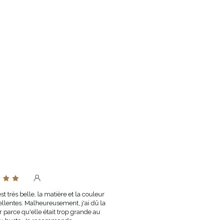
 5%
XS
80-84
64-68
S
84-88
68-72
M
88-92
72-76
L
92-96
76-80
XL
96-100
80-84
NDÉ
PLUNGE
XXL
100-104
84-88
ÉVALUÉE - NOUS
E TAILLE INFÉRIEURE
73 CM, POITRINE 85 CM, TAILLE 60
CHES 87 CM.
 FONCTION DES PARAMÈTRES DE
st très belle, la matière et la couleur
ellentes. Malheureusement, j'ai dû la
r parce qu'elle était trop grande au