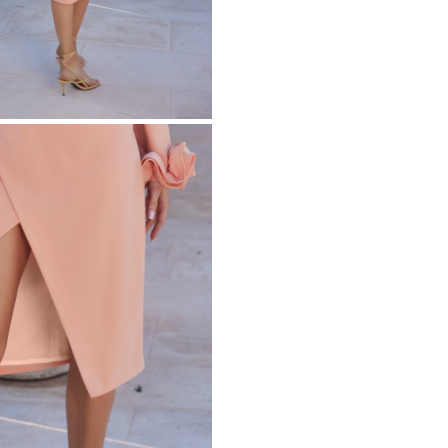
ÉTRIQUE
O
OTÉ
ES / BRETELLES
CATÉGORIES
PLUS
POPULAIRES
 DES MANCHES
DÉCOUVREZ LES
POUR LE MARIAGE
GUES
NOUVEAUTÉS
NOUVEAUTÉS
 DES MANCHES
RTES
LES BRETELLES
 BRETELLES