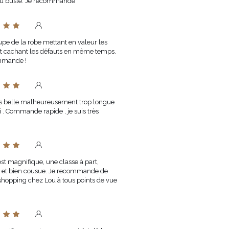
du buste. Je recommande
upe de la robe mettant en valeur les
t cachant les défauts en même temps.
mmande !
s belle malheureusement trop longue
 . Commande rapide , je suis très
est magnifique, une classe à part,
 et bien cousue. Je recommande de
 shopping chez Lou à tous points de vue