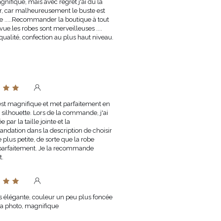
nifique, mais avec regret j'ai dû la
r, car malheureusement le buste est
ge .....Recommander la boutique à tout
vue.les robes sont merveilleuses ....
qualité, confection au plus haut niveau.
est magnifique et met parfaitement en
 silhouette. Lors de la commande, j'ai
e par la taille jointe et la
dation dans la description de choisir
e plus petite, de sorte que la robe
 parfaitement. Je la recommande
t.
s élégante, couleur un peu plus foncée
la photo, magnifique