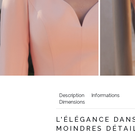
Description
Informations
Dimensions
de
Longueur
Longueur
L'ÉLÉGANCE DAN
hes
avant (cm)
de la
MOINDRES DÉTAI
manche
(cm)