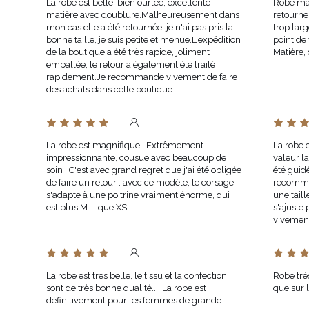
La robe est belle, bien ourlée, excellente
Robe mag
matière avec doublure.Malheureusement dans
retourne
mon cas elle a été retournée, je n'ai pas pris la
trop lar
bonne taille, je suis petite et menue.L'expédition
point de 
de la boutique a été très rapide, joliment
Matière, 
emballée, le retour a également été traité
rapidement.Je recommande vivement de faire
des achats dans cette boutique.
La robe est magnifique ! Extrêmement
La robe 
impressionnante, cousue avec beaucoup de
valeur la
soin ! C'est avec grand regret que j'ai été obligée
été guidé
de faire un retour : avec ce modèle, le corsage
recomman
s'adapte à une poitrine vraiment énorme, qui
une taill
est plus M-L que XS.
s'ajuste
vivemen
La robe est très belle, le tissu et la confection
Robe trè
sont de très bonne qualité.... La robe est
que sur 
définitivement pour les femmes de grande