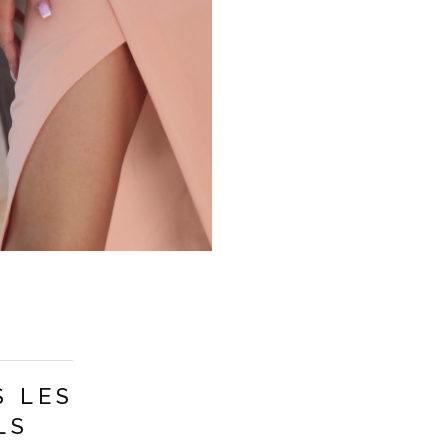
COULEUR
ORANGE
S LES
LONGUEUR
MIDI
LS
TISSU 1
POLYESTER 100%