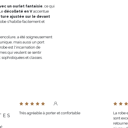
TISSU 2
POLYESTER 95 %
, ÉLASTHANNE
ec un ourlet fantaisie
, ce qui
DOUBLURE
OUI
 Le
décolleté en V
accentue
GROSSESSE
NON
ture ajustée sur le devant
 robe s'habille facilement et
ENCOLURE
ENCOLURE EN V
TYPE DE SOUTIEN-GORGE RECOMMA
ARTICLE AVEC UNE TAILLE SUR
l'encolure, a été soigneusement
TAILLE
RECOMMANDONS DE CHOISIR UN
unique, mais aussi un port
robe est l'incarnation de
LES MENSURATIONS DU
TAILLE 1
mes qui veulent se sentir
MANNEQUIN SONT:
CM, HAN
t sophistiquées et classes.
LE MODÈLE PORTE LA TAILLE
XS
PEUT VARIER LÉGÈREMENT EN
TEINTE
L'ÉCRAN/MONITEUR
FABRICANT OFFICIEL
LOU SP. Z O.O.
PAYS DE FABRICATION
POLOGNE
Très agréable à porter et confortable
La robe e
TES
sont exc
retourne