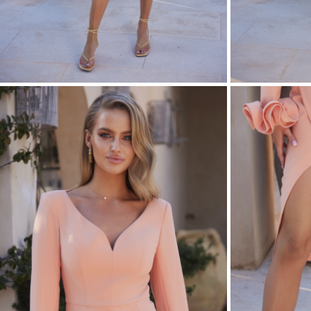
ASYM
VOIR TOUS
VOIR TOUS
BOH
JEAN
TRIC
SAISON / TISSU
MANCH
ÉTÉ
AVEC
LON
PRINTEMPS
AVEC
AUTOMNE
COU
HIVER
SUR 
SANS