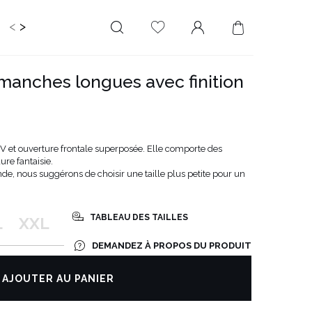
<
>
RIR
KIDS
MARIAGE
PLUS SIZE
SALE
à manches longues avec finition
LONGUEUR
DÉCOLLETÉ
MINI
PAS D'ENCOLURE
MIDI
DANS LE DOS
V et ouverture frontale superposée. Elle comporte des
MAXI
CARRÉ
re fantaisie.
de, nous suggérons de choisir une taille plus petite pour un
ENVELOPPE
DIAMANT
TABLEAU DES TAILLES
L
XXL
ASYMÉTRIQUE
CARMEN
DEMANDEZ À PROPOS DU PRODUIT
AJOUTER AU PANIER