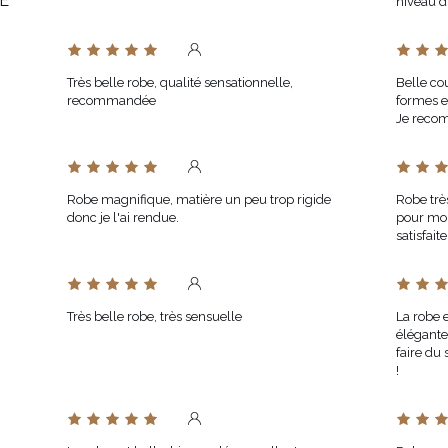
É
niveau 
Très belle robe, qualité sensationnelle,
Belle co
recommandée
formes e
Je reco
Robe magnifique, matière un peu trop rigide
Robe trè
donc je l'ai rendue.
pour moi
satisfaite
Très belle robe, très sensuelle
La robe 
élégante
faire du
!