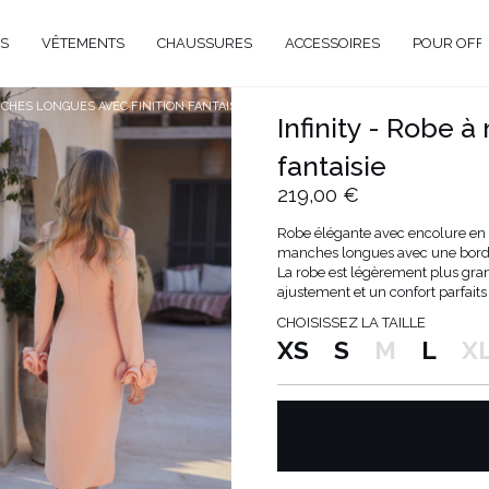
S
VÊTEMENTS
CHAUSSURES
ACCESSOIRES
POUR OFF
NCHES LONGUES AVEC FINITION FANTAISIE
Infinity - Robe 
DE
fantaisie
CIEL
219,00 €
GANT
Robe élégante avec encolure en 
ÉE
manches longues avec une bordu
La robe est légèrement plus gran
EUX
BRATION
ajustement et un confort parfaits
AVAL
CHOISISSEZ LA TAILLE
XS
S
M
L
X
AL
TAIL
ELLE
RIÉ
É