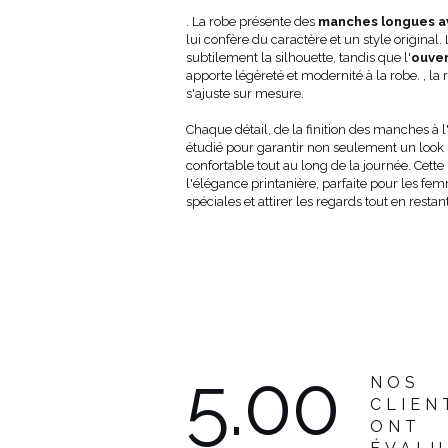
4
114
62
. La robe présente des
manches longues av
8
114
62
lui confère du caractère et un style original.
02
116
63
subtilement la silhouette, tandis que l'
ouver
106
116
63
apporte légèreté et modernité à la robe.
, la
10
118
63
s'ajuste sur mesure.
14
120
64
Chaque détail, de la finition des manches à 
étudié pour garantir non seulement un look 
confortable tout au long de la journée. Cette 
l'élégance printanière, parfaite pour les fem
spéciales et attirer les regards tout en restan
5.00
NOS
CLIEN
ONT