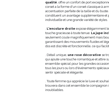
qualité
, offre un confort de port exceptionn
4
78
24
corset a la forme d'un corset classique à arm
8
78
24
accentuation parfaite de la taille et du buste
02
78
24
constituent un avantage supplémentaire et 
106
78
25
individuelle et une grande variété de styles.
10
78
25
14
78
25
.
L'encolure droite
expose élégamment le c
touche gracieuse à toute tenue.
La jupe in
seulement coule magnifiquement mais boug
garantissant des mouvements fluides et léger
dos est discrète et fonctionnelle, ce qui facili
. Détail unique,
une rose décorative
se tr
qui ajoute une touche romantique et attire s
ensemble spécial pour les grandes occasions
tous les jours ou lors d'événements spéciau
sentir spéciale et élégante.
. Toute femme qui apprécie le luxe et souha
trouvera dans cet ensemble le compagnon id
inoubliables.