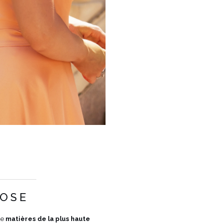
COULEUR
ORANGE
ROSE
LONGUEUR
MIDI
TISSU 1
POLYESTER 100%
de
matières de la plus haute