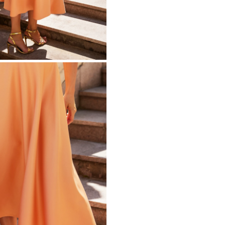
ÉTRIQUE
O
OTÉ
ES / BRETELLES
CATÉGORIES
PLUS
POPULAIRES
 DES MANCHES
DÉCOUVREZ LES
POUR LE MARIAGE
GUES
NOUVEAUTÉS
NOUVEAUTÉS
 DES MANCHES
RTES
LES BRETELLES
 BRETELLES