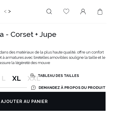
<
>
RIR
KIDS
MARIAGE
PLUS SIZE
SALE
 - Corset + Jupe
LONGUEUR
DÉCOLLETÉ
MINI
PAS D'ENCOLURE
 dans des matériaux de la plus haute qualité, offre un confort
et à armatures avec bretelles amovibles souligne la taille et le
MIDI
DANS LE DOS
 assure la légèreté des mouve
MAXI
CARRÉ
ENVELOPPE
TABLEAU DES TAILLES
L
XL
XXL
DIAMANT
DEMANDEZ À PROPOS DU PRODUIT
ASYMÉTRIQUE
CARMEN
AJOUTER AU PANIER