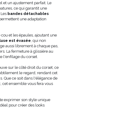
el et un ajustement parfait. Le
DOUBLURE
NON
atures, ce qui garantit une
GROSSESSE
NON
. Les
bandes détachables
ENCOLURE
ENCOLURE DROITE
permettent une adaptation
TYPE DE SOUTIEN-GORGE RECOMMA
LES MENSURATIONS DU
TAILLE 1
ou et les épaules, ajoutant une
MANNEQUIN SONT:
CM, HAN
cluse est évasée
, qui non
LE MODÈLE PORTE LA TAILLE
XS
e aussi librement à chaque pas,
PEUT VARIER LÉGÈREMENT EN
s. La fermeture à glissière au
TEINTE
L'ÉCRAN/MONITEUR
te l'enfilage du corset.
FABRICANT OFFICIEL
LOU SP. Z O.O.
ouve sur le côté droit du corset, ce
PAYS DE FABRICATION
POLOGNE
ubtilement le regard, rendant cet
. Que ce soit dans l'élégance de
x, cet ensemble vous fera vous
ite exprimer son style unique
éal pour créer des looks