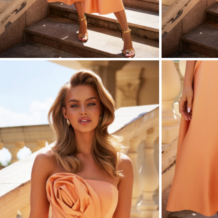
ASYM
VOIR TOUS
VOIR TOUS
BOH
JEAN
TRIC
SAISON / TISSU
MANCH
ÉTÉ
AVEC
LON
PRINTEMPS
AVEC
AUTOMNE
COU
HIVER
SUR 
SANS