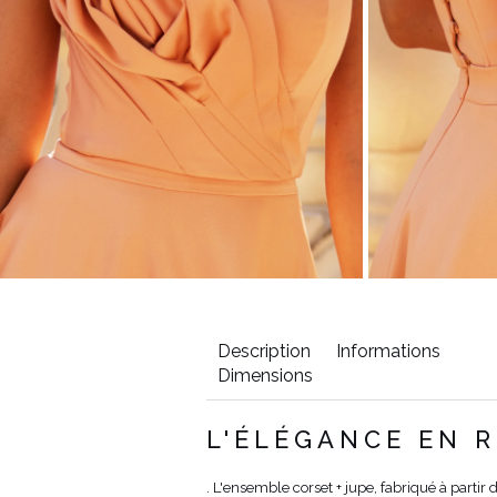
Description
Informations
Dimensions
de
Longueur
Longueur
L'ÉLÉGANCE EN 
hes
de la jupe
avant du
(cm)
corset
. L'ensemble corset + jupe, fabriqué à partir 
0
78
24