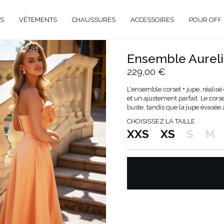
S
VÊTEMENTS
CHAUSSURES
ACCESSOIRES
POUR OFF
CORSET + JUPE
Ensemble Aurelia
DE
229,00 €
CIEL
L'ensemble corset + jupe, réalisé
et un ajustement parfait. Le cors
GANT
buste, tandis que la jupe évasée
ÉE
CHOISISSEZ LA TAILLE
EUX
BRATION
XXS
XS
S
M
AVAL
AL
TAIL
ELLE
RIÉ
É