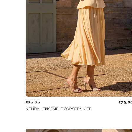
ÉVAS
ASYM
VOIR TOUS
VOIR TOUS
BOH
JEAN
TRIC
SAISON / TISSU
MANCH
ÉTÉ
AVEC
LON
PRINTEMPS
AVEC
AUTOMNE
COU
HIVER
SUR 
SANS
XXS
XS
279,0
NELIDA - ENSEMBLE CORSET + JUPE