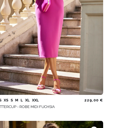
S
XS
S
M
L
XL
XXL
229,00 €
TTERCUP - ROBE MIDI FUCHSIA