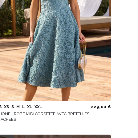
VOIR TOUS
S
XS
S
M
L
XL
XXL
229,00 €
LIONE - ROBE MIDI CORSETÉE AVEC BRETELLES
TACHÉES