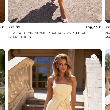
0 €
XXS
XS
269,00 €
XX
É
RITZ - ROBE MIDI ASYMÉTRIQUE ROSE AVEC FLEURS
NO
DÉTACHABLES
MA