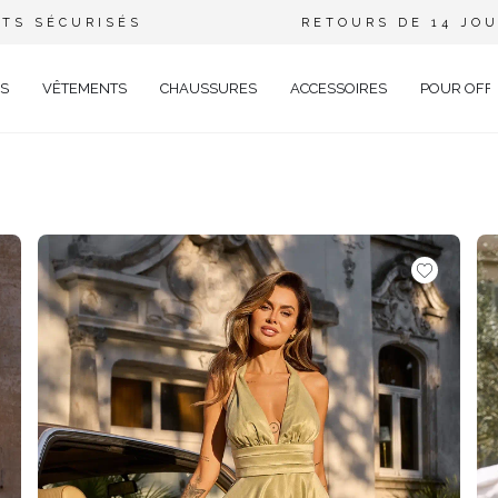
TS SÉCURISÉS
RETOURS DE 14 JO
S
VÊTEMENTS
CHAUSSURES
ACCESSOIRES
POUR OFF
DE
CIEL
GANT
ÉE
EUX
BRATION
AVAL
AL
TAIL
ELLE
RIÉ