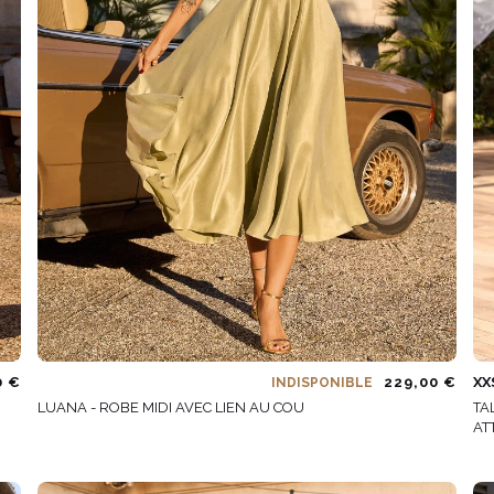
É
ÉTRIQUE
O
OTÉ
ES / BRETELLES
CATÉGORIES
PLUS
POPULAIRES
 DES MANCHES
DÉCOUVREZ LES
POUR LE MARIAGE
GUES
NOUVEAUTÉS
NOUVEAUTÉS
 DES MANCHES
RTES
LES BRETELLES
 BRETELLES
0 €
229,00 €
XX
INDISPONIBLE
LUANA - ROBE MIDI AVEC LIEN AU COU
TA
AT