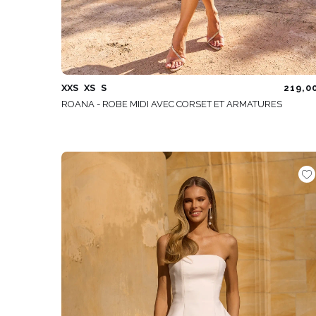
XXS
XS
S
219,0
ROANA - ROBE MIDI AVEC CORSET ET ARMATURES