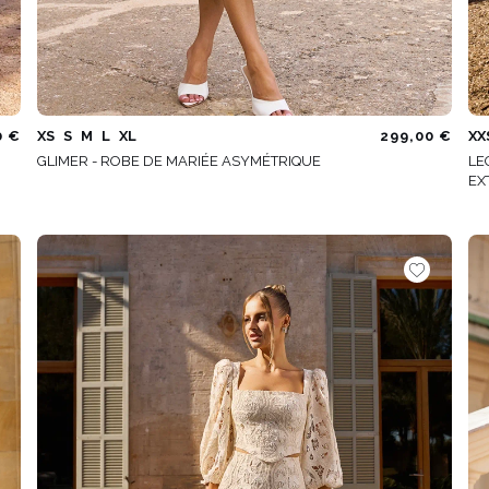
0 €
XS
S
M
L
XL
299,00 €
XX
GLIMER - ROBE DE MARIÉE ASYMÉTRIQUE
LE
EX