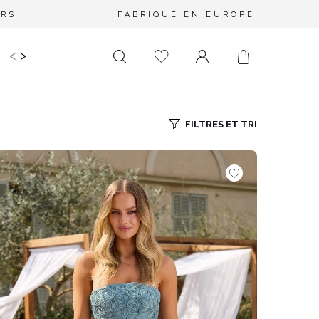
URS
FABRIQUÉ EN EUROPE
<
>
RIR
KIDS
MARIAGE
PLUS SIZE
SALE
LONGUEUR
DÉCOLLETÉ
FILTRES ET TRI
MINI
PAS D'ENCOLURE
MIDI
DANS LE DOS
MAXI
CARRÉ
ENVELOPPE
DIAMANT
ASYMÉTRIQUE
CARMEN