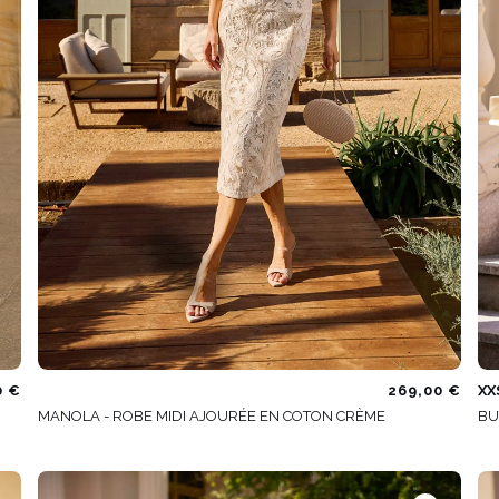
0 €
269,00 €
XX
MANOLA - ROBE MIDI AJOURÉE EN COTON CRÈME
BU