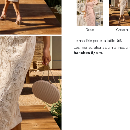
ÉTRIQUE
O
OTÉ
Rose
Cream
ES / BRETELLES
CATÉGORIES
PLUS
POPULAIRES
Le modèle porte la taille:
XS
 DES MANCHES
DÉCOUVREZ LES
Les mensurations du mannequin
POUR LE MARIAGE
GUES
NOUVEAUTÉS
hanches 87 cm.
NOUVEAUTÉS
 DES MANCHES
RTES
LES BRETELLES
 BRETELLES