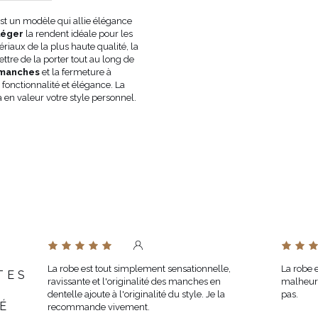
est un modèle qui allie élégance
COULEUR
CREAM
 léger
la rendent idéale pour les
LONGUEUR
MIDI
riaux de la plus haute qualité, la
TISSU 1
COTON 100%
tre de la porter tout au long de
TISSU 2
VISCOSE 100%
 manches
et la fermeture à
t fonctionnalité et élégance. La
DOUBLURE
OUI
 en valeur votre style personnel.
GROSSESSE
NON
ENCOLURE
ENCOLURE CARRÉE
TYPE DE SOUTIEN-GORGE RECOMMA
PEUT VARIER LÉGÈREMENT EN
TEINTE
L'ÉCRAN/MONITEUR
FABRICANT OFFICIEL
LOU SP. Z O.O.
PAYS DE FABRICATION
POLOGNE
La robe est tout simplement sensationnelle,
La robe e
TES
ravissante et l'originalité des manches en
malheur
dentelle ajoute à l'originalité du style. Je la
pas.
É
recommande vivement.