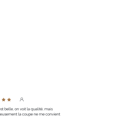
Taille
Tour de
Tour de
poitrine
taille (cm)
(cm)
XXS
76-80
60-64
XS
80-84
64-68
S
84-88
68-72
M
88-92
72-76
NDÉ
SOUTIEN-GORGE CLASSIQUE
L
92-96
76-80
XL
96-100
80-84
 FONCTION DES PARAMÈTRES DE
XXL
100-104
84-88
st belle, on voit la qualité, mais
eusement la coupe ne me convient