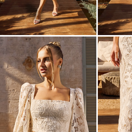
ASYM
VOIR TOUS
VOIR TOUS
BOH
JEAN
TRIC
SAISON / TISSU
MANCH
ÉTÉ
AVEC
LON
PRINTEMPS
AVEC
AUTOMNE
COU
HIVER
SUR 
SANS