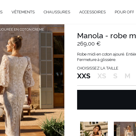
S
VÊTEMENTS
CHAUSSURES
ACCESSOIRES
POUR OFF
AJOURÉE EN COTON CRÈME
Manola - robe m
DE
269,00 €
CIEL
Robe midi en coton ajouré. Enti
Fermeture à glissière.
GANT
CHOISISSEZ LA TAILLE
ÉE
XXS
XS
S
M
EUX
BRATION
AVAL
AL
TAIL
ELLE
RIÉ
É