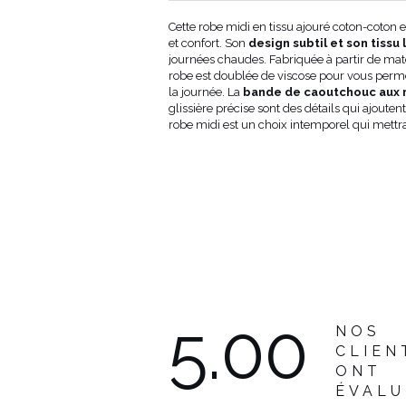
de
Longueur
Longueur
Cette robe midi en tissu ajouré coton-coton 
hes
de la robe
de la
et confort. Son
design subtil et son tissu
depuis
manche
journées chaudes. Fabriquée à partir de maté
l'épaule
(cm)
robe est doublée de viscose pour vous permet
(cm)
la journée. La
bande de caoutchouc aux
0
129
24
glissière précise sont des détails qui ajouten
4
129
24
robe midi est un choix intemporel qui mettra
8
129
24
02
129
24
106
129
24
10
129
24
14
129
24
5.00
NOS
CLIEN
ONT
ÉVALU