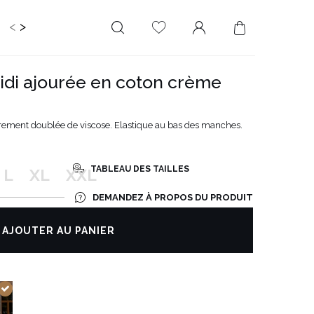
<
>
RIR
KIDS
MARIAGE
PLUS SIZE
SALE
idi ajourée en coton crème
LONGUEUR
DÉCOLLETÉ
MINI
PAS D'ENCOLURE
èrement doublée de viscose. Elastique au bas des manches.
MIDI
DANS LE DOS
MAXI
CARRÉ
TABLEAU DES TAILLES
L
XL
XXL
ENVELOPPE
DEMANDEZ À PROPOS DU PRODUIT
DIAMANT
ASYMÉTRIQUE
AJOUTER AU PANIER
CARMEN