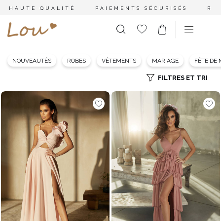
HAUTE QUALITÉ
PAIEMENTS SÉCURISÉS
RE
NOUVEAUTÉS
ROBES
VÊTEMENTS
MARIAGE
FÊTE DE
FILTRES ET TRI