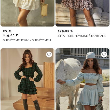
179,00 €
XS
M
219,00 €
ETTA- ROBE FÉMININE À MOTIF ANIMALIER
SURVÊTEMENT KIKI - SURVÊTEMENT AVEC JUPE DANS UNE TEINTE ENSOLEILLÉE