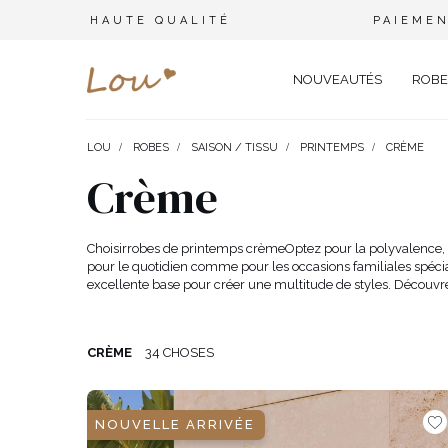
HAUTE QUALITÉ
PAIEMEN
NOUVEAUTÉS
ROBE
LOU
ROBES
SAISON / TISSU
PRINTEMPS
CRÈME
OPPORTUNITÉ
ENSEMBLES
TYPE 
Crème
FÊTE DE MARIAGE
BRANCHES
OFFI
COMBINAISONS
MARIAGE
CEINTURES
ÉLÉ
Choisir
robes de printemps crème
Optez pour la polyvalence, 
T-SHIRTS
pour le quotidien comme pour les occasions familiales spécial
BAPTÊME
BIJOUX
SOIR
excellente base pour créer une multitude de styles. Découvr
TOUS LES JOURS
ELASTIQUES POUR LES CHEV
CÉLÉ
SURVÊTEMENTS
NOËL
CHAPEAUX D'HIVER
CARN
COSTUMES
CRÈME
34 CHOSES
NOUVELLE ANNÉE
CASU
SAINT VALENTIN
COCK
VESTES
BAL DE PROMO
DENT
NOUVELLE ARRIVÉE
JUPES
COMMUNION
APPA