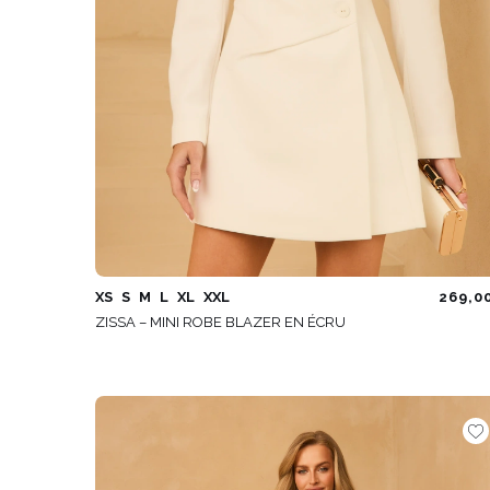
XS
S
M
L
XL
XXL
269,0
ZISSA – MINI ROBE BLAZER EN ÉCRU