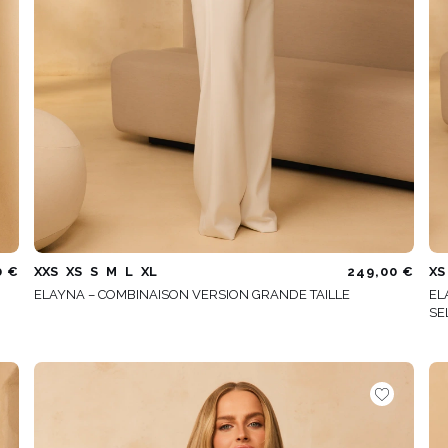
0 €
XXS
XS
S
M
L
XL
249,00 €
XS
ELAYNA – COMBINAISON VERSION GRANDE TAILLE
EL
SE