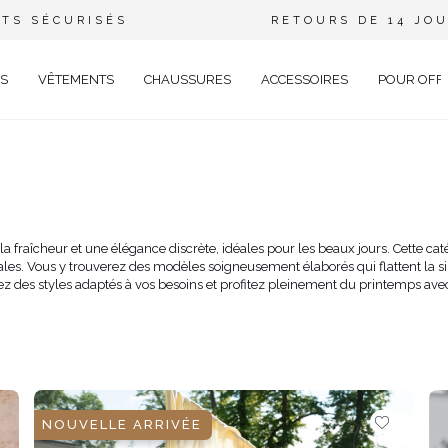
TS SÉCURISÉS
RETOURS DE 14 JO
S
VÊTEMENTS
CHAUSSURES
ACCESSOIRES
POUR OFF
DE
CIEL
GANT
la fraîcheur et une élégance discrète, idéales pour les beaux jours. Cette c
es. Vous y trouverez des modèles soigneusement élaborés qui flattent la sil
ÉE
ez des styles adaptés à vos besoins et profitez pleinement du printemps ave
EUX
BRATION
AVAL
AL
TAIL
ELLE
NOUVELLE ARRIVÉE
RIÉ