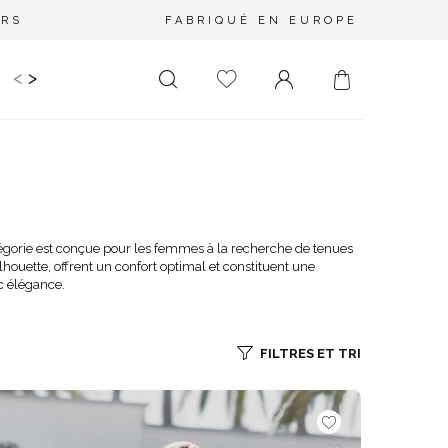
URS
FABRIQUÉ EN EUROPE
<
>
RIR
KIDS
MARIAGE
PLUS SIZE
SALE
LONGUEUR
DÉCOLLETÉ
MINI
PAS D'ENCOLURE
MIDI
DANS LE DOS
atégorie est conçue pour les femmes à la recherche de tenues
houette, offrent un confort optimal et constituent une
MAXI
CARRÉ
c élégance.
ENVELOPPE
DIAMANT
FILTRES ET TRI
ASYMÉTRIQUE
CARMEN