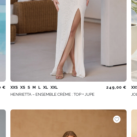
0 €
XXS
XS
S
M
L
XL
XXL
249,00 €
XX
HENRIETTA – ENSEMBLE CRÈME : TOP + JUPE
JO