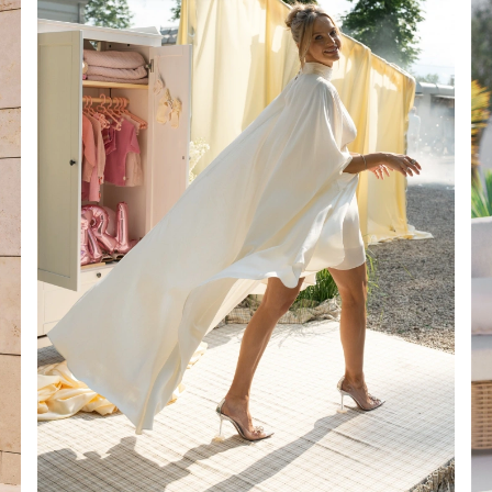
É
ÉTRIQUE
O
OTÉ
ES / BRETELLES
CATÉGORIES
PLUS
POPULAIRES
 DES MANCHES
DÉCOUVREZ LES
POUR LE MARIAGE
GUES
NOUVEAUTÉS
NOUVEAUTÉS
 DES MANCHES
RTES
LES BRETELLES
 BRETELLES