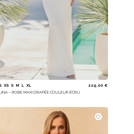
S
XS
S
M
L
XL
229,00 €
LINA – ROBE MAXI DRAPÉE COULEUR ÉCRU