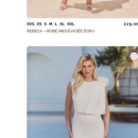
XXS
XS
S
M
L
XL
XXL
229,0
REBECA – ROBE MIDI ÉVASÉE ÉCRU