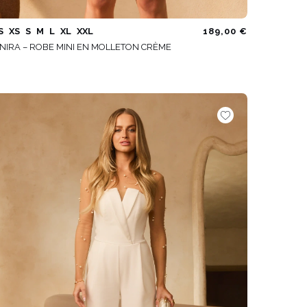
S
XS
S
M
L
XL
XXL
189,00 €
NIRA – ROBE MINI EN MOLLETON CRÈME