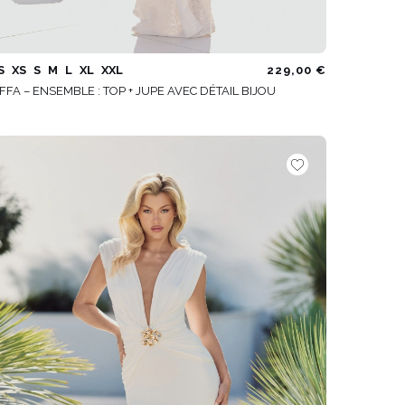
S
XS
S
M
L
XL
XXL
229,00 €
FFA – ENSEMBLE : TOP + JUPE AVEC DÉTAIL BIJOU