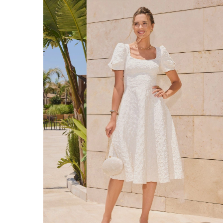
ÉVAS
ASYM
VOIR TOUS
VOIR TOUS
BOH
JEAN
TRIC
SAISON / TISSU
MANCH
ÉTÉ
AVEC
LON
PRINTEMPS
AVEC
AUTOMNE
COU
HIVER
SUR 
SANS