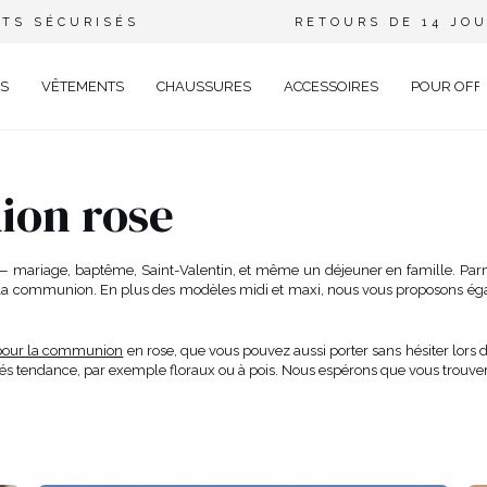
TS SÉCURISÉS
RETOURS DE 14 JO
S
VÊTEMENTS
CHAUSSURES
ACCESSOIRES
POUR OFF
DE
ion rose
CIEL
GANT
— mariage, baptême, Saint-Valentin, et même un déjeuner en famille. Parm
 la communion. En plus des modèles midi et maxi, nous vous proposons 
ÉE
EUX
BRATION
 pour la communion
en rose, que vous pouvez aussi porter sans hésiter lor
AVAL
és tendance, par exemple floraux ou à pois. Nous espérons que vous trouve
AL
TAIL
ELLE
RIÉ