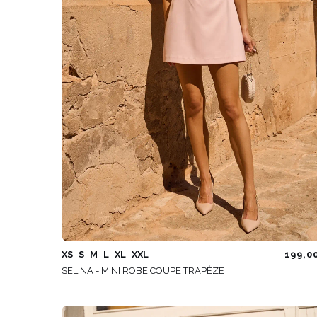
XS
S
M
L
XL
XXL
199,0
SELINA - MINI ROBE COUPE TRAPÈZE