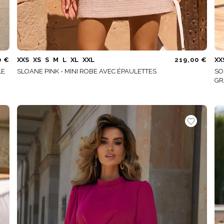
0 €
XXS
XS
S
M
L
XL
XXL
219,00 €
XX
LE
SLOANE PINK - MINI ROBE AVEC ÉPAULETTES
SO
GR