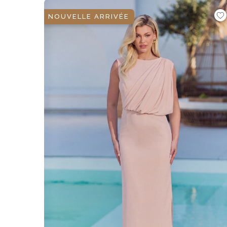
ÉVAS
NOUVELLE ARRIVÉE
ASYM
VOIR TOUS
VOIR TOUS
BOH
JEAN
TRIC
SAISON / TISSU
MANCH
ÉTÉ
AVEC
LON
PRINTEMPS
AVEC
AUTOMNE
COU
HIVER
SUR 
SANS