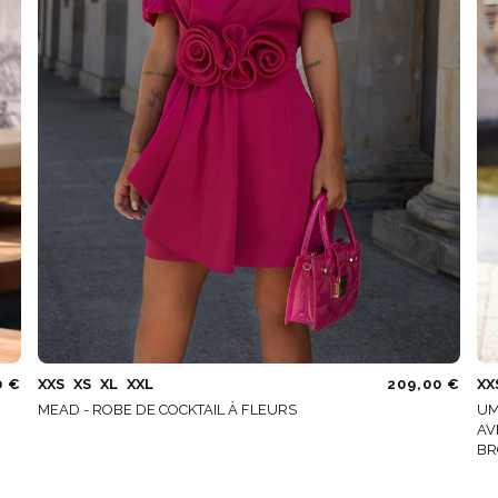
0 €
XXS
XS
XL
XXL
209,00 €
XX
MEAD - ROBE DE COCKTAIL À FLEURS
UM
AV
BR