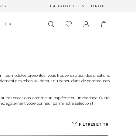
URS
FABRIQUÉ EN EUROPE
<
>
RIR
KIDS
MARIAGE
PLUS SIZE
SALE
LONGUEUR
DÉCOLLETÉ
MINI
PAS D'ENCOLURE
MIDI
DANS LE DOS
i les modèles présentés, vous trouverez aussi des créations
également des robes au-dessus du genou dans de nombreuses
MAXI
CARRÉ
ENVELOPPE
s d’autres occasions, comme un baptême ou un mariage. Outre
DIAMANT
rez également votre bonheur parmi notre sélection !
ASYMÉTRIQUE
CARMEN
FILTRES ET TRI