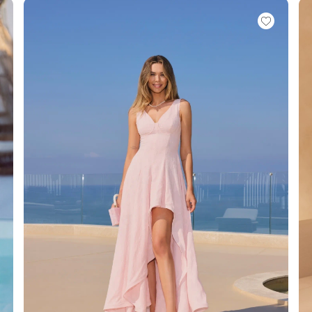
É
ÉTRIQUE
O
OTÉ
ES / BRETELLES
CATÉGORIES
PLUS
POPULAIRES
 DES MANCHES
DÉCOUVREZ LES
POUR LE MARIAGE
GUES
NOUVEAUTÉS
NOUVEAUTÉS
 DES MANCHES
RTES
LES BRETELLES
 BRETELLES