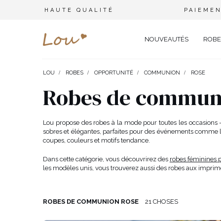
HAUTE QUALITÉ
PAIEMEN
NOUVEAUTÉS
ROBE
LOU
ROBES
OPPORTUNITÉ
COMMUNION
ROSE
OPPORTUNITÉ
ENSEMBLES
TYPE 
Robes de commun
FÊTE DE MARIAGE
BRANCHES
OFFI
COMBINAISONS
MARIAGE
CEINTURES
ÉLÉ
Lou propose des robes à la mode pour toutes les occasions 
T-SHIRTS
sobres et élégantes, parfaites pour des événements comme
BAPTÊME
BIJOUX
SOIR
coupes, couleurs et motifs tendance.
TOUS LES JOURS
ELASTIQUES POUR LES CHEV
CÉLÉ
SURVÊTEMENTS
Dans cette catégorie, vous découvrirez des
robes féminines
NOËL
CHAPEAUX D'HIVER
CARN
les modèles unis, vous trouverez aussi des robes aux imprim
COSTUMES
NOUVELLE ANNÉE
CASU
SAINT VALENTIN
COCK
VESTES
ROBES DE COMMUNION ROSE
21 CHOSES
BAL DE PROMO
DENT
JUPES
COMMUNION
APPA