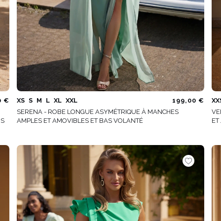
0 €
XS
S
M
L
XL
XXL
199,00 €
XX
SERENA - ROBE LONGUE ASYMÉTRIQUE À MANCHES
VE
OS
AMPLES ET AMOVIBLES ET BAS VOLANTÉ
ET