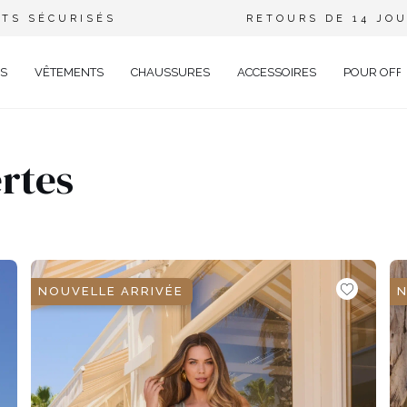
TS SÉCURISÉS
RETOURS DE 14 JO
S
VÊTEMENTS
CHAUSSURES
ACCESSOIRES
POUR OFF
DE
ertes
CIEL
GANT
ÉE
EUX
BRATION
NOUVELLE ARRIVÉE
N
AVAL
AL
TAIL
ELLE
RIÉ