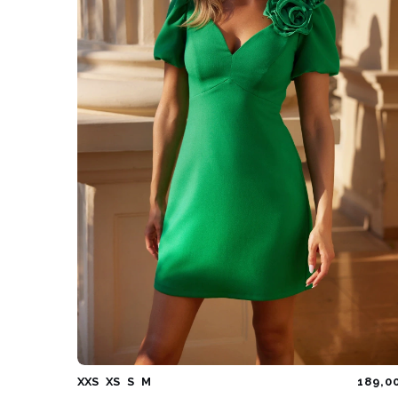
XXS
XS
S
M
189,0