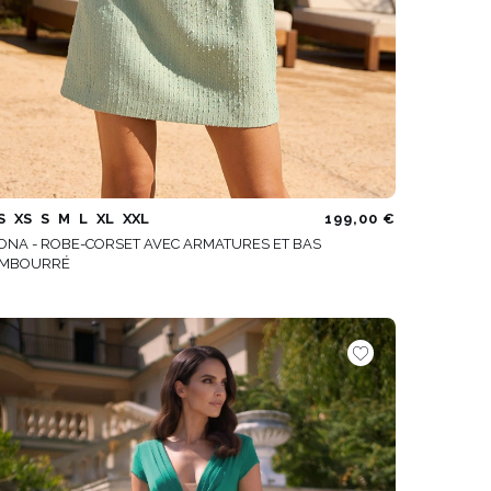
S
XS
S
M
L
XL
XXL
199,00 €
ONA - ROBE-CORSET AVEC ARMATURES ET BAS
MBOURRÉ