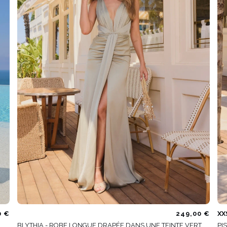
É
ÉTRIQUE
O
OTÉ
ES / BRETELLES
CATÉGORIES
PLUS
POPULAIRES
 DES MANCHES
DÉCOUVREZ LES
POUR LE MARIAGE
GUES
NOUVEAUTÉS
NOUVEAUTÉS
 DES MANCHES
RTES
LES BRETELLES
 BRETELLES
0 €
249,00 €
XX
BLYTHIA - ROBE LONGUE DRAPÉE DANS UNE TEINTE VERT
PI