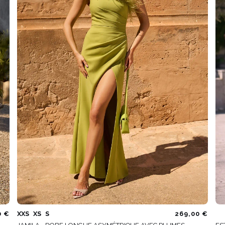
0 €
XXS
XS
S
269,00 €