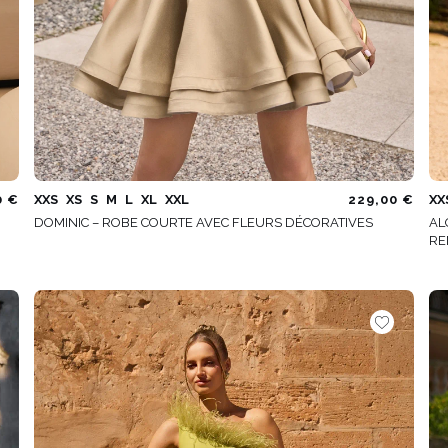
0 €
XXS
XS
S
M
L
XL
XXL
229,00 €
XX
DOMINIC – ROBE COURTE AVEC FLEURS DÉCORATIVES
AL
RE