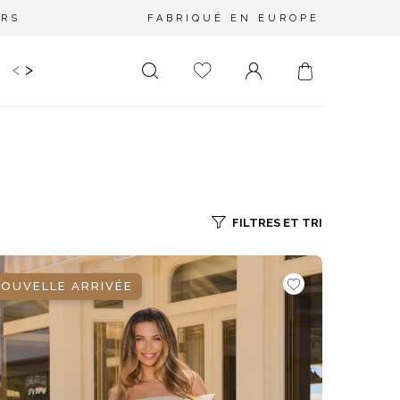
URS
FABRIQUÉ EN EUROPE
<
>
RIR
KIDS
MARIAGE
PLUS SIZE
SALE
LONGUEUR
DÉCOLLETÉ
MINI
PAS D'ENCOLURE
MIDI
DANS LE DOS
FILTRES ET TRI
MAXI
CARRÉ
ENVELOPPE
OUVELLE ARRIVÉE
DIAMANT
ASYMÉTRIQUE
CARMEN