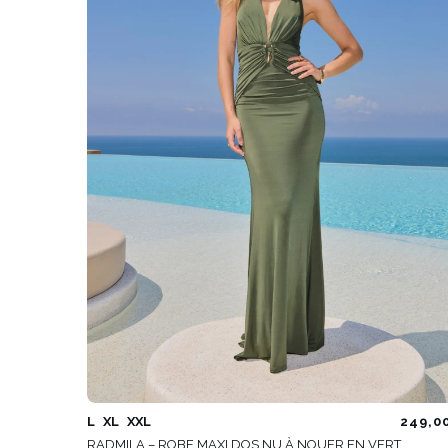
ÉVAS
ASYM
VOIR TOUS
VOIR TOUS
BOH
JEAN
TRIC
SAISON / TISSU
MANCH
ÉTÉ
AVEC
LON
PRINTEMPS
AVEC
AUTOMNE
COU
HIVER
SUR 
SANS
L
XL
XXL
249,0
RADMILA – ROBE MAXI DOS NU À NOUER EN VERT