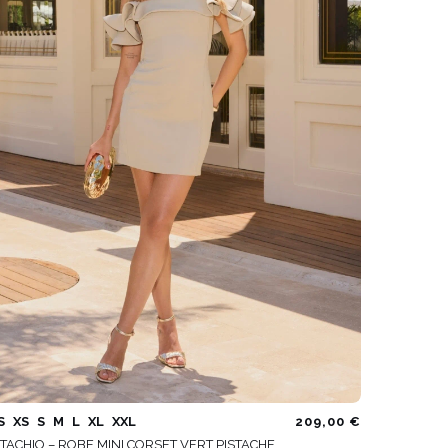
VOIR TOUS
S
XS
S
M
L
XL
XXL
209,00 €
STACHIO – ROBE MINI CORSET VERT PISTACHE