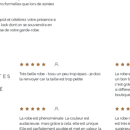
ons formelles que lors de soirées
goût et célébrez votre présence à
look dont on se souviendra en
se de votre garde-robe.
Très belle robe - tissu un peu trop épais - je dois
La robe 
TES
la renvoyer car la taille est trop petite
un bon t
c'est gr
É
si différ
boutique
La robe est phénoménale. La couleur est
La robe 
audacieuse, mais grâce à cela, elle est unique.
est très 
Elle est parfaitement ajustée et met en valeur la
supérieu