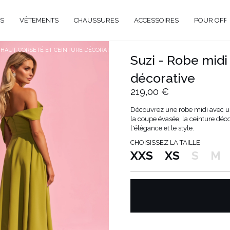
S
VÊTEMENTS
CHAUSSURES
ACCESSOIRES
POUR OFF
C HAUT CORSETÉ ET CEINTURE DÉCORATIVE
Suzi - Robe midi
décorative
219,00 €
Découvrez une robe midi avec un 
la coupe évasée, la ceinture déco
l'élégance et le style.
ON
CHOISISSEZ LA TAILLE
XXS
XS
S
M