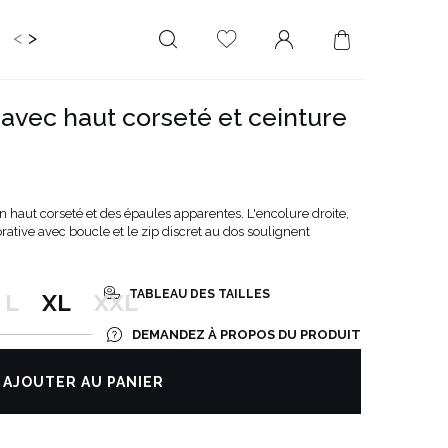
<
>
RIR
KIDS
MARIAGE
PLUS SIZE
SALE
 avec haut corseté et ceinture
LONGUEUR
DÉCOLLETÉ
MINI
PAS D'ENCOLURE
MIDI
DANS LE DOS
haut corseté et des épaules apparentes. L'encolure droite,
MAXI
CARRÉ
rative avec boucle et le zip discret au dos soulignent
ENVELOPPE
DIAMANT
TABLEAU DES TAILLES
L
XL
XXL
ASYMÉTRIQUE
DEMANDEZ À PROPOS DU PRODUIT
CARMEN
AJOUTER AU PANIER