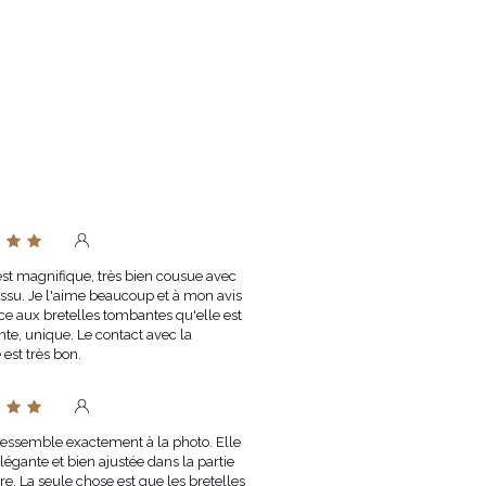
est magnifique, très bien cousue avec
issu. Je l'aime beaucoup et à mon avis
âce aux bretelles tombantes qu'elle est
ente, unique. Le contact avec la
 est très bon.
ressemble exactement à la photo. Elle
élégante et bien ajustée dans la partie
re. La seule chose est que les bretelles