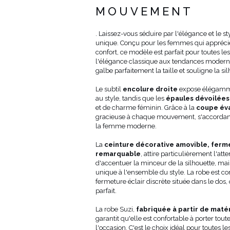
hanches
partir de la
MOUVEMENT
(cm)
taille (cm)
86-90
76
90-94
76
. Laissez-vous séduire par l'élégance et le s
94-98
76
unique. Conçu pour les femmes qui apprécien
98-102
76
confort, ce modèle est parfait pour toutes les
102-106
76
l'élégance classique aux tendances modernes
106-110
76
galbe parfaitement la taille et souligne la sil
110-114
76
Le subtil
encolure droite
expose élégamme
au style, tandis que les
épaules dévoilées
et de charme féminin. Grâce à la
coupe év
gracieuse à chaque mouvement, s'accorda
la femme moderne.
La
ceinture décorative amovible, ferm
remarquable
, attire particulièrement l'att
d'accentuer la minceur de la silhouette, ma
unique à l'ensemble du style. La robe est co
fermeture éclair discrète située dans le dos,
parfait.
La robe Suzi,
fabriquée à partir de matér
garantit qu'elle est confortable à porter toute
l'occasion. C'est le choix idéal pour toutes 