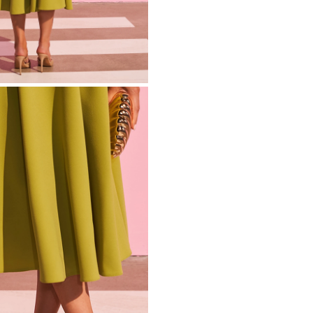
UE
ETELLES
CATÉGORIES POPULAIRES
PLUS
MANCHES
POUR LE MARIAGE
DÉCOUVREZ LES
NOUVEAUTÉS
NOUVEAUTÉS
MANCHES
ETELLES
ELLES