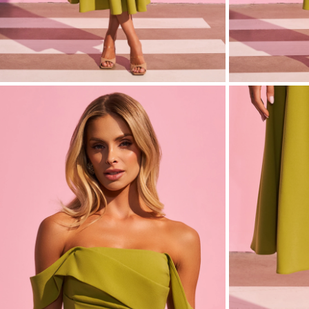
ASYMÉTRIQ
VOIR TOUS
VOIR TOUS
BOHO
JEAN
TRICOTÉ
SAISON / TISSU
MANCHES / BR
ÉTÉ
AVEC DES 
LONGUES
PRINTEMPS
AVEC DES 
AUTOMNE
COURTES
HIVER
SUR LES BR
SANS BRET