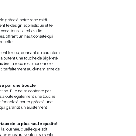
LONGUEUR
MIDI
TISSU 1
POLYESTER 100%
DOUBLURE
NON
tyle grâce à notre robe midi
GROSSESSE
NON
t le design sophistiqué et le
ENCOLURE
ENCOLURE DROITE
 occasions. La robe allie
, offrant un haut corseté qui
TYPE DE SOUTIEN-GORGE RECOMMA
houette.
LE MODÈLE PORTE LA TAILLE
XXS
LES MENSURATIONS DU
TAILLE 1
nt le cou, donnant du caractère
MANNEQUIN SONT:
CM, HAN
ajoutent une touche de légèreté
asée
, la robe reste aérienne et
PEUT VARIER LÉGÈREMENT EN
TEINTE
nt parfaitement au dynamisme de
L'ÉCRAN/MONITEUR
FABRICANT OFFICIEL
LOU SP. Z O.O.
PAYS DE FABRICATION
POLOGNE
ée par une boucle
ention. Elle ne se contente pas
is ajoute également une touche
nfortable à porter grâce à une
 qui garantit un ajustement
iaux de la plus haute qualité
,
 la journée, quelle que soit
les femmes qui veulent se sentir