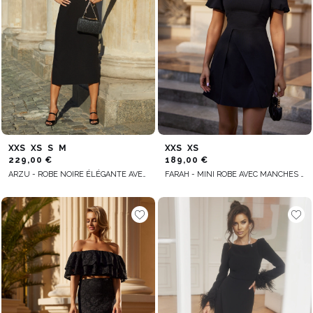
XXS
XS
S
M
XXS
XS
229,00 €
189,00 €
ARZU - ROBE NOIRE ÉLÉGANTE AVEC FERMETURE ÉCLAIR SUR LE CÔTÉ
FARAH - MINI ROBE AVEC MANCHES BOUFFANTES, BAS ASYMÉTRIQUE ET ENCOLURE CARRÉE, FERMETURE À GLISSIÈRE