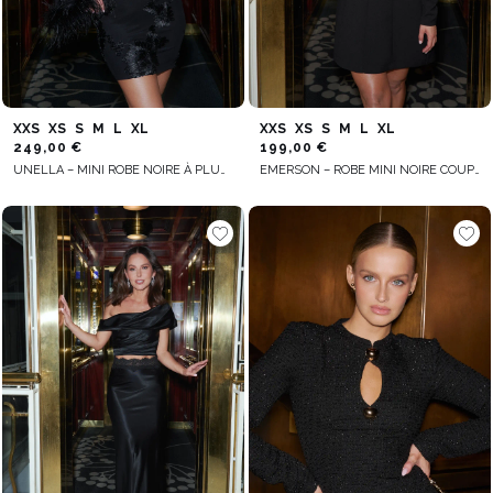
XXS
XS
S
M
L
XL
XXS
XS
S
M
L
XL
249,00 €
199,00 €
UNELLA – MINI ROBE NOIRE À PLUMES
EMERSON – ROBE MINI NOIRE COUPE TRAPÈZE