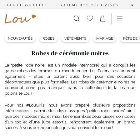
HAUTE QUALITÉ
PAIEMENTS SÉCURISÉS
RE
NOUVEAUTÉS
ROBES
VÊTEMENTS
MARIAGE
FÊTE DE
Robes de cérémonie noires
La "petite robe noire" est un modèle intemporel qui a conquis les
garde-robes des femmes du monde entier. Les Polonaises l’adorent
également – elles la portent aussi bien pour des occasions
décontractées que plus formelles. Les
robes de cérémonie noires
ne
pouvaient donc pas manquer dans la collection de la marque
polonaise Lou !
Pour nos #LouGirls, nous avons préparé plusieurs propositions
intéressantes – parmi elles, des classiques "petites robes noires", ainsi
que des modèles midi et maxi. Les ensembles deux pièces, composés
d’un top et d’une jupe assortis, rencontrent également un grand
succès. À vous de choisir celui qui vous convient le mieux !