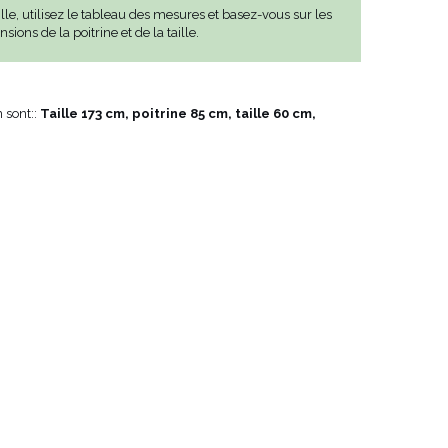
aille, utilisez le tableau des mesures et basez-vous sur les
sions de la poitrine et de la taille.
 sont::
Taille 173 cm, poitrine 85 cm, taille 60 cm,
VOIR TOUS