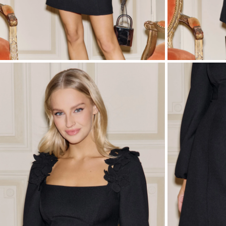
ASYM
VOIR TOUS
VOIR TOUS
BOH
JEAN
TRIC
SAISON / TISSU
MANCH
ÉTÉ
AVEC
LON
PRINTEMPS
AVEC
AUTOMNE
COU
HIVER
SUR 
SANS