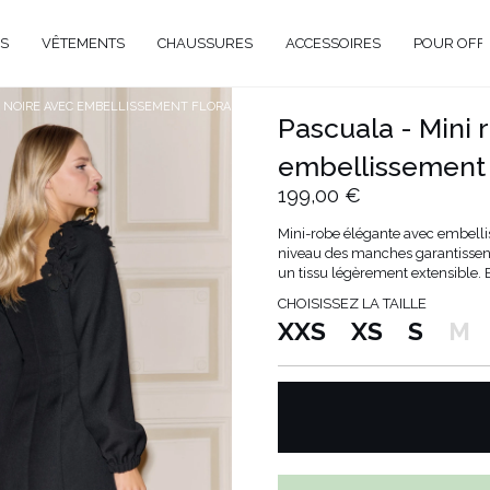
S
VÊTEMENTS
CHAUSSURES
ACCESSOIRES
POUR OFF
E NOIRE AVEC EMBELLISSEMENT FLORAL
Pascuala - Mini 
DE
embellissement 
CIEL
199,00 €
GANT
Mini-robe élégante avec embellis
ÉE
niveau des manches garantissent
un tissu légèrement extensible. E
EUX
BRATION
CHOISISSEZ LA TAILLE
AVAL
XXS
XS
S
M
AL
TAIL
ELLE
RIÉ
É