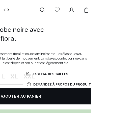
<
>
RIR
KIDS
MARIAGE
PLUS SIZE
SALE
robe noire avec
LONGUEUR
DÉCOLLETÉ
floral
MINI
PAS D'ENCOLURE
MIDI
DANS LE DOS
sement floral et coupe amincissante. Les élastiques au
MAXI
CARRÉ
 la liberté de mouvement. La robe est confectionnée dans
lle est zippée et son ourlet est légèrement éla
ENVELOPPE
DIAMANT
TABLEAU DES TAILLES
L
XL
XXL
ASYMÉTRIQUE
DEMANDEZ À PROPOS DU PRODUIT
CARMEN
AJOUTER AU PANIER