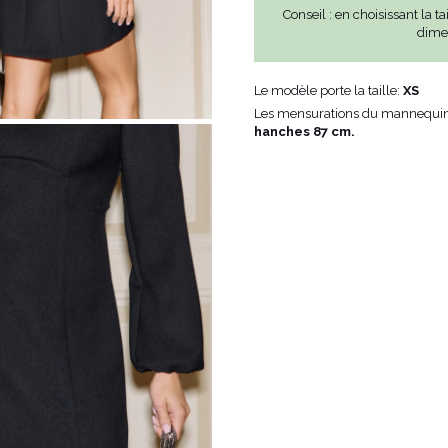
ÉTRIQUE
Conseil : en choisissant la t
dimen
O
Le modèle porte la taille:
XS
OTÉ
Les mensurations du mannequin
ES / BRETELLES
CATÉGORIES
PLUS
hanches 87 cm.
POPULAIRES
 DES MANCHES
DÉCOUVREZ LES
POUR LE MARIAGE
GUES
NOUVEAUTÉS
NOUVEAUTÉS
 DES MANCHES
RTES
LES BRETELLES
 BRETELLES