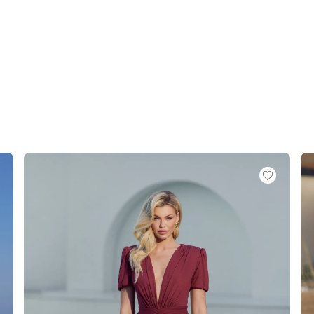
É
MÉTRIQUE
O
OTÉ
ES / BRETELLES
CATÉGORIES
PLUS
POPULAIRES
 DES MANCHES
DÉCOUVREZ LES
POUR LE MARIAGE
GUES
NOUVEAUTÉS
NOUVEAUTÉS
 DES MANCHES
RTES
LES BRETELLES
 BRETELLES