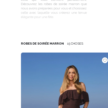
Découvrez les robes de soirée marron que
ÉVAS
nous avons préparées pour vous et choisissez
celle avec laquelle vous créerez une tenue
ASY
élégante pour une fête.
VOIR TOUS
VOIR TOUS
BOH
JEAN
TRIC
SAISON / TISSU
MANCH
ROBES DE SOIRÉE MARRON
15 CHOSES
ÉTÉ
AVEC
LON
PRINTEMPS
AVEC
AUTOMNE
COU
HIVER
SUR 
SANS