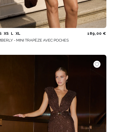
S
XS
L
XL
189,00 €
MBERLY - MINI TRAPÈZE AVEC POCHES