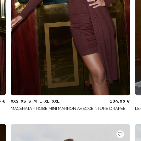
0 €
XXS
XS
S
M
L
XL
XXL
189,00 €
MACERATA – ROBE MINI MARRON AVEC CEINTURE DRAPÉE
LE