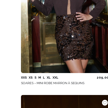
XXS
XS
S
M
L
XL
XXL
209,0
SOARES – MINI ROBE MARRON À SEQUINS