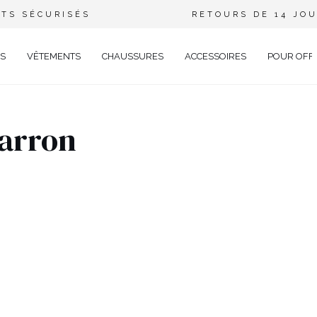
TS SÉCURISÉS
RETOURS DE 14 JO
S
VÊTEMENTS
CHAUSSURES
ACCESSOIRES
POUR OFF
DE
marron
CIEL
GANT
ÉE
EUX
BRATION
AVAL
UAL
TAIL
TELLE
RIÉ