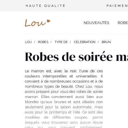
HAUTE QUALITÉ
PAIEMEN
NOUVEAUTÉS
ROBE
LOU
ROBES
TYPE DE
CÉLÉBRATION
BRUN
OPPORTUNITÉ
ENSEMBLES
TYPE 
Robes de soirée 
FÊTE DE MARIAGE
BRANCHES
OFFI
COMBINAISONS
MARIAGE
CEINTURES
ÉLÉ
Le marron est, avec le noir, l'une de ces
T-SHIRTS
couleurs intemporelles et universelles. Il
BAPTÊME
BIJOUX
SOIR
convient à de nombreuses occasions et à de
TOUS LES JOURS
ELASTIQUES POUR LES CHEV
CÉLÉ
SURVÊTEMENTS
nombreux types de beauté. Chez Lou, nous
avons préparé pour vous des robes de soirée
NOËL
CHAPEAUX D'HIVER
CARN
marron. Elles conviennent aussi bien aux
COSTUMES
blondes qu'aux brunes et sont idéales non
NOUVELLE ANNÉE
CAS
seulement pour la saison automnale, mais
SAINT VALENTIN
COCK
VESTES
aussi pour le printemps et l'été. Ce sont des
modèles de différentes coupes, parmi
BAL DE PROMO
DEN
lesquels vous trouverez sans aucun doute
JUPES
COMMUNION
APPA
celui qui vous convient parfaitement.