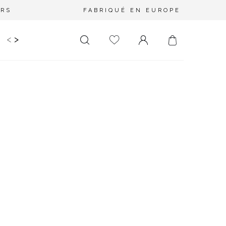
URS
FABRIQUÉ EN EUROPE
<
>
RIR
KIDS
MARIAGE
PLUS SIZE
SALE
LONGUEUR
DÉCOLLETÉ
MINI
PAS D'ENCOLURE
MIDI
DANS LE DOS
MAXI
CARRÉ
ENVELOPPE
DIAMANT
ASYMÉTRIQUE
CARMEN