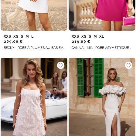
XXS
XS
S
M
L
XXS
XS
S
M
XL
269,00 €
219,00 €
BECKY - ROBE À PLUMES AU BAS ÉVASÉ
GANNA - MINI ROBE ASYMÉTRIQUE AVEC BOA EN PLUMES ET JUPE TRAPÈZE