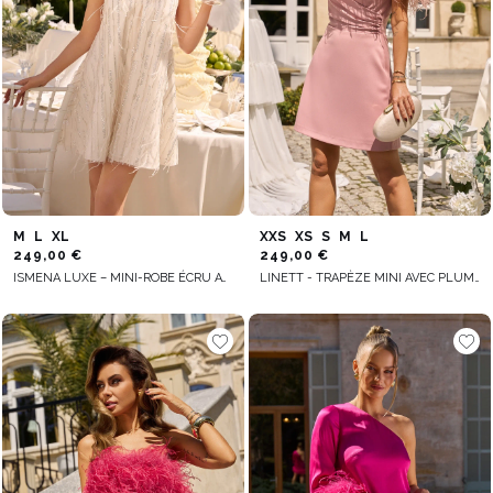
M
L
XL
XXS
XS
S
M
L
249,00 €
249,00 €
ISMENA LUXE – MINI-ROBE ÉCRU AVEC SEQUINS ET PLUMES
LINETT - TRAPÈZE MINI AVEC PLUMES