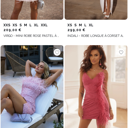
XXS
XS
S
M
L
XL
XXL
XS
S
M
L
XL
209,00 €
299,00 €
VIRGO - MINI ROBE ROSE PASTEL À BRETELLES RÉGLABLES, ENCOLURE RECTANGULAIRE, DOUBLE ÉPAISSEUR AVEC BRODERIE DE PAILLETTES ET PLUMES
INDALI - ROBE LONGUE À CORSET AVEC COL FROISSÉ ET BRETELLES AMOVIBLES