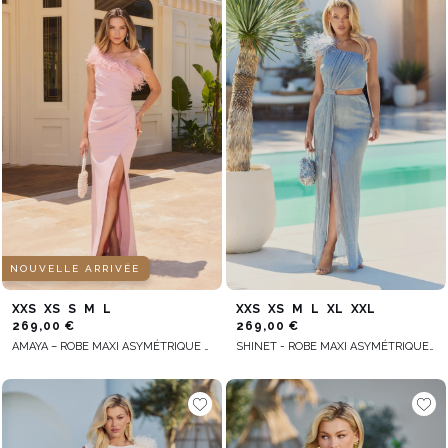
NOUVELLE ARRIVÉE
XXS
XS
S
M
L
XXS
XS
M
L
XL
XXL
269,00 €
269,00 €
AMAYA – ROBE MAXI ASYMÉTRIQUE ROSE POUDRÉ
SHINET - ROBE MAXI ASYMÉTRIQUE AVEC PLUMES