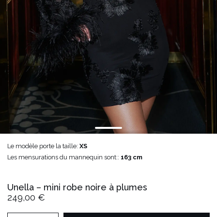
Le modèle porte la taille:
XS
Les mensurations du mannequin sont::
163 cm
Unella – mini robe noire à plumes
249,00 €