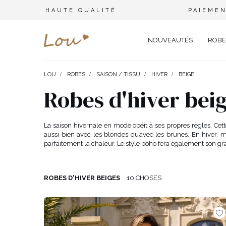
HAUTE QUALITÉ
PAIEMEN
NOUVEAUTÉS
ROBE
LOU
ROBES
SAISON / TISSU
HIVER
BEIGE
OPPORTUNITÉ
ENSEMBLES
TYPE 
Robes d'hiver bei
FÊTE DE MARIAGE
BRANCHES
OFFI
COMBINAISONS
MARIAGE
CEINTURES
ÉLÉ
La saison hivernale en mode obéit à ses propres règles. Cette
T-SHIRTS
aussi bien avec les blondes qu’avec les brunes. En hiver, 
BAPTÊME
BIJOUX
SOIR
parfaitement la chaleur. Le style boho fera également son gr
TOUS LES JOURS
ELASTIQUES POUR LES CHEV
CÉLÉ
SURVÊTEMENTS
NOËL
CHAPEAUX D'HIVER
CARN
COSTUMES
ROBES D'HIVER BEIGES
10 CHOSES
NOUVELLE ANNÉE
CAS
SAINT VALENTIN
COCK
VESTES
BAL DE PROMO
DEN
JUPES
COMMUNION
APPA