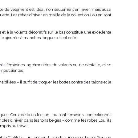
pe de vêtement est idéal non seulement en hiver, mais aussi
ette. Les robes d’hiver en maille de la collection Lou en sont
 à la volants décoratifs sur le bas constitue une excellente
e ajourée, à manches longues et col en V.
très féminines, agrémentées de volants ou de dentelle, et se
 nos clientes.
lées – il suffit de troquer les bottes contre des talons et le
ques. Ceux de la collection Lou sont féminins, confectionnés
bles d’hiver dans les tons beiges – comme les robes Lou, ils
mpris au travail.
 Clotilde – un top court assorti à une jupe. Le set Geri, en