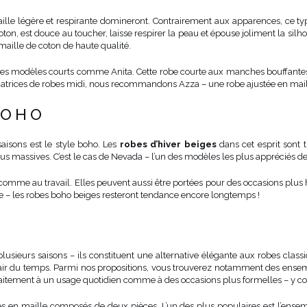
lle légère et respirante domineront. Contrairement aux apparences, ce ty
n, est douce au toucher, laisse respirer la peau et épouse joliment la silhou
maille de coton de haute qualité.
s modèles courts comme Anita. Cette robe courte aux manches bouffantes et
trices de robes midi, nous recommandons Azza – une robe ajustée en maill
BOHO
isons est le style boho. Les
robes d’hiver beiges
dans cet esprit sont 
s massives. C’est le cas de Nevada – l’un des modèles les plus appréciés de
me au travail. Elles peuvent aussi être portées pour des occasions plus habil
e – les robes boho beiges resteront tendance encore longtemps !
usieurs saisons – ils constituent une alternative élégante aux robes classi
l’air du temps. Parmi nos propositions, vous trouverez notamment des ensem
faitement à un usage quotidien comme à des occasions plus formelles – y co
 en maille composés de deux pièces. L’un des plus populaires est l’ensemble