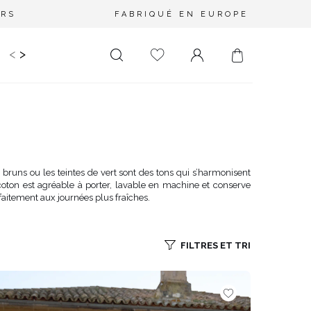
URS
FABRIQUÉ EN EUROPE
<
>
RIR
KIDS
MARIAGE
PLUS SIZE
SALE
LONGUEUR
DÉCOLLETÉ
MINI
PAS D'ENCOLURE
MIDI
DANS LE DOS
s bruns ou les teintes de vert sont des tons qui s’harmonisent
oton est agréable à porter, lavable en machine et conserve
MAXI
CARRÉ
faitement aux journées plus fraîches.
ENVELOPPE
DIAMANT
FILTRES ET TRI
ASYMÉTRIQUE
CARMEN