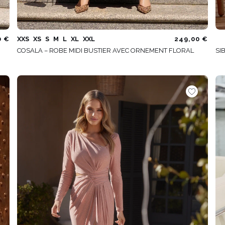
0 €
XXS
XS
S
M
L
XL
XXL
249,00 €
COSALA – ROBE MIDI BUSTIER AVEC ORNEMENT FLORAL
SI