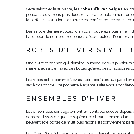
Cette saison et la suivante, les
robes d’hiver beiges
en mai
pendant les saisons plus douces. La maille, notamment en coto
la parfaite illustration – chacune est confectionnée dans une 
Dans notre dernière collection, vous trouverez notamment de
base pour de nombreuses tenues décontractées. Pour les ama
ROBES D’HIVER STYLE 
Une autre tendance qui domine la mode depuis plusieurs sa
marient aussi bien avec des bottes qu’avec des chaussures plu
Les robes boho, comme Nevada, sont parfaites au quotidien com
sac à dos contre une pochette élégante. Faites-nous confianc
ENSEMBLES D’HIVER
Les
ensembles
sont également un véritable succès depuis pl
dans des tissus de qualité supérieure et parfaitement dans 
peuvent être portés de multiples façons. Ils conviennent par
Les #Lou_Girls à la pointe de la mode adorent les ensembles