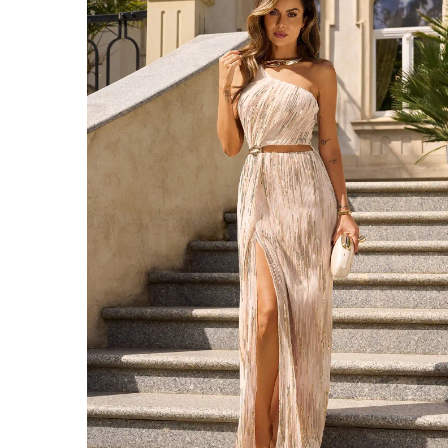
ÉVAS
ASY
VOIR TOUS
VOIR TOUS
BOH
JEAN
TRIC
SAISON / TISSU
MANCH
ÉTÉ
AVEC
LON
PRINTEMPS
AVEC
AUTOMNE
COU
HIVER
SUR 
SANS