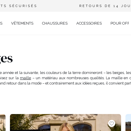
TS SÉCURISÉS
RETOURS DE 14 JO
S
VÊTEMENTS
CHAUSSURES
ACCESSOIRES
POUR OFF
DE
ges
CIEL
GANT
 année et la suivante, les couleurs de la terre domineront – les beiges, le
misez sur la
maille
– un matériau aux nombreuses qualités. La maille en c
ÉE
and retour dans la mode – et contrairement aux idées reçues, il convient par
EUX
BRATION
AVAL
UAL
TAIL
TELLE
RIÉ