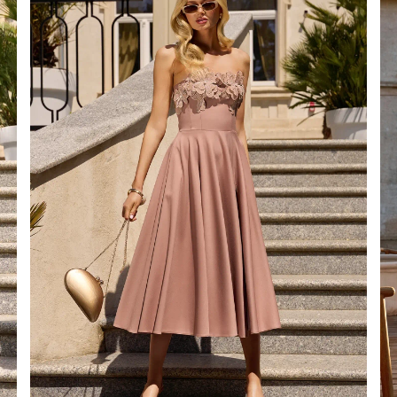
É
MÉTRIQUE
O
OTÉ
ES / BRETELLES
CATÉGORIES
PLUS
POPULAIRES
 DES MANCHES
DÉCOUVREZ LES
POUR LE MARIAGE
GUES
NOUVEAUTÉS
NOUVEAUTÉS
 DES MANCHES
RTES
LES BRETELLES
 BRETELLES