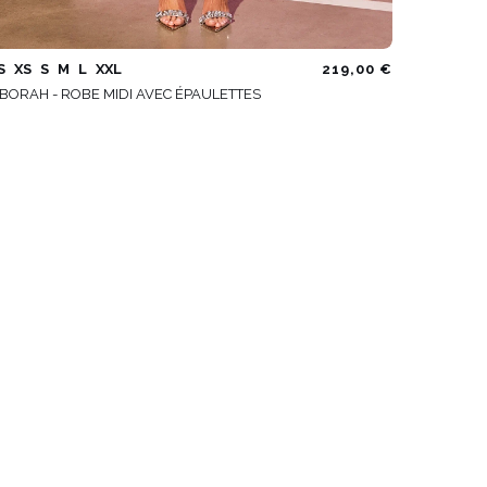
S
XS
S
M
L
XXL
219,00 €
BORAH - ROBE MIDI AVEC ÉPAULETTES