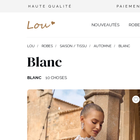
HAUTE QUALITÉ
PAIEMEN
NOUVEAUTÉS
ROBE
LOU
ROBES
SAISON / TISSU
AUTOMNE
BLANC
OPPORTUNITÉ
ENSEMBLES
TYPE 
Blanc
FÊTE DE MARIAGE
BRANCHES
OFFI
COMBINAISONS
MARIAGE
CEINTURES
ÉLÉ
BLANC
10 CHOSES
T-SHIRTS
BAPTÊME
BIJOUX
SOIR
TOUS LES JOURS
ELASTIQUES POUR LES CHEV
CÉLÉ
SURVÊTEMENTS
NOËL
CHAPEAUX D'HIVER
CARN
COSTUMES
NOUVELLE ANNÉE
CASU
SAINT VALENTIN
COCK
VESTES
BAL DE PROMO
DENT
JUPES
COMMUNION
APPA