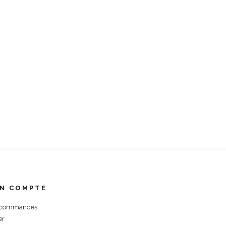
N COMPTE
 commandes
er