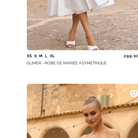
XS
S
M
L
XL
299,0
GLIMER - ROBE DE MARIÉE ASYMÉTRIQUE