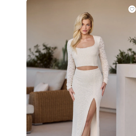
ÉVAS
ASYM
VOIR TOUS
VOIR TOUS
BOH
JEAN
TRIC
SAISON / TISSU
MANCH
ÉTÉ
AVEC
LON
PRINTEMPS
AVEC
AUTOMNE
COU
HIVER
SUR 
SANS