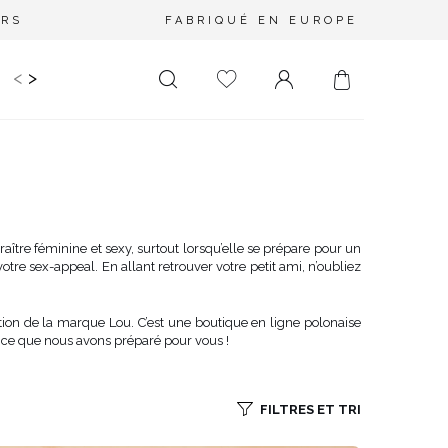
URS
FABRIQUÉ EN EUROPE
<
>
RIR
KIDS
MARIAGE
PLUS SIZE
SALE
LONGUEUR
DÉCOLLETÉ
MINI
PAS D'ENCOLURE
MIDI
DANS LE DOS
tre féminine et sexy, surtout lorsqu’elle se prépare pour un
re sex-appeal. En allant retrouver votre petit ami, n’oubliez
MAXI
CARRÉ
ENVELOPPE
ction de la marque Lou. C’est une boutique en ligne polonaise
DIAMANT
 ce que nous avons préparé pour vous !
ASYMÉTRIQUE
CARMEN
FILTRES ET TRI