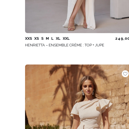
XXS
XS
S
M
L
XL
XXL
249,0
HENRIETTA – ENSEMBLE CRÈME : TOP + JUPE