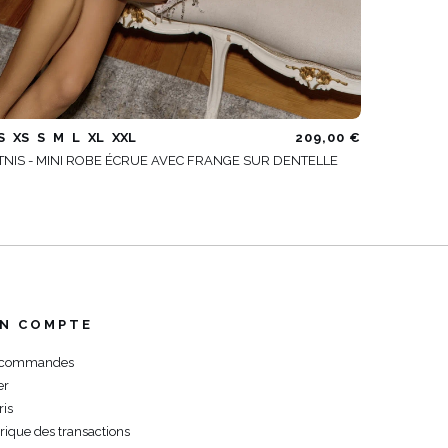
S
XS
S
M
L
XL
XXL
209,00 €
TNIS - MINI ROBE ÉCRUE AVEC FRANGE SUR DENTELLE
N COMPTE
 commandes
er
ris
orique des transactions