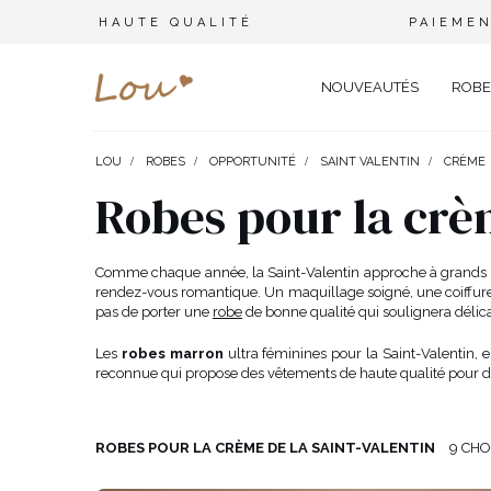
HAUTE QUALITÉ
PAIEMEN
NOUVEAUTÉS
ROBE
LOU
ROBES
OPPORTUNITÉ
SAINT VALENTIN
CRÈME
OPPORTUNITÉ
ENSEMBLES
TYPE 
Robes pour la crèm
FÊTE DE MARIAGE
BRANCHES
OFFI
COMBINAISONS
MARIAGE
CEINTURES
ÉLÉ
Comme chaque année, la Saint-Valentin approche à grands pas
T-SHIRTS
rendez-vous romantique. Un maquillage soigné, une coiffure é
BAPTÊME
BIJOUX
SOIR
pas de porter une
robe
de bonne qualité qui soulignera délic
TOUS LES JOURS
ELASTIQUES POUR LES CHEV
CÉLÉ
SURVÊTEMENTS
Les
robes marron
ultra féminines pour la Saint-Valentin, 
NOËL
CHAPEAUX D'HIVER
CARN
reconnue qui propose des vêtements de haute qualité pour d
COSTUMES
NOUVELLE ANNÉE
CASU
SAINT VALENTIN
COCK
VESTES
ROBES POUR LA CRÈME DE LA SAINT-VALENTIN
9 CH
BAL DE PROMO
DENT
JUPES
COMMUNION
APPA