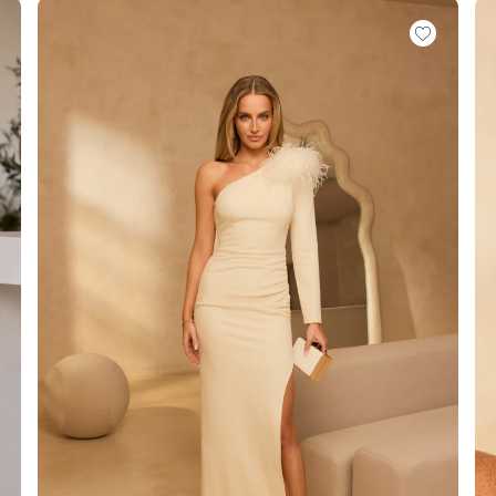
É
ÉTRIQUE
O
OTÉ
ES / BRETELLES
CATÉGORIES
PLUS
POPULAIRES
 DES MANCHES
DÉCOUVREZ LES
POUR LE MARIAGE
GUES
NOUVEAUTÉS
NOUVEAUTÉS
 DES MANCHES
RTES
LES BRETELLES
 BRETELLES