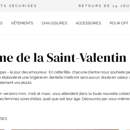
TS SÉCURISÉS
RETOURS DE 14 JO
S
VÊTEMENTS
CHAUSSURES
ACCESSOIRES
POUR OFF
DE
e de la Saint-Valentin
CIEL
GANT
 – le jour des amoureux. En cette fête, chacune d’entre nous souhaite paraî
laborée et une lingerie en dentelle mettront sans aucun doute en valeur vot
ÉE
atement vos atouts.
EUX
BRATION
en versions mini, midi et maxi, vous attendent dans la toute nouvelle colle
AVAL
es femmes sûres d’elles, quel que soit leur âge. Découvrez par vous-même
AL
TAIL
OSES
ELLE
RIÉ