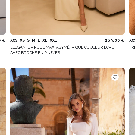
0 €
XXS
XS
S
M
L
XL
XXL
269,00 €
XX
ELEGANTE – ROBE MAXI ASYMÉTRIQUE COULEUR ÉCRU
TR
AVEC BROCHE EN PLUMES