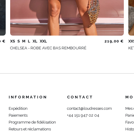
0 €
XS
S
M
L
XL
XXL
219,00 €
XX
CHELSEA - ROBE AVEC BAS REMBOURRÉ
KE
INFORMATION
CONTACT
MO
Expédition
contact@loudresses.com
Mes
Paiements
+44 151 947 02 04
Pani
Programme de fidélisation
Favo
Retours et réclamations
Hist