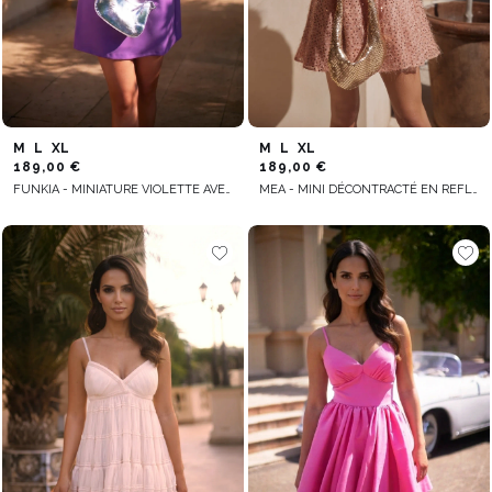
M
L
XL
M
L
XL
189,00 €
189,00 €
FUNKIA - MINIATURE VIOLETTE AVEC BRETELLES ARGENTÉES
MEA - MINI DÉCONTRACTÉ EN REFLETS PAILLETÉS