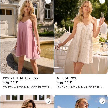
XXS
XS
S
M
L
XL
XXL
M
L
XL
XXL
229,00 €
249,00 €
TOLEDA – ROBE MINI AVEC BRETELLES EN PERLES
ISMENA LUXE – MINI-ROBE ÉCRU AVEC SEQUINS ET PLUMES