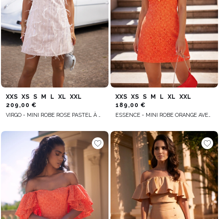
XXS
XS
S
M
L
XL
XXL
XXS
XS
S
M
L
XL
XXL
209,00 €
189,00 €
VIRGO - MINI ROBE ROSE PASTEL À BRETELLES RÉGLABLES, ENCOLURE RECTANGULAIRE, DOUBLE ÉPAISSEUR AVEC BRODERIE DE PAILLETTES ET PLUMES
ESSENCE - MINI ROBE ORANGE AVEC DÉCOLLETÉ EN CŒUR, ROSE AMOVIBLE ET BRETELLES RÉGLABLES