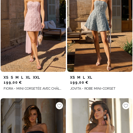
XS
S
M
L
XL
XXL
XS
M
L
XL
199,00 €
199,00 €
FIORA - MINI CORSETÉE AVEC CHÂLE DÉCORATIF
JOVITA - ROBE MINI-CORSET