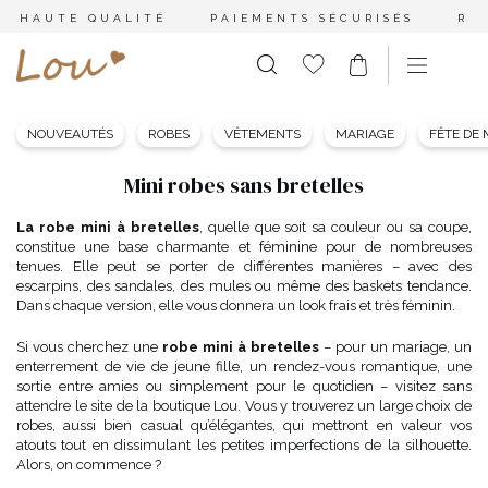
HAUTE QUALITÉ
PAIEMENTS SÉCURISÉS
RE
NOUVEAUTÉS
ROBES
VÊTEMENTS
MARIAGE
FÊTE DE
Mini robes sans bretelles
La robe mini à bretelles
, quelle que soit sa couleur ou sa coupe,
constitue une base charmante et féminine pour de nombreuses
tenues. Elle peut se porter de différentes manières – avec des
escarpins, des sandales, des mules ou même des baskets tendance.
Dans chaque version, elle vous donnera un look frais et très féminin.
Si vous cherchez une
robe mini à bretelles
– pour un mariage, un
enterrement de vie de jeune fille, un rendez-vous romantique, une
sortie entre amies ou simplement pour le quotidien – visitez sans
attendre le site de la boutique Lou. Vous y trouverez un large choix de
robes, aussi bien casual qu’élégantes, qui mettront en valeur vos
atouts tout en dissimulant les petites imperfections de la silhouette.
Alors, on commence ?