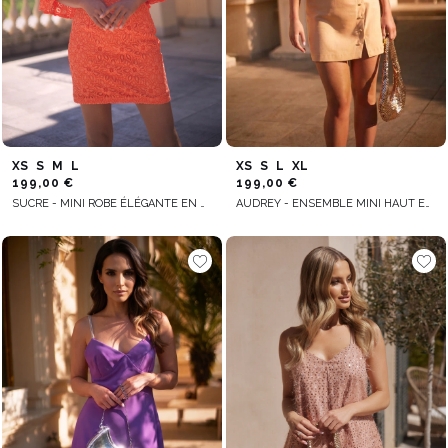
XS
S
M
L
XS
S
L
XL
199,00 €
199,00 €
SUCRE - MINI ROBE ÉLÉGANTE EN DENTELLE ORANGE VIF
AUDREY - ENSEMBLE MINI HAUT ET JUPE UNIQUE POUR TOUTES LES OCCASIONS