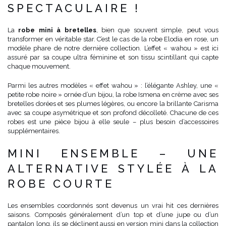
SPECTACULAIRE !
La
robe mini à bretelles
, bien que souvent simple, peut vous
transformer en véritable star. C’est le cas de la robe Elodia en rose, un
modèle phare de notre dernière collection. L’effet « wahou » est ici
assuré par sa coupe ultra féminine et son tissu scintillant qui capte
chaque mouvement.
Parmi les autres modèles « effet wahou » : l’élégante Ashley, une «
petite robe noire » ornée d’un bijou, la robe Ismena en crème avec ses
bretelles dorées et ses plumes légères, ou encore la brillante Carisma
avec sa coupe asymétrique et son profond décolleté. Chacune de ces
robes est une pièce bijou à elle seule – plus besoin d’accessoires
supplémentaires.
MINI ENSEMBLE – UNE
ALTERNATIVE STYLÉE À LA
ROBE COURTE
Les ensembles coordonnés sont devenus un vrai hit ces dernières
saisons. Composés généralement d’un top et d’une jupe ou d’un
pantalon long, ils se déclinent aussi en version mini dans la collection