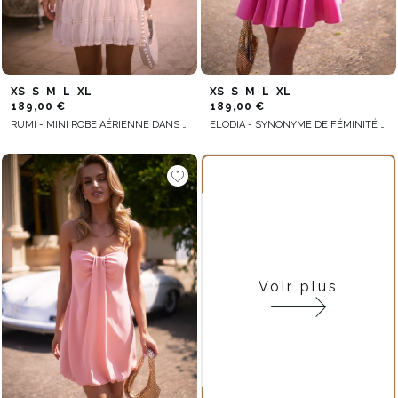
XS
S
M
L
XL
XS
S
M
L
XL
189,00 €
189,00 €
RUMI - MINI ROBE AÉRIENNE DANS LES TONS SABLE
ELODIA - SYNONYME DE FÉMINITÉ DANS UNE ROBE AUX REFLETS ROSES
Voir plus