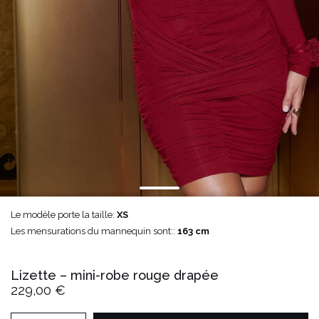
Le modèle porte la taille:
XS
Les mensurations du mannequin sont::
163 cm
Lizette – mini-robe rouge drapée
229,00 €