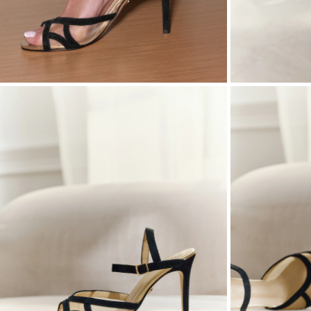
ASYMÉTRIQ
VOIR TOUS
VOIR TOUS
BOHO
JEAN
TRICOTÉ
SAISON / TISSU
MANCHES / BR
ÉTÉ
AVEC DES M
LONGUES
PRINTEMPS
AVEC DES M
AUTOMNE
COURTES
HIVER
SUR LES BR
SANS BRET