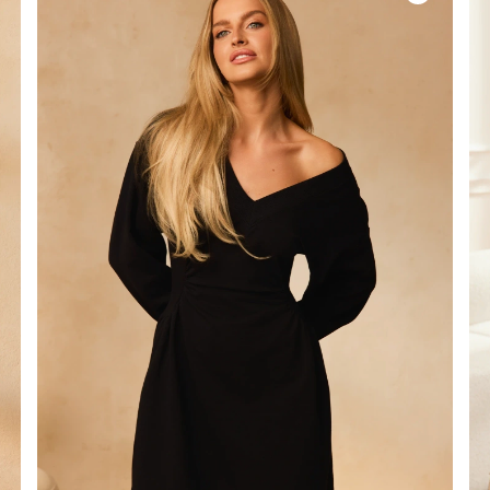
É
ÉTRIQUE
O
OTÉ
ES / BRETELLES
CATÉGORIES
PLUS
POPULAIRES
 DES MANCHES
DÉCOUVREZ LES
POUR LE MARIAGE
GUES
NOUVEAUTÉS
NOUVEAUTÉS
 DES MANCHES
RTES
LES BRETELLES
 BRETELLES