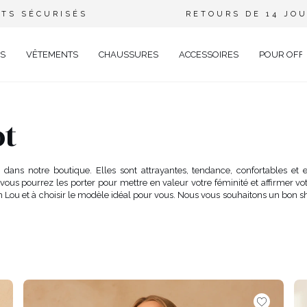
TS SÉCURISÉS
RETOURS DE 14 JO
S
VÊTEMENTS
CHAUSSURES
ACCESSOIRES
POUR OFF
DE
ot
CIEL
GANT
dans notre boutique. Elles sont attrayantes, tendance, confortables et
ous pourrez les porter pour mettre en valeur votre féminité et affirmer vot
ÉE
n Lou et à choisir le modèle idéal pour vous. Nous vous souhaitons un bo
EUX
BRATION
AVAL
AL
TAIL
ELLE
RIÉ