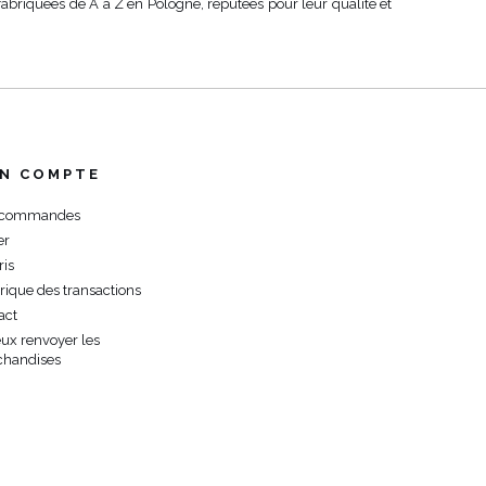
fabriquées de A à Z en Pologne, réputées pour leur qualité et
N COMPTE
 commandes
er
ris
orique des transactions
act
eux renvoyer les
handises