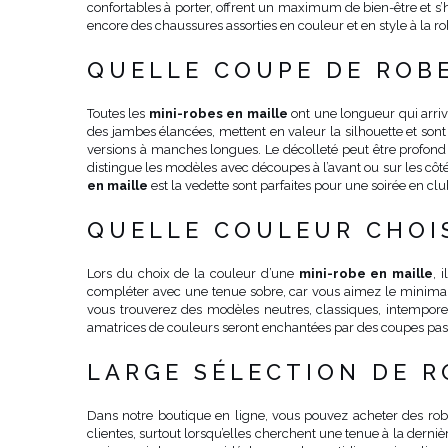
confortables à porter, offrent un maximum de bien-être et s’h
encore des chaussures assorties en couleur et en style à la ro
QUELLE COUPE DE ROBE
Toutes les
mini-robes en maille
ont une longueur qui arrive
des jambes élancées, mettent en valeur la silhouette et son
versions à manches longues. Le décolleté peut être profond 
distingue les modèles avec découpes à l’avant ou sur les côtés
en maille
est la vedette sont parfaites pour une soirée en club
QUELLE COULEUR CHOIS
Lors du choix de la couleur d’une
mini-robe en maille
, 
compléter avec une tenue sobre, car vous aimez le minimalis
vous trouverez des modèles neutres, classiques, intemporel
amatrices de couleurs seront enchantées par des coupes paste
LARGE SÉLECTION DE 
Dans notre boutique en ligne, vous pouvez acheter des robe
clientes, surtout lorsqu’elles cherchent une tenue à la derni