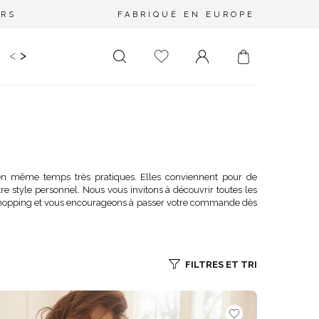
URS
FABRIQUÉ EN EUROPE
<
>
RIR
KIDS
MARIAGE
PLUS SIZE
SALE
LONGUEUR
DÉCOLLETÉ
MINI
PAS D'ENCOLURE
MIDI
DANS LE DOS
 en même temps très pratiques. Elles conviennent pour de
re style personnel. Nous vous invitons à découvrir toutes les
MAXI
CARRÉ
n shopping et vous encourageons à passer votre commande dès
ENVELOPPE
DIAMANT
ASYMÉTRIQUE
FILTRES ET TRI
CARMEN