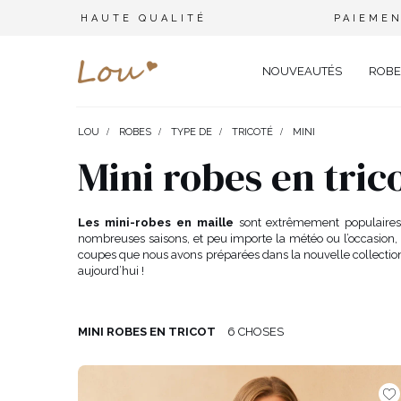
HAUTE QUALITÉ
PAIEMEN
NOUVEAUTÉS
ROBE
LOU
ROBES
TYPE DE
TRICOTÉ
MINI
OPPORTUNITÉ
ENSEMBLES
TYPE 
Mini robes en tric
FÊTE DE MARIAGE
BRANCHES
OFFI
COMBINAISONS
MARIAGE
CEINTURES
ÉLÉ
Les mini-robes en maille
sont extrêmement populaires 
T-SHIRTS
nombreuses saisons, et peu importe la météo ou l’occasion, v
BAPTÊME
BIJOUX
SOIR
coupes que nous avons préparées dans la nouvelle collectio
TOUS LES JOURS
ELASTIQUES POUR LES CHEV
CÉLÉ
SURVÊTEMENTS
aujourd’hui !
NOËL
CHAPEAUX D'HIVER
CARN
COSTUMES
NOUVELLE ANNÉE
CASU
MINI ROBES EN TRICOT
6 CHOSES
SAINT VALENTIN
COCK
VESTES
BAL DE PROMO
DENT
JUPES
COMMUNION
APPA