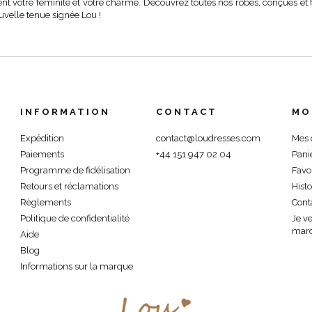
ent votre féminité et votre charme. Découvrez toutes nos robes, conçues et 
velle tenue signée Lou !
INFORMATION
CONTACT
MO
Expédition
contact@loudresses.com
Mes
Paiements
+44 151 947 02 04
Pani
Programme de fidélisation
Favo
Retours et réclamations
Hist
Règlements
Cont
Politique de confidentialité
Je v
marc
Aide
Blog
Informations sur la marque