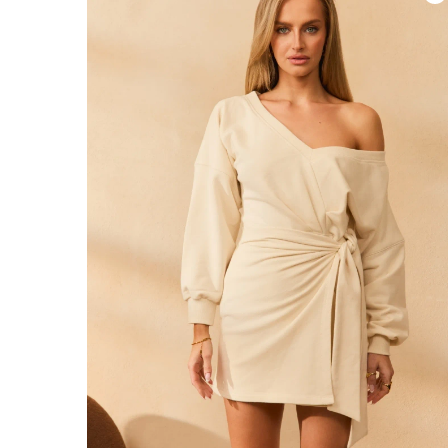
ÉVAS
ASYM
VOIR TOUS
VOIR TOUS
BOH
JEAN
TRIC
SAISON / TISSU
MANCH
ÉTÉ
AVEC
LON
PRINTEMPS
AVEC
AUTOMNE
COU
HIVER
SUR 
SANS