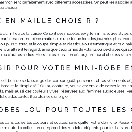
armonisent parfaitement avec différents accessoires. On peut les associer à 
be choisie.
 EN MAILLE CHOISIR ?
 au milieu de la cuisse. Ce sont des modèles sexy, féminins et très stylés,
t parfaites comme pièce maîtresse d’une tenue lors des journées plus chau
ou plus discret, et la coupe simple et classique ou asymétrique et original
, qui attirent le regard, ainsi que ceux ornés de volants ou de drapés qui so
 ou d’autres sorties. Alors, faites sensation dès aujourd’hui et choisissez le 
IR POUR VOTRE MINI-ROBE E
il est bon de se laisser guider par son goût personnel et les vêtements d
me et la simplicité ? Ou au contraire, vous avez envie de casser la routi
s, mais aussi des couleurs vives, réservées aux femmes audacieuses. Parmi
l ou des teintes fluo pleines d’énergie.
ROBES LOU POUR TOUTES LES
s dans toutes les couleurs et coupes, sans quitter votre domicile. Passe
ère minute. La collection comprend des modèles élégants pour les bals presti