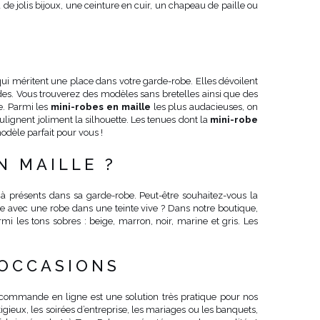
de jolis bijoux, une ceinture en cuir, un chapeau de paille ou
 qui méritent une place dans votre garde-robe. Elles dévoilent
des. Vous trouverez des modèles sans bretelles ainsi que des
e. Parmi les
mini-robes en maille
les plus audacieuses, on
ulignent joliment la silhouette. Les tenues dont la
mini-robe
modèle parfait pour vous !
N MAILLE ?
éjà présents dans sa garde-robe. Peut-être souhaitez-vous la
ne avec une robe dans une teinte vive ? Dans notre boutique,
 les tons sobres : beige, marron, noir, marine et gris. Les
 OCCASIONS
r commande en ligne est une solution très pratique pour nos
gieux, les soirées d’entreprise, les mariages ou les banquets,