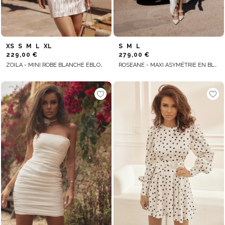
XS
S
M
L
XL
S
M
L
229,00 €
279,00 €
ZOILA - MINI ROBE BLANCHE ÉBLOUISSANTE AVEC PAILLETTES DORÉES
ROSEANE - MAXI ASYMÉTRIE EN BLANC CASSÉ