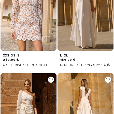
occasions, nous n'avons donc aucun doute que vous trouverez chez
nous un produit qui émerveille et capte tous les regards.
XXS
XS
S
L
XL
269,00 €
389,00 €
CRISTI - MINI ROBE EN DENTELLE
NEMESIA - ROBE LONGUE AVEC CHÂLE AMOVIBLE