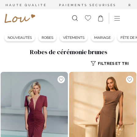
HAUTE QUALITÉ
PAIEMENTS SÉCURISÉS
RE
NOUVEAUTÉS
ROBES
VÊTEMENTS
MARIAGE
FÊTE DE
Robes de cérémonie brunes
FILTRES ET TRI