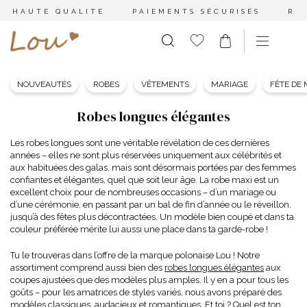
HAUTE QUALITÉ
PAIEMENTS SÉCURISÉS
RE
NOUVEAUTÉS
ROBES
VÊTEMENTS
MARIAGE
FÊTE DE
Robes longues élégantes
Les robes longues sont une véritable révélation de ces dernières
années – elles ne sont plus réservées uniquement aux célébrités et
aux habituées des galas, mais sont désormais portées par des femmes
confiantes et élégantes, quel que soit leur âge. La robe maxi est un
excellent choix pour de nombreuses occasions – d’un mariage ou
d’une cérémonie, en passant par un bal de fin d’année ou le réveillon,
jusqu’à des fêtes plus décontractées. Un modèle bien coupé et dans ta
couleur préférée mérite lui aussi une place dans ta garde-robe !
Tu le trouveras dans l’offre de la marque polonaise Lou ! Notre
assortiment comprend aussi bien des
robes longues élégantes
aux
coupes ajustées que des modèles plus amples. Il y en a pour tous les
goûts – pour les amatrices de styles variés, nous avons préparé des
modèles classiques, audacieux et romantiques. Et toi ? Quel est ton