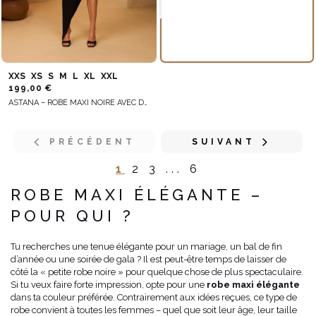
XXS
XS
S
M
L
XL
XXL
199,00 €
ASTANA – ROBE MAXI NOIRE AVEC DÉCOUPE DANS LE DOS
PRÉCÉDENT
SUIVANT
1
2
3
...
6
ROBE MAXI ÉLÉGANTE –
POUR QUI ?
Tu recherches une tenue élégante pour un mariage, un bal de fin
d’année ou une soirée de gala ? Il est peut-être temps de laisser de
côté la « petite robe noire » pour quelque chose de plus spectaculaire.
Si tu veux faire forte impression, opte pour une
robe maxi élégante
dans ta couleur préférée. Contrairement aux idées reçues, ce type de
robe convient à toutes les femmes – quel que soit leur âge, leur taille