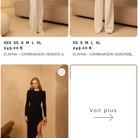
XXS
XS
S
M
L
XL
XS
S
M
L
XL
249,00 €
249,00 €
ELAYNA – COMBINAISON VERSION GRANDE TAILLE
ELAYNA – COMBINAISON DISPONIBLE EN DEUX VARIANTES SELON LA TAILLE
Voir plus