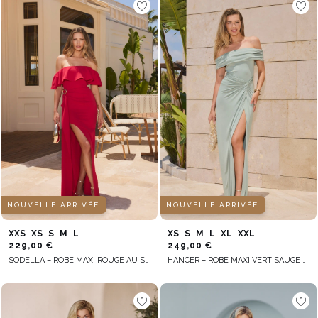
NOUVELLE ARRIVÉE
NOUVELLE ARRIVÉE
XXS
XS
S
M
L
XS
S
M
L
XL
XXL
229,00 €
249,00 €
SODELLA – ROBE MAXI ROUGE AU STYLE ESPAGNOL
HANCER – ROBE MAXI VERT SAUGE AVEC DÉTAIL TRESSÉ DÉCORATIF