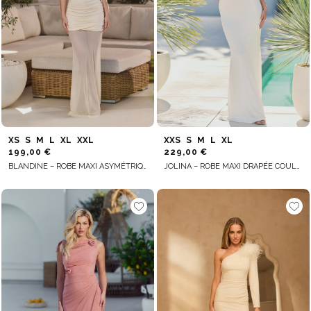
XS
S
M
L
XL
XXL
XXS
S
M
L
XL
199,00 €
229,00 €
BLANDINE – ROBE MAXI ASYMÉTRIQUE JAUNE
JOLINA – ROBE MAXI DRAPÉE COULEUR ÉCRU