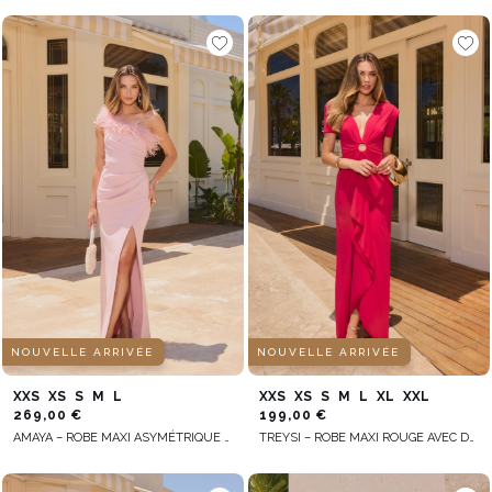
NOUVELLE ARRIVÉE
NOUVELLE ARRIVÉE
XXS
XS
S
M
L
XXS
XS
S
M
L
XL
XXL
269,00 €
199,00 €
AMAYA – ROBE MAXI ASYMÉTRIQUE ROSE POUDRÉ
TREYSI – ROBE MAXI ROUGE AVEC DRAPÉS