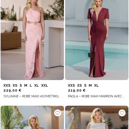
XXS
XS
S
M
L
XL
XXL
XXS
XS
S
M
XL
229,00 €
219,00 €
SYLVIANE – ROBE MAXI ASYMÉTRIQUE EN TEINTE SAUMON
PAOLA – ROBE MAXI MARRON AVEC ÉLÉMENTS DRAPÉS