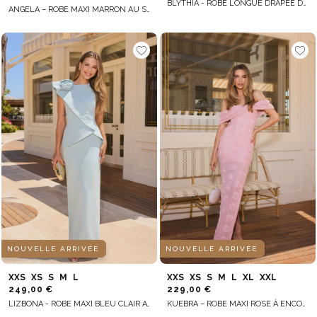
BLYTHIA - ROBE LONGUE DRAPÉE DANS UNE TEINTE VERT POIS
ANGELA – ROBE MAXI MARRON AU STYLE ESPAGNOL
NOUVELLE ARRIVÉE
NOUVELLE ARRIVÉE
XXS
XS
S
M
L
XXS
XS
S
M
L
XL
XXL
249,00 €
229,00 €
LIZBONA - ROBE MAXI BLEU CLAIR AVEC BASQUE ET FLEUR FAÇONNÉE À LA MAIN
KUEBRA – ROBE MAXI ROSE À ENCOLURE ESPAGNOLE