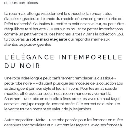
ou leurs complexes.
La robe maxi allonge visuellement la silhouette, la rendant plus
élancée et gracieuse. Le choix du modèle dépend en grande partie de
l’effet recherché. Souhaites-tu mettre ta poitrine en valeur, ou peut-être
rééquilibrer ta silhouette ? Tu veux dissimuler de petites imperfections
comme un petit ventre ou des hanches larges ? Dans la collection Lou,
tu trouveras
la robe maxi élégante
qui répondra même aux
attentes les plus exigeantes !
L’ÉLÉGANCE INTEMPORELLE
DU NOIR
Une robe noire longue peut parfaitement remplacer la classique «
petite robe noire » – d’autant plus que les modèles de la collection Lou
se distinguent par leur style et leurs finitions. Pour les amatrices de
modèles éthérés et sensuels, nous recommandons vivement la
Sharmen – une robe en dentelle à fines bretelles, avec un haut façon
corset et une jupe magnifiquement ornée. Elle permet de dissimuler
le ventre tout en mettant en valeur de jolies jambes.
Autre proposition : Moira – une robe pensée pour les femmes en quête
de tenues spectaculaires et qui attirent les regards. Avec ses fronces à