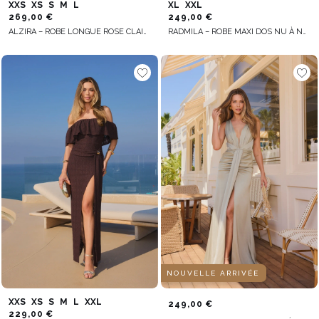
XXS
XS
S
M
L
XL
XXL
269,00 €
249,00 €
ALZIRA – ROBE LONGUE ROSE CLAIR AVEC CHÂLE DÉCORATIF
RADMILA – ROBE MAXI DOS NU À NOUER EN VERT BOUTEILLE
NOUVELLE ARRIVÉE
XXS
XS
S
M
L
XXL
249,00 €
229,00 €