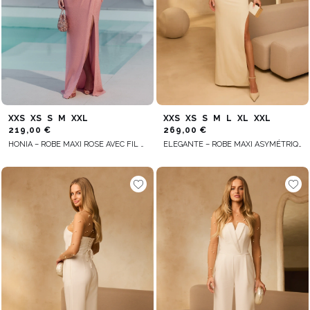
XXS
XS
S
M
XXL
XXS
XS
S
M
L
XL
XXL
219,00 €
269,00 €
HONIA – ROBE MAXI ROSE AVEC FIL DORÉ ET FLEURS
ELEGANTE – ROBE MAXI ASYMÉTRIQUE COULEUR ÉCRU AVEC BROCHE EN PLUMES