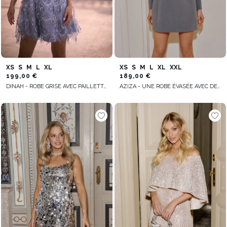
XS
S
M
L
XL
XS
S
M
L
XL
XXL
199,00 €
189,00 €
DINAH - ROBE GRISE AVEC PAILLETTES SUSPENDUES
AZIZA - UNE ROBE ÉVASÉE AVEC DES DÉCOUPES À LA TAILLE