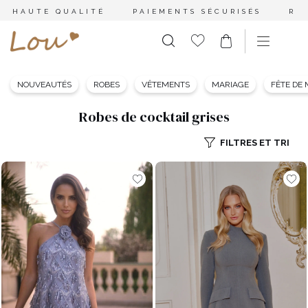
HAUTE QUALITÉ
PAIEMENTS SÉCURISÉS
RE
NOUVEAUTÉS
ROBES
VÊTEMENTS
MARIAGE
FÊTE DE
Robes de cocktail grises
FILTRES ET TRI