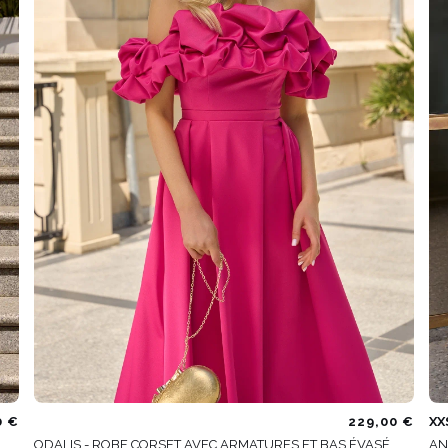
É
ÉTRIQUE
ES / BRETELLES
CATÉGORIES
PLUS
POPULAIRES
 DES MANCHES
DÉCOUVREZ LES
POUR LE MARIAGE
GUES
NOUVEAUTÉS
NOUVEAUTÉS
 DES MANCHES
RTES
LES BRETELLES
 BRETELLES
0 €
229,00 €
XX
ODALIS - ROBE CORSET AVEC ARMATURES ET BAS ÉVASÉ
AN