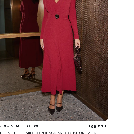
VOIR TOUS
S
XS
S
M
L
XL
XXL
199,00 €
ICETA – ROBE MIDI BORDEAUX AVEC CEINTURE À LA