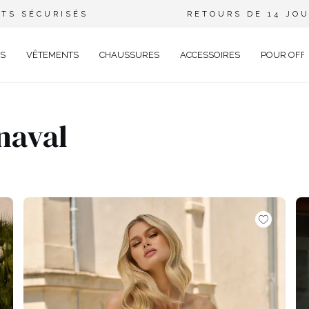
TS SÉCURISÉS
RETOURS DE 14 JO
S
VÊTEMENTS
CHAUSSURES
ACCESSOIRES
POUR OFF
DE
naval
CIEL
BOHO
GANT
JEAN
ÉE
TRICOTÉ
EUX
BRATION
AVAL
AL
TAIL
ELLE
RIÉ