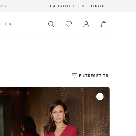
URS
FABRIQUÉ EN EUROPE
<
>
RIR
KIDS
MARIAGE
PLUS SIZE
SALE
LONGUEUR
DÉCOLLETÉ
MINI
PAS D'ENCOLURE
MIDI
DANS LE DOS
FILTRES ET TRI
MAXI
CARRÉ
ENVELOPPE
DIAMANT
ASYMÉTRIQUE
CARMEN