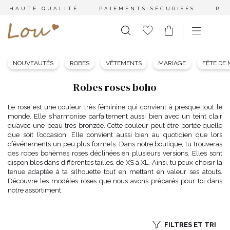
HAUTE QUALITÉ
PAIEMENTS SÉCURISÉS
RE
NOUVEAUTÉS
ROBES
VÊTEMENTS
MARIAGE
FÊTE DE
Robes roses boho
Le rose est une couleur très féminine qui convient à presque tout le
monde. Elle s’harmonise parfaitement aussi bien avec un teint clair
qu’avec une peau très bronzée. Cette couleur peut être portée quelle
que soit l’occasion. Elle convient aussi bien au quotidien que lors
d’événements un peu plus formels. Dans notre boutique, tu trouveras
des robes bohèmes roses déclinées en plusieurs versions. Elles sont
disponibles dans différentes tailles, de XS à XL. Ainsi, tu peux choisir la
tenue adaptée à ta silhouette tout en mettant en valeur ses atouts.
Découvre les modèles roses que nous avons préparés pour toi dans
notre assortiment.
FILTRES ET TRI