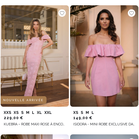
NOUVELLE ARRIVÉE
XXS
XS
S
M
L
XL
XXL
XS
S
M
L
229,00 €
149,00 €
KUEBRA – ROBE MAXI ROSE À ENCOLURE ESPAGNOLE
ISIDORA - MINI ROBE EXCLUSIVE DANS UNE NUANCE DE ROSE POUDRÉ