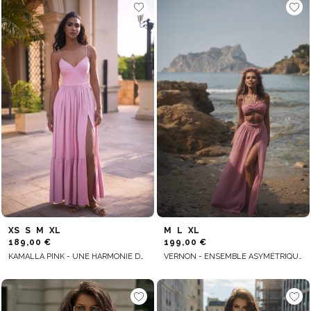
XS
S
M
XL
M
L
XL
189,00 €
199,00 €
KAMALLA PINK - UNE HARMONIE DE ROSE DANS UNE ROBE LONGUE
VERNON - ENSEMBLE ASYMÉTRIQUE, ROSE SALE