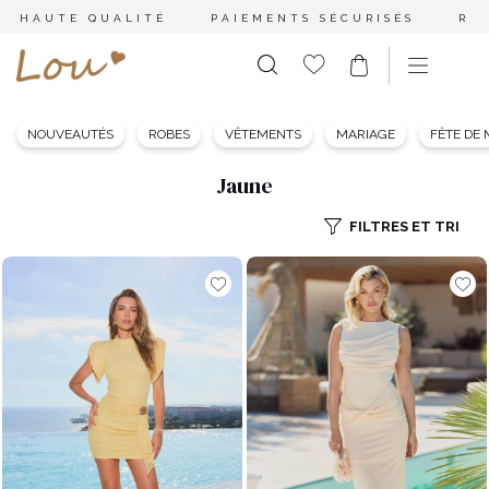
HAUTE QUALITÉ
PAIEMENTS SÉCURISÉS
RE
NOUVEAUTÉS
ROBES
VÊTEMENTS
MARIAGE
FÊTE DE
Jaune
FILTRES ET TRI