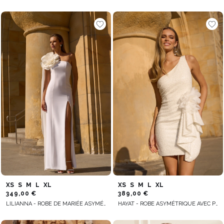
XS
S
M
L
XL
XS
S
M
L
XL
349,00 €
389,00 €
LILIANNA - ROBE DE MARIÉE ASYMÉTRIQUE AVEC FLEUR EMBELLIE
HAYAT - ROBE ASYMÉTRIQUE AVEC PERLES ET JABOT AMOVIBLE