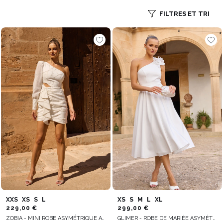
FILTRES ET TRI
XXS
XS
S
L
XS
S
M
L
XL
229,00 €
299,00 €
ZOBIA - MINI ROBE ASYMÉTRIQUE AVEC DRAPÉS
GLIMER - ROBE DE MARIÉE ASYMÉTRIQUE