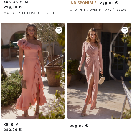
XXS
XS
S
M
L
INDISPONIBLE
299,00 €
219,00 €
MEREDITH - ROBE DE MARIÉE CORSETÉE AVEC PLUMES
MATEA - ROBE LONGUE CORSETÉE AVEC ARMATURES
XS
S
M
209,00 €
219,00 €