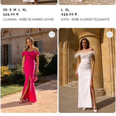
XS
S
M
L
XL
L
XL
349,00 €
299,00 €
LILIANNA - ROBE DE MARIÉE ASYMÉTRIQUE AVEC FLEUR EMBELLIE
EVITA - ROBE À CORSET ÉLÉGANTE