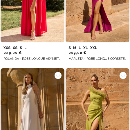
XXS
XS
S
L
S
M
L
XL
XXL
229,00 €
219,00 €
ROLANDA - ROBE LONGUE ASYMÉTRIQUE AVEC MANCHES AMOVIBLES ET FLEUR
MARLETA - ROBE LONGUE CORSETÉE ET DRAPÉE D'ARMATURES