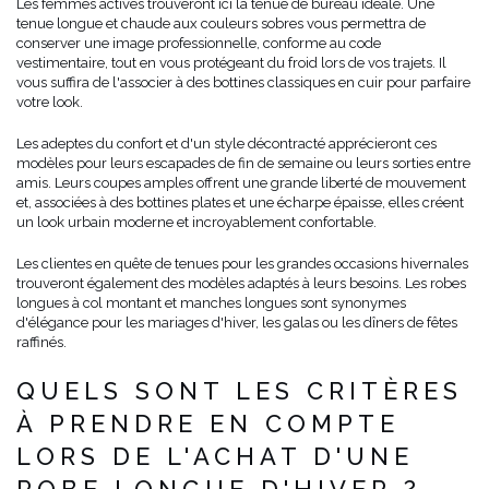
Les femmes actives trouveront ici la tenue de bureau idéale. Une
tenue longue et chaude aux couleurs sobres vous permettra de
conserver une image professionnelle, conforme au code
vestimentaire, tout en vous protégeant du froid lors de vos trajets. Il
vous suffira de l'associer à des bottines classiques en cuir pour parfaire
votre look.
Les adeptes du confort et d'un style décontracté apprécieront ces
modèles pour leurs escapades de fin de semaine ou leurs sorties entre
amis. Leurs coupes amples offrent une grande liberté de mouvement
et, associées à des bottines plates et une écharpe épaisse, elles créent
un look urbain moderne et incroyablement confortable.
Les clientes en quête de tenues pour les grandes occasions hivernales
trouveront également des modèles adaptés à leurs besoins. Les robes
longues à col montant et manches longues sont synonymes
d'élégance pour les mariages d'hiver, les galas ou les dîners de fêtes
raffinés.
QUELS SONT LES CRITÈRES
À PRENDRE EN COMPTE
LORS DE L'ACHAT D'UNE
ROBE LONGUE D'HIVER ?