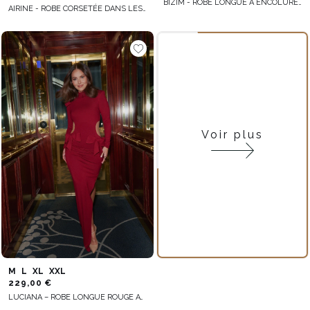
BIZIM - ROBE LONGUE À ENCOLURE ASYMÉTRIQUE, DRAPÉE ET ÉLÉGAMMENT ÉVASÉE
AIRINE - ROBE CORSETÉE DANS LES TONS DE PÊCHE AVEC ENCOLURE ASYMÉTRIQUE ET VOLANTS
Voir plus
M
L
XL
XXL
229,00 €
LUCIANA – ROBE LONGUE ROUGE AVEC NŒUDS DÉCORATIFS