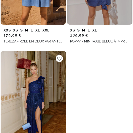
XXS
XS
S
M
L
XL
XXL
XS
S
M
L
XL
179,00 €
189,00 €
TEREZA - ROBE EN DEUX VARIANTES SELON LA TAILLE
POPPY - MINI ROBE BLEUE À IMPRIMÉ FLORAL