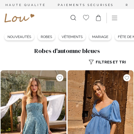
HAUTE QUALITÉ
PAIEMENTS SÉCURISÉS
RE
NOUVEAUTÉS
ROBES
VÊTEMENTS
MARIAGE
FÊTE DE
Robes d'automne bleues
FILTRES ET TRI