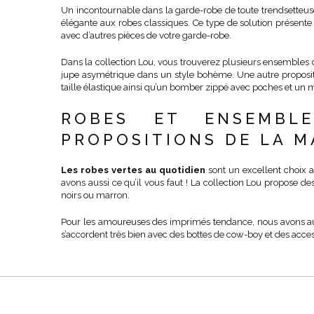
Un incontournable dans la garde-robe de toute trendsetteuse
élégante aux robes classiques. Ce type de solution présent
avec d’autres pièces de votre garde-robe.
Dans la collection Lou, vous trouverez plusieurs ensembles
jupe asymétrique dans un style bohème. Une autre propositio
taille élastique ainsi qu’un bomber zippé avec poches et un m
ROBES ET ENSEMBL
PROPOSITIONS DE LA M
Les robes vertes au quotidien
sont un excellent choix au
avons aussi ce qu’il vous faut ! La collection Lou propose d
noirs ou marron.
Pour les amoureuses des imprimés tendance, nous avons auss
s’accordent très bien avec des bottes de cow-boy et des ac