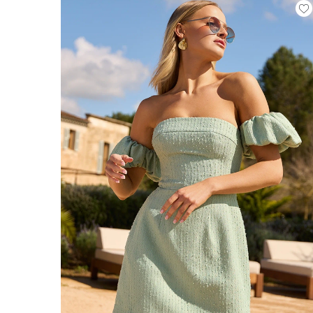
ÉVAS
ASYM
VOIR TOUS
VOIR TOUS
BOH
JEAN
TRIC
SAISON / TISSU
MANCH
ÉTÉ
AVEC
LON
PRINTEMPS
AVEC
AUTOMNE
COU
HIVER
SUR 
SANS