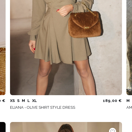
0 €
XS
S
M
L
XL
189,00 €
M
ELIANA - OLIVE SHIRT STYLE DRESS
AM