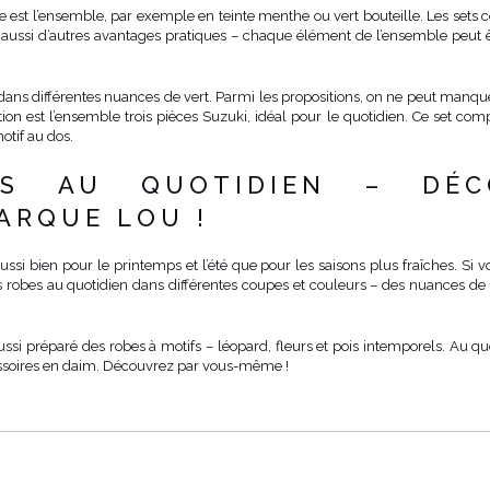
 est l’ensemble, par exemple en teinte menthe ou vert bouteille. Les sets c
e aussi d’autres avantages pratiques – chaque élément de l’ensemble peut ê
 dans différentes nuances de vert. Parmi les propositions, on ne peut manq
n est l’ensemble trois pièces Suzuki, idéal pour le quotidien. Ce set comp
otif au dos.
ES AU QUOTIDIEN – DÉC
ARQUE LOU !
ssi bien pour le printemps et l’été que pour les saisons plus fraîches. Si v
es robes au quotidien dans différentes coupes et couleurs – des nuances de
i préparé des robes à motifs – léopard, fleurs et pois intemporels. Au qu
cessoires en daim. Découvrez par vous-même !