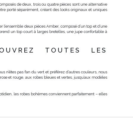
omposés de deux, trois ou quatre pièces sont une alternative
tre porté séparément, créant des looks originaux et uniques
uer l’ensemble deux pièces Amber, composé d’un top et d’une
rend un top court à larges bretelles, une jupe confortable à
OUVREZ TOUTES LES
ous n’êtes pas fan du vert et préférez d’autres couleurs, nous
 rose et rouge, aux robes bleues et vertes, jusqu’aux modèles
otidien, les robes bohèmes conviennent parfaitement – elles