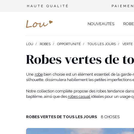
HAUTE QUALITÉ
PAIEMEN
NOUVEAUTÉS
ROBE
LOU
ROBES
OPPORTUNITÉ
TOUS LES JOURS
VERTE
OPPORTUNITÉ
ENSEMBLES
TYPE 
Robes vertes de to
FÊTE DE MARIAGE
BRANCHES
OFFI
COMBINAISONS
MARIAGE
CEINTURES
ÉLÉ
Une
robe
bien choisie est un élément essentiel de la garde-
T-SHIRTS
silhouette, dissimulera habilement les petites imperfections
BAPTÊME
BIJOUX
SOIR
TOUS LES JOURS
ELASTIQUES POUR LES CHEV
CÉLÉ
SURVÊTEMENTS
Notre collection complète propose des robes tendance dans u
baptême, ainsi que des
robes casual
idéales pour un usage qu
NOËL
CHAPEAUX D'HIVER
CARN
COSTUMES
NOUVELLE ANNÉE
CASU
SAINT VALENTIN
COCK
VESTES
ROBES VERTES DE TOUS LES JOURS
8 CHOSES
BAL DE PROMO
DENT
JUPES
COMMUNION
APPA