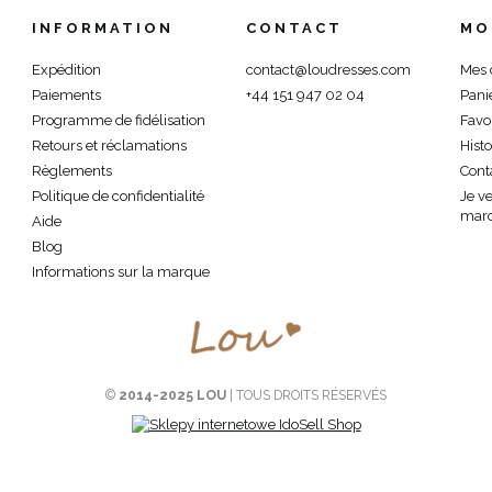
INFORMATION
CONTACT
MO
Expédition
contact@loudresses.com
Mes
Paiements
+44 151 947 02 04
Pani
Programme de fidélisation
Favo
Retours et réclamations
Hist
Règlements
Cont
Politique de confidentialité
Je v
marc
Aide
Blog
Informations sur la marque
©
2014-2025 LOU
| TOUS DROITS RÉSERVÉS