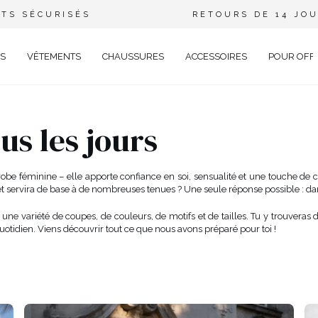
TS SÉCURISÉS
RETOURS DE 14 JO
S
VÊTEMENTS
CHAUSSURES
ACCESSOIRES
POUR OFF
DE
us les jours
CIEL
GANT
robe féminine – elle apporte confiance en soi, sensualité et une touche de 
 et servira de base à de nombreuses tenues ? Une seule réponse possible : da
ÉE
EUX
BRATION
ne variété de coupes, de couleurs, de motifs et de tailles. Tu y trouveras
otidien. Viens découvrir tout ce que nous avons préparé pour toi !
AVAL
AL
TAIL
ELLE
RIÉ