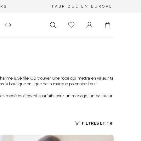
URS
FABRIQUÉ EN EUROPE
<
>
RIR
KIDS
MARIAGE
PLUS SIZE
SALE
LONGUEUR
DÉCOLLETÉ
MINI
PAS D'ENCOLURE
MIDI
DANS LE DOS
charme juvénile. Où trouver une robe qui mettra en valeur ta
ns la boutique en ligne de la marque polonaise Lou !
MAXI
CARRÉ
ENVELOPPE
 des modèles élégants parfaits pour un mariage, un bal ou un
DIAMANT
ASYMÉTRIQUE
CARMEN
FILTRES ET TRI