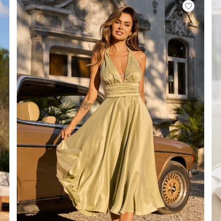
É
ÉTRIQUE
O
OTÉ
ES / BRETELLES
CATÉGORIES
PLUS
POPULAIRES
 DES MANCHES
DÉCOUVREZ LES
POUR LE MARIAGE
GUES
NOUVEAUTÉS
NOUVEAUTÉS
 DES MANCHES
RTES
LES BRETELLES
 BRETELLES