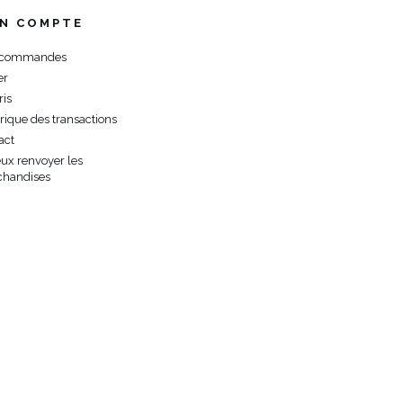
N COMPTE
 commandes
er
ris
orique des transactions
act
eux renvoyer les
handises