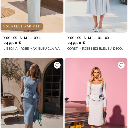
NOUVELLE ARRIVÉE
XXS
XS
S
M
L
XXL
XXS
XS
S
M
L
XL
XXL
249,00 €
249,00 €
LIZBONA - ROBE MAXI BLEU CLAIR AVEC BASQUE ET FLEUR FAÇONNÉE À LA MAIN
GORETI – ROBE MIDI BLEUE À DÉCOLLETÉ FESTONNÉ