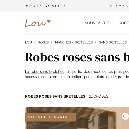
HAUTE QUALITÉ
PAIEMEN
NOUVEAUTÉS
ROBE
LOU
ROBES
MANCHES / BRETELLES
SANS BRETELLES
OPPORTUNITÉ
ENSEMBLES
TYPE 
Robes roses sans b
FÊTE DE MARIAGE
BRANCHES
OFFI
COMBINAISONS
MARIAGE
CEINTURES
ÉLÉ
La robe sans bretelles
fait partie des modèles les plus pop
T-SHIRTS
accessoiriser la tenue – un collier spectaculaire ou de grand
BAPTÊME
BIJOUX
SOIR
TOUS LES JOURS
ELASTIQUES POUR LES CHEV
CÉLÉ
SURVÊTEMENTS
NOËL
CHAPEAUX D'HIVER
CARN
ROBES ROSES SANS BRETELLES
21 CHOSES
COSTUMES
NOUVELLE ANNÉE
CASU
SAINT VALENTIN
COCK
VESTES
NOUVELLE ARRIVÉE
BAL DE PROMO
DENT
JUPES
COMMUNION
APPA