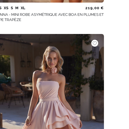
S
XS
S
M
XL
219,00 €
NNA - MINI ROBE ASYMÉTRIQUE AVEC BOA EN PLUMES ET
PE TRAPÈZE