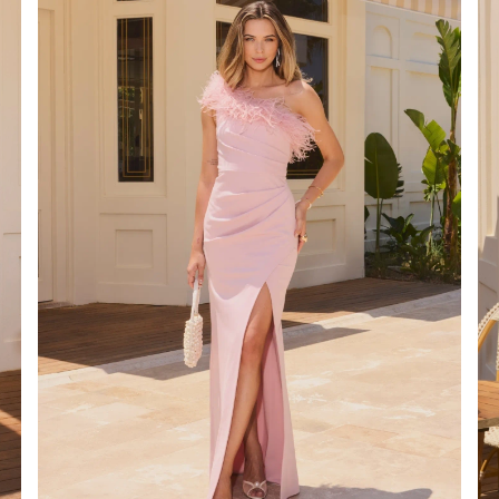
É
ÉTRIQUE
O
OTÉ
ES / BRETELLES
CATÉGORIES
PLUS
POPULAIRES
 DES MANCHES
DÉCOUVREZ LES
POUR LE MARIAGE
GUES
NOUVEAUTÉS
NOUVEAUTÉS
 DES MANCHES
RTES
LES BRETELLES
 BRETELLES