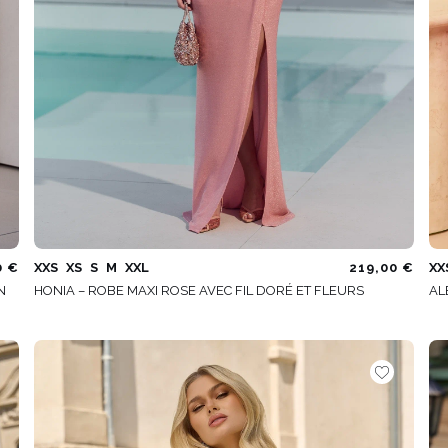
0 €
XXS
XS
S
M
XXL
219,00 €
XX
N
HONIA – ROBE MAXI ROSE AVEC FIL DORÉ ET FLEURS
AL