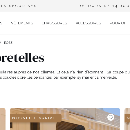
TS SÉCURISÉS
RETOURS DE 14 JO
S
VÊTEMENTS
CHAUSSURES
ACCESSOIRES
POUR OFF
ROSE
DE
retelles
CIEL
GANT
ulaires auprès de nos clientes. Et cela n’a rien d’étonnant ! Sa coupe qu
es boucles d’oreilles pendantes, par exemple, s’y marient à merveille.
ÉE
EUX
BRATION
AVAL
AL
TAIL
NOUVELLE ARRIVÉE
N
ELLE
RIÉ