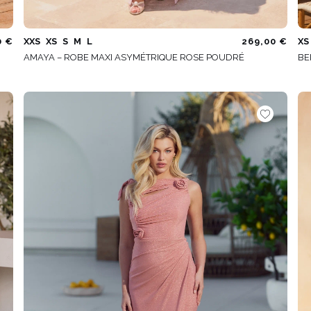
0 €
XXS
XS
S
M
L
269,00 €
XS
AMAYA – ROBE MAXI ASYMÉTRIQUE ROSE POUDRÉ
BE