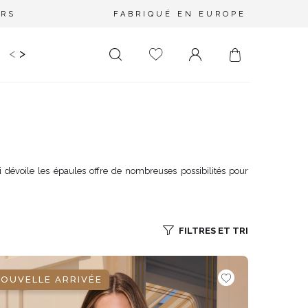
URS
FABRIQUÉ EN EUROPE
<
>
RIR
KIDS
MARIAGE
PLUS SIZE
SALE
LONGUEUR
DÉCOLLETÉ
MINI
PAS D'ENCOLURE
MIDI
DANS LE DOS
i dévoile les épaules offre de nombreuses possibilités pour
MAXI
CARRÉ
ENVELOPPE
DIAMANT
FILTRES ET TRI
ASYMÉTRIQUE
CARMEN
OUVELLE ARRIVÉE