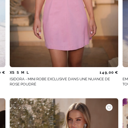
0 €
XS
S
M
L
149,00 €
ISIDORA - MINI ROBE EXCLUSIVE DANS UNE NUANCE DE
EM
ROSE POUDRÉ
TO