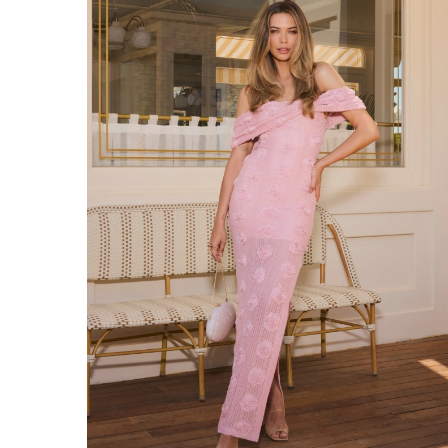
ÉVAS
ASYM
VOIR TOUS
VOIR TOUS
BOH
JEAN
TRIC
SAISON / TISSU
MANCH
ÉTÉ
AVEC
LON
PRINTEMPS
AVEC
AUTOMNE
COU
HIVER
SUR 
SANS