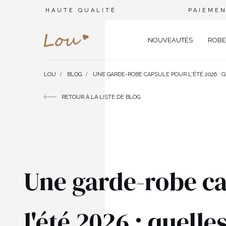
HAUTE QUALITÉ
PAIEMEN
NOUVEAUTÉS
ROBE
LOU
BLOG
UNE GARDE-ROBE CAPSULE POUR L'ÉTÉ 2026 : Q
OPPORTUNITÉ
ENSEMBLES
TYPE 
RETOUR À LA LISTE DE BLOG
FÊTE DE MARIAGE
BRANCHES
OFFI
COMBINAISONS
MARIAGE
CEINTURES
ÉLÉ
T-SHIRTS
BAPTÊME
BIJOUX
SOIR
TOUS LES JOURS
ELASTIQUES POUR LES CHEV
CÉLÉ
SURVÊTEMENTS
NOËL
CHAPEAUX D'HIVER
CARN
Une garde-robe c
COSTUMES
NOUVELLE ANNÉE
CASU
SAINT VALENTIN
COCK
VESTES
l'été 2026 : quelle
BAL DE PROMO
DENT
JUPES
COMMUNION
APPA