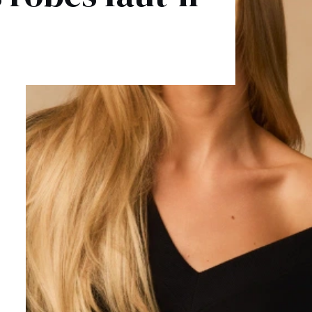
É
ÉTRIQUE
O
OTÉ
ES / BRETELLES
CATÉGORIES
PLUS
POPULAIRES
 DES MANCHES
DÉCOUVREZ LES
POUR LE MARIAGE
GUES
NOUVEAUTÉS
NOUVEAUTÉS
 DES MANCHES
RTES
LES BRETELLES
 BRETELLES