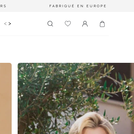
URS
FABRIQUÉ EN EUROPE
<
>
RIR
KIDS
MARIAGE
PLUS SIZE
SALE
LONGUEUR
DÉCOLLETÉ
MINI
PAS D'ENCOLURE
MIDI
DANS LE DOS
MAXI
CARRÉ
ENVELOPPE
DIAMANT
ASYMÉTRIQUE
CARMEN