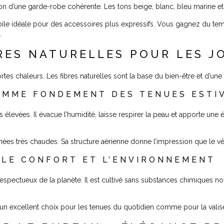
ion d’une garde-robe cohérente. Les tons beige, blanc, bleu marine et 
toile idéale pour des accessoires plus expressifs. Vous gagnez du te
.
ÈRES NATURELLES POUR LES 
rtes chaleurs. Les fibres naturelles sont la base du bien-être et d’un
COMME FONDEMENT DES TENUES ESTI
 élevées. Il évacue l’humidité, laisse respirer la peau et apporte une 
nées très chaudes. Sa structure aérienne donne l’impression que le vêt
 LE CONFORT ET L’ENVIRONNEMENT
espectueux de la planète. Il est cultivé sans substances chimiques n
C’est un excellent choix pour les tenues du quotidien comme pour la vali