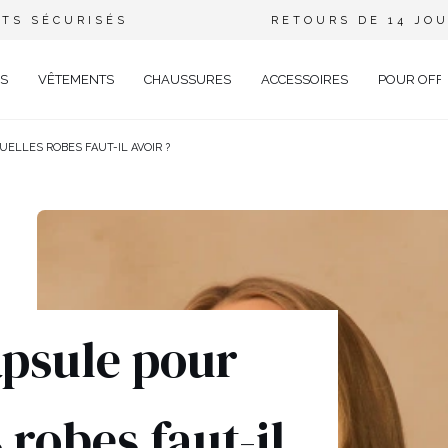
TS SÉCURISÉS
RETOURS DE 14 JO
S
VÊTEMENTS
CHAUSSURES
ACCESSOIRES
POUR OFF
UELLES ROBES FAUT-IL AVOIR ?
DE
CIEL
GANT
ÉE
EUX
BRATION
AVAL
apsule pour
AL
TAIL
s robes faut-il
ELLE
RIÉ