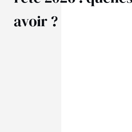
ÉVAS
avoir ?
ASYM
VOIR TOUS
VOIR TOUS
BOH
JEAN
TRIC
SAISON / TISSU
MANCH
ÉTÉ
AVEC
LON
PRINTEMPS
AVEC
AUTOMNE
COU
HIVER
SUR 
SANS