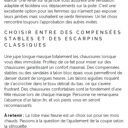
élancé. Une fente sur la jambe vous assurera une ventilation
adaptée et facilitera vos déplacements sur la piste. C'est une
excellente option pour les femmes qui n'aiment pas exposer
leurs jambes mais souhaitent se sentir féminines. Un tel choix
rencontre toujours l'approbation des autres invités.
CHOISIR ENTRE DES COMPENSÉES
STABLES ET DES ESCARPINS
CLASSIQUES
Une jupe longue masque totalement les chaussures lorsque
vous êtes immobile. Profitez de ce fait pour miser sur des
chaussures garantissant un confort maximal. Des compensées
stables ou des sandales à talon bloc épais vous permettront de
danser durant de longues heures. Les talons aiguilles risquent
de s'accrocher dans le tissu délicat du bas, ce qui s'avère
frustrant. Des chaussures confortables sont le fondement d'une
fête réussie lors de chaque mariage. Personne ne remarquera
l'absence d'un talon fin, et vos pieds vous en seront
reconnaissants.
À retenir :
La robe maxi fleurie est un choix sûr pour les mois
chauds. Passons à la question de l'ajustement de la coupe selon
la silhouette.