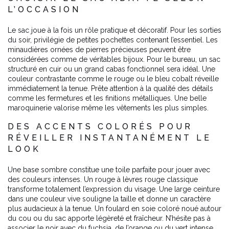
L’OCCASION
Le sac joue à la fois un rôle pratique et décoratif. Pour les sorties
du soir, privilégie de petites pochettes contenant l’essentiel. Les
minaudières ornées de pierres précieuses peuvent être
considérées comme de véritables bijoux. Pour le bureau, un sac
structuré en cuir ou un grand cabas fonctionnel sera idéal. Une
couleur contrastante comme le rouge ou le bleu cobalt réveille
immédiatement la tenue. Prête attention à la qualité des détails
comme les fermetures et les finitions métalliques. Une belle
maroquinerie valorise même les vêtements les plus simples.
DES ACCENTS COLORÉS POUR
RÉVEILLER INSTANTANÉMENT LE
LOOK
Une base sombre constitue une toile parfaite pour jouer avec
des couleurs intenses. Un rouge à lèvres rouge classique
transforme totalement l’expression du visage. Une large ceinture
dans une couleur vive souligne la taille et donne un caractère
plus audacieux à la tenue. Un foulard en soie coloré noué autour
du cou ou du sac apporte légèreté et fraîcheur. N’hésite pas à
associer le noir avec du fuchsia, de l’orange ou du vert intense.