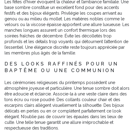
Les fêtes d’hiver évoquent la chaleur et l’ambiance familiale. Une
base sombre constitue un excellent fond pour des accents
festifs et des bijoux élégants. Privilégie les coupes arrivant au
genou ou au milieu du mollet. Les matières nobles comme le
velours ou la viscose épaisse apportent une allure luxueuse. Les
manches longues assurent un confort thermique lors des
soirées fraîches de décembre. Évite les décolletés trop
profonds et les détails trop voyants qui détournent l’attention de
l’essentiel. Une élégance discrète reste toujours appréciée par
les membres plus âgés de la famille.
DES LOOKS RAFFINÉS POUR UN
BAPTÊME OU UNE COMMUNION
Les cérémonies religieuses du printemps possèdent une
atmosphère joyeuse et particulière. Une tenue sombre doit alors
être adoucie et éclaircie. Associe-la à une veste claire dans des
tons écru ou rose poudré. Des collants couleur chair et des
escarpins clairs allègent visuellement la silhouette. Des bijoux
délicats en perles ou en or complètent parfaitement ce look
élégant. N’oublie pas de couvrir les épaules dans les lieux de
culte. Une telle tenue garantit une allure irréprochable et
respectueuse des traditions.