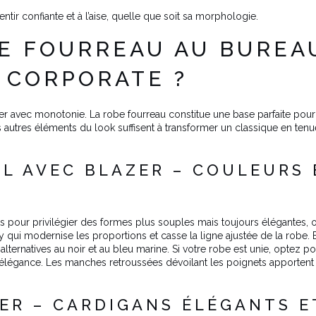
tir confiante et à l’aise, quelle que soit sa morphologie.
OBE FOURREAU AU BURE
 CORPORATE ?
r avec monotonie. La robe fourreau constitue une base parfaite pour 
utres éléments du look suffisent à transformer un classique en tenu
L AVEC BLAZER – COULEURS 
s pour privilégier des formes plus souples mais toujours élégantes, où
 qui modernise les proportions et casse la ligne ajustée de la robe.
 alternatives au noir et au bleu marine. Si votre robe est unie, optez 
l’élégance. Les manches retroussées dévoilant les poignets apporten
ER – CARDIGANS ÉLÉGANTS E