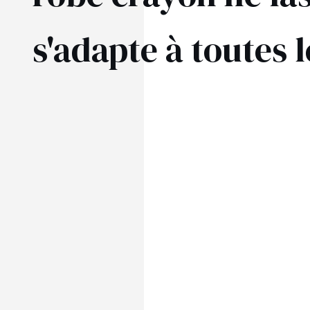
ÉVAS
s'adapte à toutes l
ASYM
VOIR TOUS
VOIR TOUS
BOH
JEAN
TRIC
SAISON / TISSU
MANCH
ÉTÉ
AVEC
LON
PRINTEMPS
AVEC
AUTOMNE
COU
HIVER
SUR 
SANS