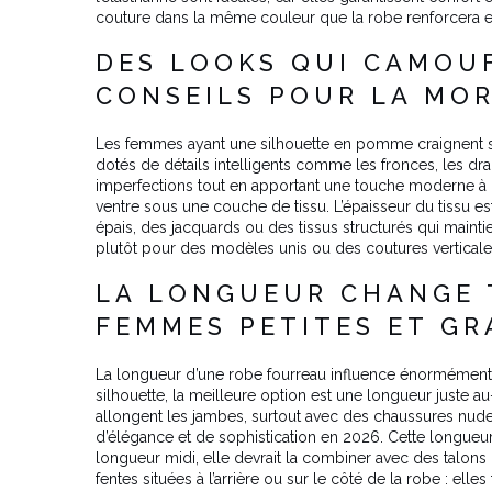
couture dans la même couleur que la robe renforcera en
DES LOOKS QUI CAMOUF
CONSEILS POUR LA MO
Les femmes ayant une silhouette en pomme craignent sou
dotés de détails intelligents comme les fronces, les d
imperfections tout en apportant une touche moderne à la t
ventre sous une couche de tissu. L’épaisseur du tissu est
épais, des jacquards ou des tissus structurés qui mainti
plutôt pour des modèles unis ou des coutures verticales
LA LONGUEUR CHANGE 
FEMMES PETITES ET G
La longueur d’une robe fourreau influence énormément l’
silhouette, la meilleure option est une longueur juste
allongent les jambes, surtout avec des chaussures nude
d’élégance et de sophistication en 2026. Cette longueur 
longueur midi, elle devrait la combiner avec des talons 
fentes situées à l’arrière ou sur le côté de la robe : el