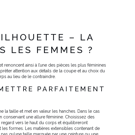
SILHOUETTE – LA
S LES FEMMES ?
renoncent ainsi à l’une des pièces les plus féminines
rêter attention aux détails de la coupe et au choix du
ps au lieu de le contraindre.
 METTRE PARFAITEMENT
e la taille et met en valeur les hanches. Dans le cas
en conservant une allure féminine. Choisissez des
 regard vers le haut du corps et équilibreront
nt les formes. Les matières extensibles contenant de
z pas qu’une taille marquée par une ceinture ou une