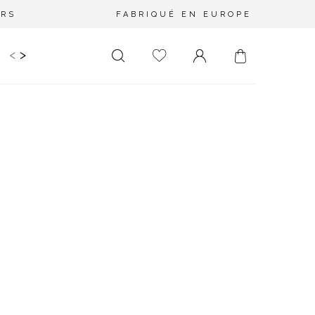
URS
FABRIQUÉ EN EUROPE
<
>
RIR
KIDS
MARIAGE
PLUS SIZE
SALE
LONGUEUR
DÉCOLLETÉ
MINI
PAS D'ENCOLURE
MIDI
DANS LE DOS
MAXI
CARRÉ
ENVELOPPE
DIAMANT
ASYMÉTRIQUE
CARMEN