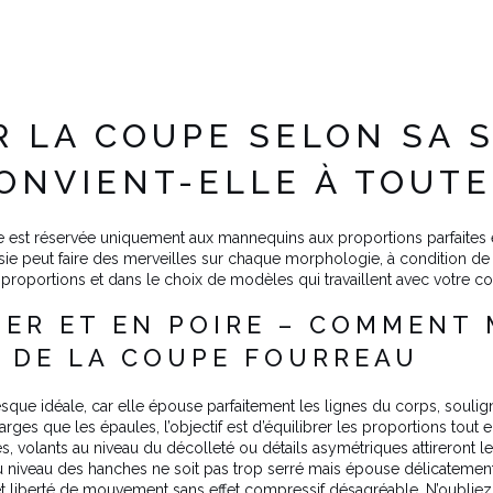
IR LA COUPE SELON SA 
ONVIENT-ELLE À TOUTE
st réservée uniquement aux mannequins aux proportions parfaites et 
ie peut faire des merveilles sur chaque morphologie, à condition de p
proportions et dans le choix de modèles qui travaillent avec votre cor
IER ET EN POIRE – COMMENT
S DE LA COUPE FOURREAU
sque idéale, car elle épouse parfaitement les lignes du corps, soulign
ges que les épaules, l’objectif est d’équilibrer les proportions tout 
, volants au niveau du décolleté ou détails asymétriques attireront le
u au niveau des hanches ne soit pas trop serré mais épouse délicateme
rt et liberté de mouvement sans effet compressif désagréable. N’oublie