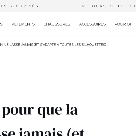
TS SÉCURISÉS
RETOURS DE 14 JO
S
VÊTEMENTS
CHAUSSURES
ACCESSOIRES
POUR OFF
N NE LASSE JAMAIS (ET S'ADAPTE À TOUTES LES SILHOUETTES)
DE
CIEL
GANT
ÉE
EUX
BRATION
AVAL
 pour que la
AL
TAIL
se jamais (et
ELLE
RIÉ