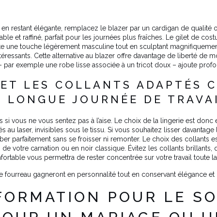
ut en restant élégante, remplacez le blazer par un cardigan de qualité
able et raffiné, parfait pour les journées plus fraîches. Le gilet de cos
te une touche légèrement masculine tout en sculptant magnifiquement
téressants. Cette alternative au blazer offre davantage de liberté de 
 par exemple une robe lisse associée à un tricot doux – ajoute profon
 ET LES COLLANTS ADAPTÉS 
 LONGUE JOURNÉE DE TRAVA
si vous ne vous sentez pas à l’aise. Le choix de la lingerie est donc
 laser, invisibles sous le tissu. Si vous souhaitez lisser davantage 
er parfaitement sans se froisser ni remonter. Le choix des collants est
votre carnation ou en noir classique. Évitez les collants brillants, qu
ortable vous permettra de rester concentrée sur votre travail toute l
e fourreau gagneront en personnalité tout en conservant élégance et
FORMATION POUR LE SO