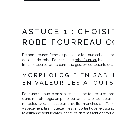
ASTUCE 1 : CHOIS
ROBE FOURREAU C
De nombreuses femmes pensent à tort que cette coupe e
de la garde-robe. Pourtant, une
robe fourreau
bien chois
tissu. Le secret réside dans une gestion consciente des 
MORPHOLOGIE EN SABL
EN VALEUR LES ATOUT
Pour une silhouette en sablier, la coupe fourreau est pre
d’une morphologie en poire, où les hanches sont plus lar
modèles avec un haut plus travaillé : manches bouffantes
visuellement la silhouette. Il est important que le tiss
l’élasthanne sont idéales, car elles garantissent confo