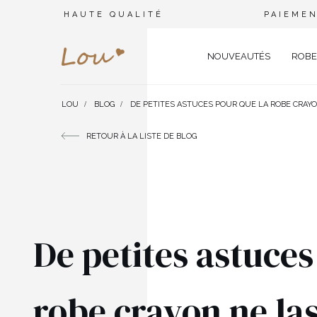
HAUTE QUALITÉ
PAIEMEN
NOUVEAUTÉS
ROBE
LOU
BLOG
DE PETITES ASTUCES POUR QUE LA ROBE CRAYO
OPPORTUNITÉ
ENSEMBLES
TYPE 
RETOUR À LA LISTE DE BLOG
FÊTE DE MARIAGE
BRANCHES
OFFI
COMBINAISONS
MARIAGE
CEINTURES
ÉLÉ
T-SHIRTS
BAPTÊME
BIJOUX
SOIR
TOUS LES JOURS
ELASTIQUES POUR LES CHEV
CÉLÉ
SURVÊTEMENTS
NOËL
CHAPEAUX D'HIVER
CARN
De petites astuces
COSTUMES
NOUVELLE ANNÉE
CASU
SAINT VALENTIN
COCK
VESTES
robe crayon ne las
BAL DE PROMO
DENT
JUPES
COMMUNION
APPA