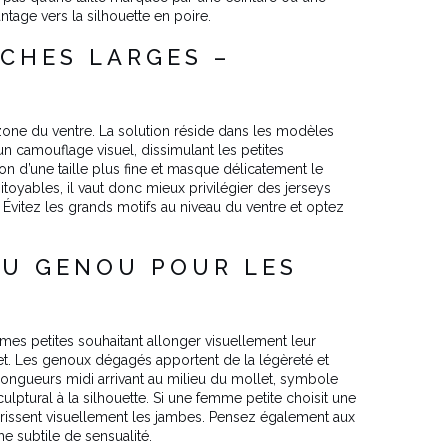
tage vers la silhouette en poire.
CHES LARGES –
one du ventre. La solution réside dans les modèles
n camouflage visuel, dissimulant les petites
ion d’une taille plus fine et masque délicatement le
itoyables, il vaut donc mieux privilégier des jerseys
 Évitez les grands motifs au niveau du ventre et optez
DU GENOU POUR LES
mes petites souhaitant allonger visuellement leur
et. Les genoux dégagés apportent de la légèreté et
ongueurs midi arrivant au milieu du mollet, symbole
lptural à la silhouette. Si une femme petite choisit une
courissent visuellement les jambes. Pensez également aux
he subtile de sensualité.