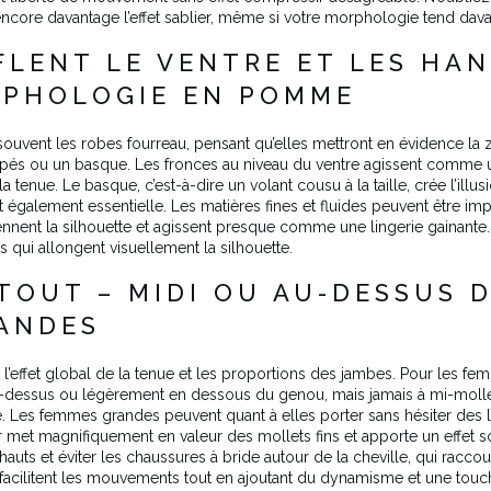
core davantage l’effet sablier, même si votre morphologie tend davan
LENT LE VENTRE ET LES HAN
RPHOLOGIE EN POMME
vent les robes fourreau, pensant qu’elles mettront en évidence la z
rapés ou un basque. Les fronces au niveau du ventre agissent comme u
enue. Le basque, c’est-à-dire un volant cousu à la taille, crée l’illus
 également essentielle. Les matières fines et fluides peuvent être imp
ennent la silhouette et agissent presque comme une lingerie gainante.
 qui allongent visuellement la silhouette.
TOUT – MIDI OU AU-DESSUS 
RANDES
effet global de la tenue et les proportions des jambes. Pour les fem
 au-dessus ou légèrement en dessous du genou, mais jamais à mi-moll
. Les femmes grandes peuvent quant à elles porter sans hésiter des l
met magnifiquement en valeur des mollets fins et apporte un effet scu
hauts et éviter les chaussures à bride autour de la cheville, qui rac
les facilitent les mouvements tout en ajoutant du dynamisme et une touc