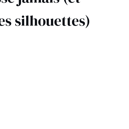
É
es silhouettes)
ÉTRIQUE
O
OTÉ
ES / BRETELLES
CATÉGORIES
PLUS
POPULAIRES
 DES MANCHES
DÉCOUVREZ LES
POUR LE MARIAGE
GUES
NOUVEAUTÉS
NOUVEAUTÉS
 DES MANCHES
RTES
LES BRETELLES
 BRETELLES