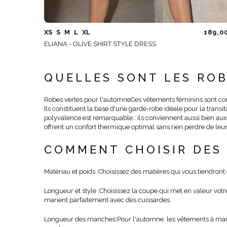
XS
S
M
L
XL
189,0
ELIANA - OLIVE SHIRT STYLE DRESS
QUELLES SONT LES RO
Robes vertes pour l'automne
Ces vêtements féminins sont con
Ils constituent la base d'une garde-robe idéale pour la transi
polyvalence est remarquable : ils conviennent aussi bien aux
offrent un confort thermique optimal sans rien perdre de leur
COMMENT CHOISIR DES 
Matériau et poids :
Choisissez des matières qui vous tiendront 
Longueur et style :
Choisissez la coupe qui met en valeur votre
marient parfaitement avec des cuissardes.
Longueur des manches:
Pour l'automne, les vêtements à man