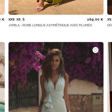
0 €
XXS
XS
S
269,00 €
XS
JAMILA - ROBE LONGUE ASYMÉTRIQUE AVEC PLUMES
HO