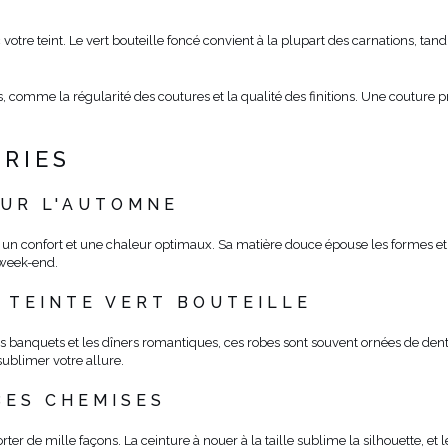
otre teint. Le vert bouteille foncé convient à la plupart des carnations, tand
ls, comme la régularité des coutures et la qualité des finitions. Une couture
RIES
OUR L'AUTOMNE
nt un confort et une chaleur optimaux. Sa matière douce épouse les formes e
 week-end.
 TEINTE VERT BOUTEILLE
banquets et les dîners romantiques, ces robes sont souvent ornées de dent
sublimer votre allure.
BES CHEMISES
r de mille façons. La ceinture à nouer à la taille sublime la silhouette, et l