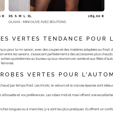
0 €
XS
S
M
L
XL
189,00 €
OLAVIA - MINI OLIVE AVEC BOUTONS
BES VERTES TENDANCE POUR 
çus pour la mi-saison, avec des coupes et des matières adaptées au froid, da
tion entre les saisons, s'associant parfaitement à des accessoires plus chauds
 sorties quotidiennes au bureau qu'aux réunions en soirée et aux fêtes d'aut
 féminité.
ROBES VERTES POUR L'AUTO
chaud par temps froid. Les tricots, le velours et la viscose épaisse sont idéa
 silhouette et vos préférences. Les robes midi et maxi offrent une excellente 
ches longues ou à manches 3/4 sont les plus pratiques. Ils offrent un confo