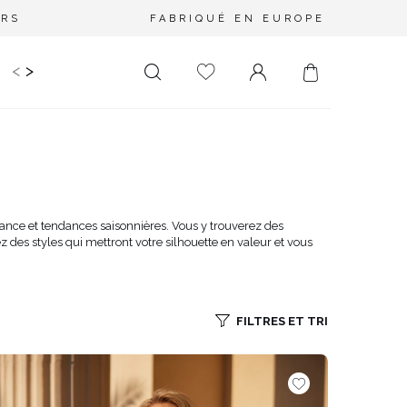
URS
FABRIQUÉ EN EUROPE
<
>
RIR
KIDS
MARIAGE
PLUS SIZE
SALE
LONGUEUR
DÉCOLLETÉ
MINI
PAS D'ENCOLURE
MIDI
DANS LE DOS
légance et tendances saisonnières. Vous y trouverez des
es styles qui mettront votre silhouette en valeur et vous
MAXI
CARRÉ
ENVELOPPE
DIAMANT
FILTRES ET TRI
ASYMÉTRIQUE
CARMEN