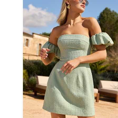
ÉVAS
ASYM
VOIR TOUS
VOIR TOUS
BOH
JEAN
TRIC
SAISON / TISSU
MANCH
ÉTÉ
AVEC
LON
PRINTEMPS
AVEC
AUTOMNE
COU
HIVER
SUR 
SANS