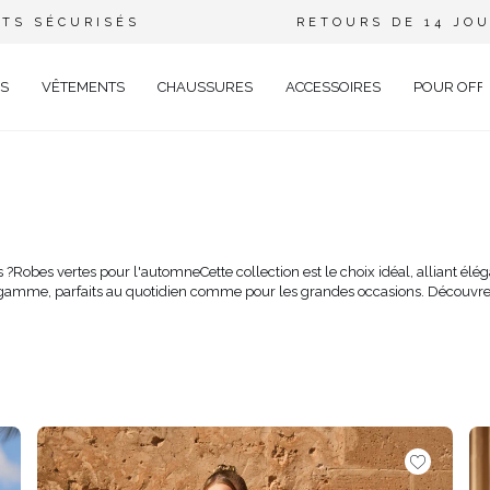
TS SÉCURISÉS
RETOURS DE 14 JO
S
VÊTEMENTS
CHAUSSURES
ACCESSOIRES
POUR OFF
DE
CIEL
GANT
s ?
Robes vertes pour l'automne
Cette collection est le choix idéal, alliant é
gamme, parfaits au quotidien comme pour les grandes occasions. Découvrez d
ÉE
EUX
BRATION
AVAL
AL
TAIL
ELLE
RIÉ