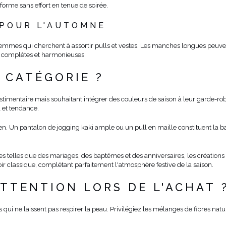
forme sans effort en tenue de soirée.
POUR L'AUTOMNE
 femmes qui cherchent à assortir pulls et vestes. Les manches longues peuven
es complètes et harmonieuses.
 CATÉGORIE ?
timentaire mais souhaitant intégrer des couleurs de saison à leur garde-ro
l et tendance.
en. Un pantalon de jogging kaki ample ou un pull en maille constituent la ba
es telles que des mariages, des baptêmes et des anniversaires, les création
oir classique, complétant parfaitement l'atmosphère festive de la saison.
ATTENTION LORS DE L'ACHAT 
s qui ne laissent pas respirer la peau. Privilégiez les mélanges de fibres na