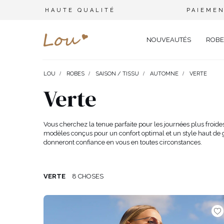
HAUTE QUALITÉ
PAIEMEN
NOUVEAUTÉS
ROBE
LOU
ROBES
SAISON / TISSU
AUTOMNE
VERTE
OPPORTUNITÉ
ENSEMBLES
TYPE 
Verte
FÊTE DE MARIAGE
BRANCHES
OFFI
COMBINAISONS
MARIAGE
CEINTURES
ÉLÉ
Vous cherchez la tenue parfaite pour les journées plus froide
T-SHIRTS
modèles conçus pour un confort optimal et un style haut de 
BAPTÊME
BIJOUX
SOIR
donneront confiance en vous en toutes circonstances.
TOUS LES JOURS
ELASTIQUES POUR LES CHEV
CÉLÉ
SURVÊTEMENTS
NOËL
CHAPEAUX D'HIVER
CARN
COSTUMES
VERTE
8 CHOSES
NOUVELLE ANNÉE
CASU
SAINT VALENTIN
COCK
VESTES
BAL DE PROMO
DENT
JUPES
COMMUNION
APPA