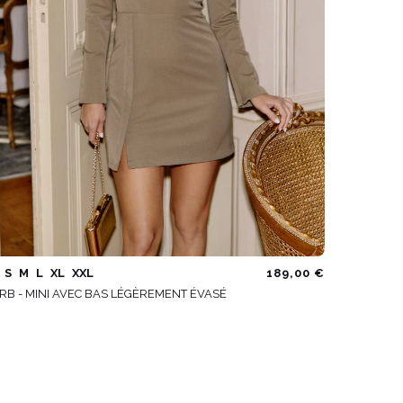
S
M
L
XL
XXL
189,00 €
RB - MINI AVEC BAS LÉGÈREMENT ÉVASÉ