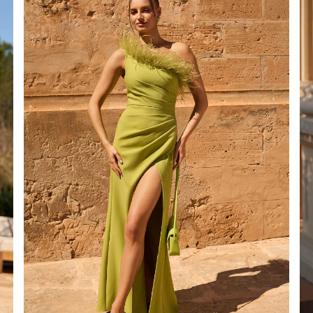
É
ÉTRIQUE
O
OTÉ
ES / BRETELLES
CATÉGORIES
PLUS
POPULAIRES
 DES MANCHES
DÉCOUVREZ LES
POUR LE MARIAGE
GUES
NOUVEAUTÉS
NOUVEAUTÉS
 DES MANCHES
RTES
LES BRETELLES
 BRETELLES