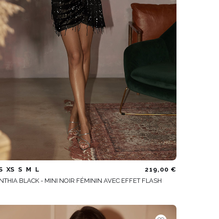
VOIR TOUS
S
XS
S
M
L
219,00 €
NTHIA BLACK - MINI NOIR FÉMININ AVEC EFFET FLASH