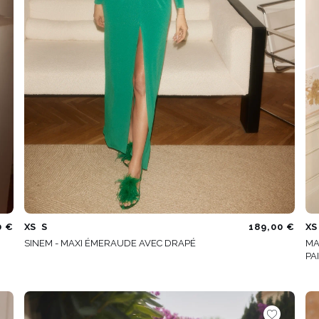
0 €
XS
S
189,00 €
XS
SINEM - MAXI ÉMERAUDE AVEC DRAPÉ
MA
PA