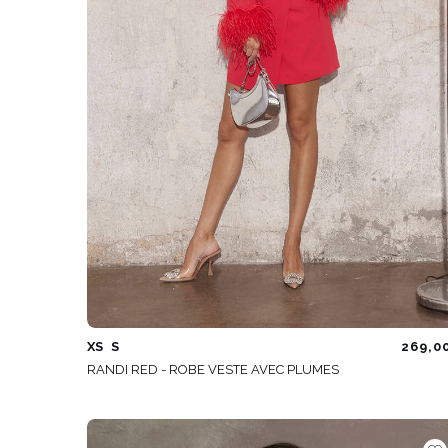
ÉVAS
ASYM
VOIR TOUS
VOIR TOUS
BOH
JEAN
TRIC
SAISON / TISSU
MANCH
ÉTÉ
AVEC
LON
PRINTEMPS
AVEC
AUTOMNE
COU
HIVER
SUR 
SANS
XS
S
269,0
RANDI RED - ROBE VESTE AVEC PLUMES