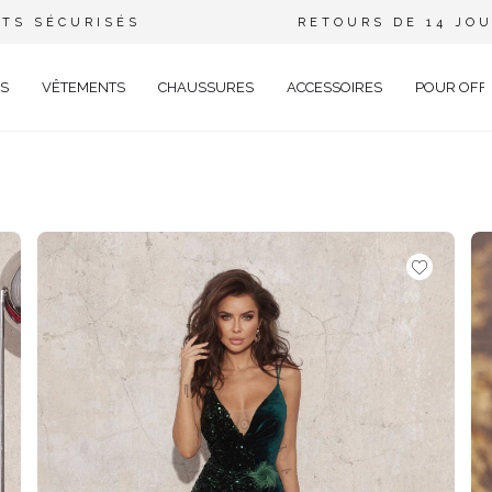
TS SÉCURISÉS
RETOURS DE 14 JO
S
VÊTEMENTS
CHAUSSURES
ACCESSOIRES
POUR OFF
DE
CIEL
GANT
ÉE
EUX
BRATION
AVAL
AL
TAIL
ELLE
RIÉ