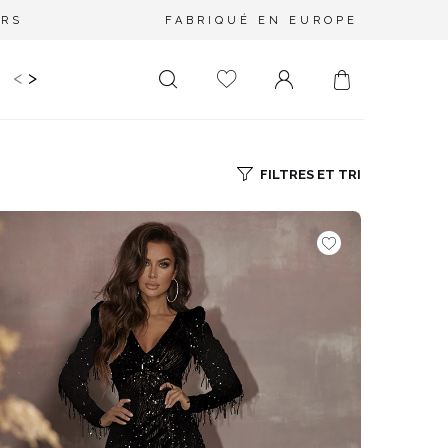
URS
FABRIQUÉ EN EUROPE
<
>
RIR
KIDS
MARIAGE
PLUS SIZE
SALE
LONGUEUR
DÉCOLLETÉ
FILTRES ET TRI
MINI
PAS D'ENCOLURE
MIDI
DANS LE DOS
MAXI
CARRÉ
ENVELOPPE
DIAMANT
ASYMÉTRIQUE
CARMEN