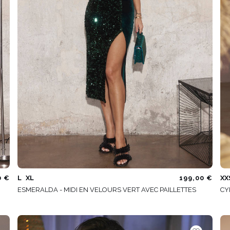
É
ÉTRIQUE
O
OTÉ
ES / BRETELLES
CATÉGORIES
PLUS
POPULAIRES
 DES MANCHES
DÉCOUVREZ LES
POUR LE MARIAGE
GUES
NOUVEAUTÉS
NOUVEAUTÉS
 DES MANCHES
RTES
LES BRETELLES
 BRETELLES
0 €
L
XL
199,00 €
XX
ESMERALDA - MIDI EN VELOURS VERT AVEC PAILLETTES
CY